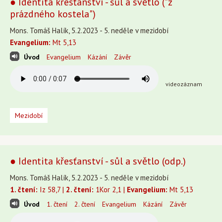
● Identita křesťanství - sůl a světlo ("z
prázdného kostela")
Mons. Tomáš Halík, 5.2.2023 - 5. neděle v mezidobí
Evangelium:
Mt 5,13
Úvod
Evangelium
Kázání
Závěr
videozáznam
Mezidobí
● Identita křesťanství - sůl a světlo (odp.)
Mons. Tomáš Halík, 5.2.2023 - 5. neděle v mezidobí
1. čtení:
Iz 58,7 |
2. čtení:
1Kor 2,1 |
Evangelium:
Mt 5,13
Úvod
1. čtení
2. čtení
Evangelium
Kázání
Závěr