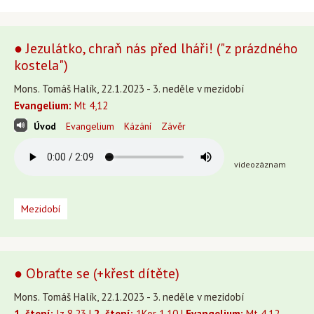
● Jezulátko, chraň nás před lháři! ("z prázdného
kostela")
Mons. Tomáš Halík, 22.1.2023 - 3. neděle v mezidobí
Evangelium:
Mt 4,12
Úvod
Evangelium
Kázání
Závěr
videozáznam
Mezidobí
● Obraťte se (+křest dítěte)
Mons. Tomáš Halík, 22.1.2023 - 3. neděle v mezidobí
1. čtení:
Iz 8,23 |
2. čtení:
1Kor 1,10 |
Evangelium:
Mt 4,12