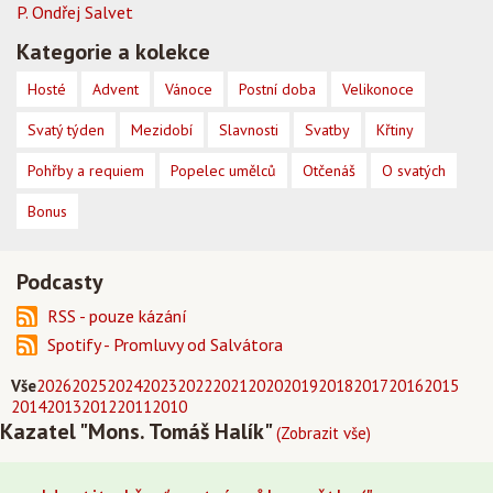
P. Ondřej Salvet
Kategorie a kolekce
Hosté
Advent
Vánoce
Postní doba
Velikonoce
Svatý týden
Mezidobí
Slavnosti
Svatby
Křtiny
Pohřby a requiem
Popelec umělců
Otčenáš
O svatých
Bonus
Podcasty
RSS - pouze kázání
Spotify - Promluvy od Salvátora
Vše
2026
2025
2024
2023
2022
2021
2020
2019
2018
2017
2016
2015
2014
2013
2012
2011
2010
Kazatel "Mons. Tomáš Halík"
(Zobrazit vše)