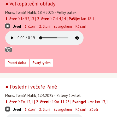
● Velkopáteční obřady
Mons. Tomáš Halík, 18.4.2025 - Velký pátek
1. čtení:
Iz 52,13 |
2. čtení:
Žid 4,14 |
Pašije:
Jan 18,1
Úvod
1. čtení
2. čtení
Evangelium
Kázání
Postní doba
Svatý týden
● Poslední večeře Páně
Mons. Tomáš Halík, 17.4.2025 - Zelený čtvrtek
1. čtení:
Ex 12,1 |
2. čtení:
1Kor 11,23 |
Evangelium:
Jan 13,1
Úvod
1. čtení
2. čtení
Evangelium
Kázání
Závěr