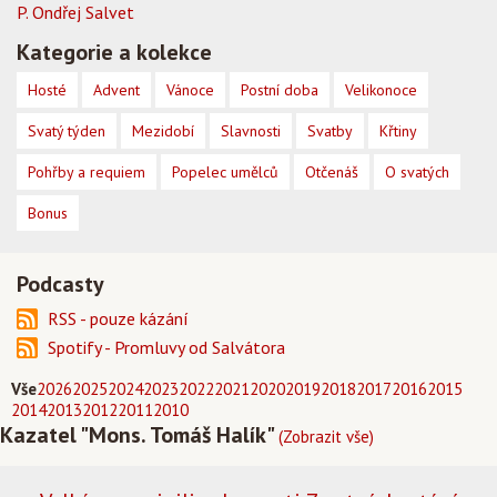
P. Ondřej Salvet
Kategorie a kolekce
Hosté
Advent
Vánoce
Postní doba
Velikonoce
Svatý týden
Mezidobí
Slavnosti
Svatby
Křtiny
Pohřby a requiem
Popelec umělců
Otčenáš
O svatých
Bonus
Podcasty
RSS - pouze kázání
Spotify - Promluvy od Salvátora
Vše
2026
2025
2024
2023
2022
2021
2020
2019
2018
2017
2016
2015
2014
2013
2012
2011
2010
Kazatel "Mons. Tomáš Halík"
(Zobrazit vše)