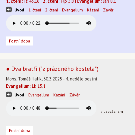
1. čtení:
Iz 43,16 |
2. čtení:
Flp 3,8 |
Evangelium:
Jan 8,1
Úvod
1. čtení
2. čtení
Evangelium
Kázání
Závěr
Postní doba
● Dva bratři ("z prázdného kostela")
Mons. Tomáš Halík, 30.3.2025 - 4. neděle postní
Evangelium:
Lk 15,1
Úvod
Evangelium
Kázání
Závěr
videozáznam
Postní doba