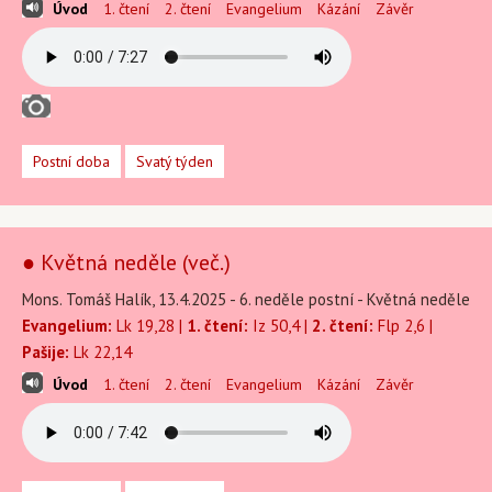
Úvod
1. čtení
2. čtení
Evangelium
Kázání
Závěr
Postní doba
Svatý týden
● Květná neděle (več.)
Mons. Tomáš Halík, 13.4.2025 - 6. neděle postní - Květná neděle
Evangelium:
Lk 19,28 |
1. čtení:
Iz 50,4 |
2. čtení:
Flp 2,6 |
Pašije:
Lk 22,14
Úvod
1. čtení
2. čtení
Evangelium
Kázání
Závěr