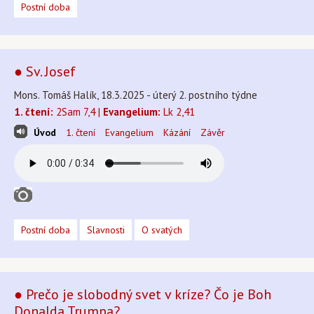
Postní doba
● Sv. Josef
Mons. Tomáš Halík, 18.3.2025 - úterý 2. postního týdne
1. čtení:
2Sam 7,4 |
Evangelium:
Lk 2,41
Úvod
1. čtení
Evangelium
Kázání
Závěr
Postní doba
Slavnosti
O svatých
● Prečo je slobodný svet v kríze? Čo je Boh
Donalda Trumpa?