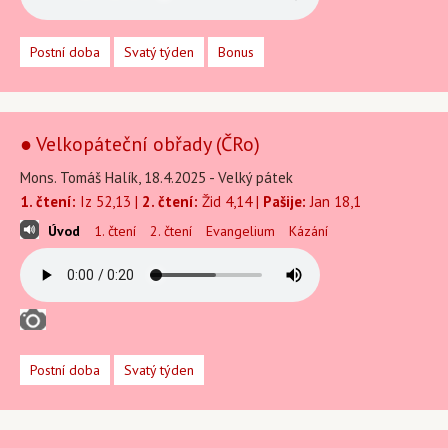
Postní doba
Svatý týden
Bonus
● Velkopáteční obřady (ČRo)
Mons. Tomáš Halík, 18.4.2025 - Velký pátek
1. čtení:
Iz 52,13 |
2. čtení:
Žid 4,14 |
Pašije:
Jan 18,1
Úvod
1. čtení
2. čtení
Evangelium
Kázání
Postní doba
Svatý týden