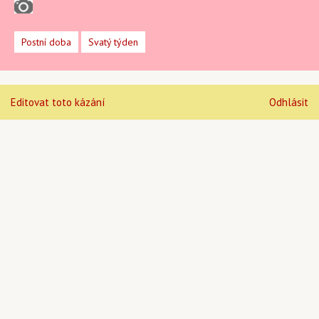
Postní doba
Svatý týden
Editovat toto kázání
Odhlásit