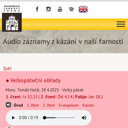
Audio záznamy z kázání v naší farnosti
Zpět
● Velkopáteční obřady
Mons. Tomáš Halík, 18.4.2025 - Velký pátek
1. čtení:
Iz 52,13 |
2. čtení:
Žid 4,14 |
Pašije:
Jan 18,1
Úvod
1. čtení
2. čtení
Evangelium
Kázání