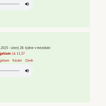
.2025 - úterý 28. týdne v mezidobí
gelium:
Lk 11,37
gelium
Kázání
Závěr