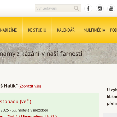
NABÍZÍME
KE STUDIU
KALENDÁŘ
MULTIMÉDIA
POD
namy z kázání v naší farnosti
š Halík"
(Zobrazit vše)
U vy
klik
istopadu (več.)
přehr
.2025 - 33. neděle v mezidobí
ení:
2Sol 3,7 |
Evangelium:
Lk 21,5