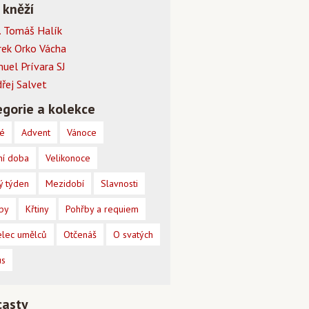
 kněží
 Tomáš Halík
rek Orko Vácha
muel Prívara SJ
dřej Salvet
gorie a kolekce
é
Advent
Vánoce
ní doba
Velikonoce
ý týden
Mezidobí
Slavnosti
by
Křtiny
Pohřby a requiem
lec umělců
Otčenáš
O svatých
us
casty