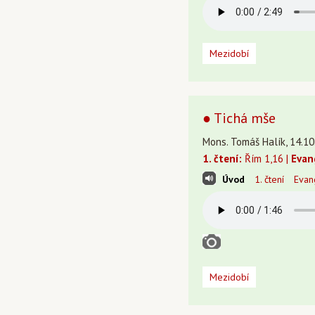
Mezidobí
● Tichá mše
Mons. Tomáš Halík, 14.10
1. čtení:
Řím 1,16 |
Evan
Úvod
1. čtení
Evan
Mezidobí