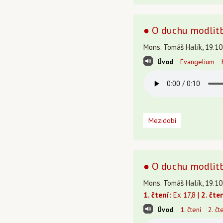
● O duchu modlitb
Mons. Tomáš Halík, 19.10
Úvod
Evangelium
Mezidobí
● O duchu modlitby
Mons. Tomáš Halík, 19.10
1. čtení:
Ex 17,8 |
2. čten
Úvod
1. čtení
2. čt