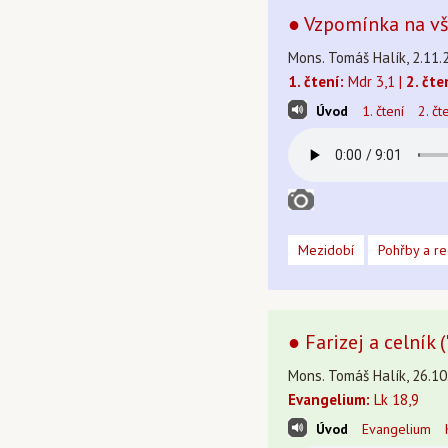
● Vzpomínka na vš
Mons. Tomáš Halík, 2.11.
1. čtení:
Mdr 3,1 |
2. čte
Úvod
1. čtení
2. čt
Mezidobí
Pohřby a r
● Farizej a celník 
Mons. Tomáš Halík, 26.10
Evangelium:
Lk 18,9
Úvod
Evangelium