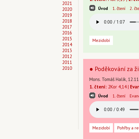
2021
Úvod
1. čtení
2. čt
2020
2019
2018
2017
2016
2015
Mezidobí
2014
2013
2012
2011
● Poděkování za ži
2010
Mons. Tomáš Halík, 12.11
1. čtení:
2Kor 4,14 |
Eva
Úvod
1. čtení
Evan
Mezidobí
Pohřby a r