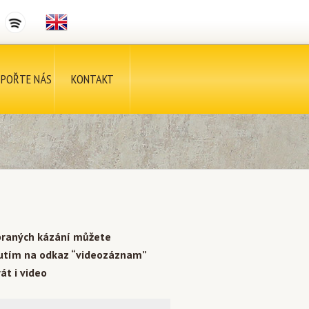
POŘTE NÁS
KONTAKT
braných kázání můžete
nutím na odkaz “videozáznam”
át i video