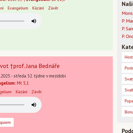
Naši
ení
Evangelium
Kázání
Závěr
Mons.
P. Ma
P. Sa
P. On
Kate
Host
vot †prof. Jana Bednáře
Post
.2025 - středa 32. týdne v mezidobí
Svat
ngelium:
Mt 5,1
Svat
gelium
Kázání
Závěr
Pope
Bon
equiem
Pod