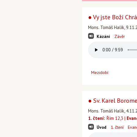
● Vy jste Boží Chr
Mons. Tomáš Halík, 9.11.
Kázání
Závěr
Mezidobí
● Sv. Karel Borom
Mons. Tomáš Halík, 4.11.
1. čtení:
Řím 12,3 |
Evan
Úvod
1. čtení
Evan