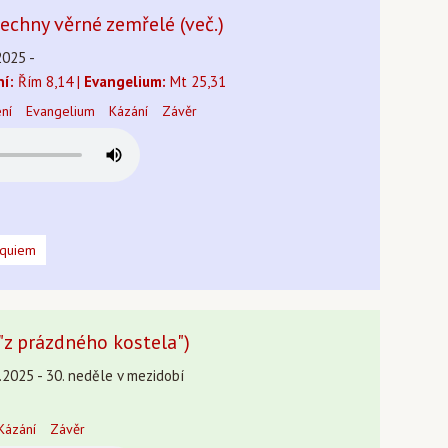
echny věrné zemřelé (več.)
2025 -
ní:
Řím 8,14 |
Evangelium:
Mt 25,31
ení
Evangelium
Kázání
Závěr
equiem
("z prázdného kostela")
.2025 - 30. neděle v mezidobí
Kázání
Závěr