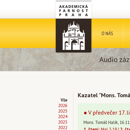
O NÁS
Audio záz
Kazatel "Mons. Tomá
Vše
2026
2025
● V předvečer 17. l
2024
2023
Mons. Tomáš Halík, 16.11
2022
1. čtení:
Mal 3,19 |
2. čt