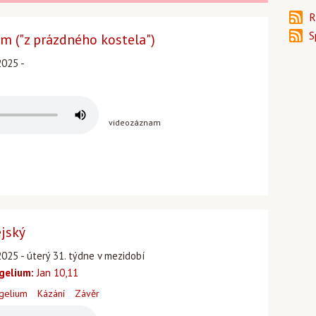
R
S
ám ("z prázdného kostela")
2025 -
videozáznam
ejský
2025 - úterý 31. týdne v mezidobí
gelium:
Jan 10,11
gelium
Kázání
Závěr