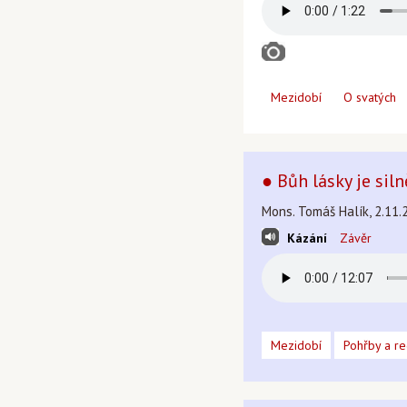
Mezidobí
O svatých
● Bůh lásky je sil
Mons. Tomáš Halík, 2.11.
Kázání
Závěr
Mezidobí
Pohřby a r