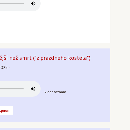
nější než smrt ("z prázdného kostela")
2025 -
videozáznam
equiem