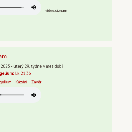
videozáznam
dam
.2025 - úterý 29. týdne v mezidobí
gelium:
Lk 21,36
gelium
Kázání
Závěr