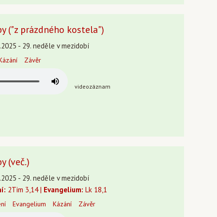
y ("z prázdného kostela")
.2025 - 29. neděle v mezidobí
Kázání
Závěr
videozáznam
 (več.)
.2025 - 29. neděle v mezidobí
í:
2Tim 3,14 |
Evangelium:
Lk 18,1
ení
Evangelium
Kázání
Závěr