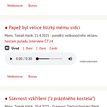
Velikonoce
Bonus
● Papež byl velice blízký mému srdci
Mons. Tomáš Halík, 21.4.2025 - pondělí velikonočního oktávu
hostem pořadu Interview ČT24
Úvod
1. čtení
2. čtení
Závěr
videozáznam
Velikonoce
Bonus
● Slavnost vzkříšení ("z prázdného kostela")
Mons. Tomáš Halík, 20.4.2025 - Slavnost Zmrtvýchvstání Páně