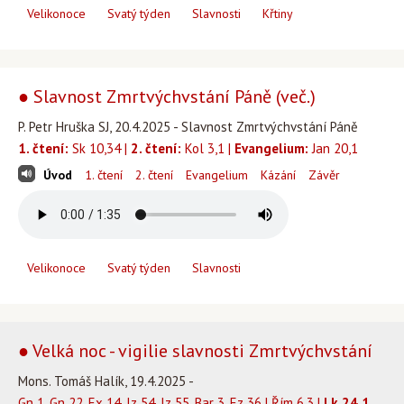
Velikonoce
Svatý týden
Slavnosti
Křtiny
● Slavnost Zmrtvýchvstání Páně (več.)
P. Petr Hruška SJ, 20.4.2025 - Slavnost Zmrtvýchvstání Páně
1. čtení:
Sk 10,34 |
2. čtení:
Kol 3,1 |
Evangelium:
Jan 20,1
Úvod
1. čtení
2. čtení
Evangelium
Kázání
Závěr
Velikonoce
Svatý týden
Slavnosti
● Velká noc - vigilie slavnosti Zmrtvýchvstání
Mons. Tomáš Halík, 19.4.2025 -
Gn 1, Gn 22, Ex 14, Iz 54, Iz 55, Bar 3, Ez 36 | Řím 6,3 |
Lk 24,1