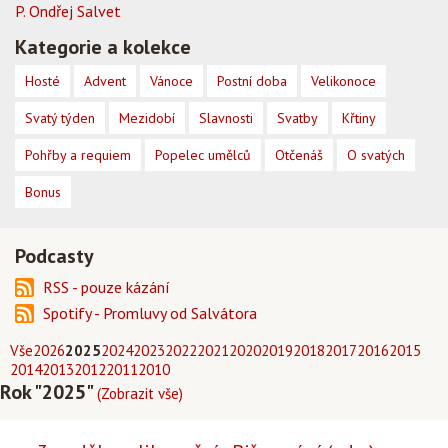
P. Ondřej Salvet
Kategorie a kolekce
Hosté
Advent
Vánoce
Postní doba
Velikonoce
Svatý týden
Mezidobí
Slavnosti
Svatby
Křtiny
Pohřby a requiem
Popelec umělců
Otčenáš
O svatých
Bonus
Podcasty
RSS - pouze kázání
Spotify - Promluvy od Salvátora
Vše
2026
2025
2024
2023
2022
2021
2020
2019
2018
2017
2016
2015
2014
2013
2012
2011
2010
Rok "2025"
(Zobrazit vše)