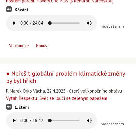
hostem pořadu Hovory ČRo Plus (s Renatou Kalenskou)
Kázání
videozáznam
Velikonoce
Bonus
● Neřešit globální problém klimatické změny
by byl hřích
P. Marek Orko Vácha, 22.4.2025 - úterý velikonočního oktávu
Výtah Respektu: Svět se loučí se zeleným papežem
1. čtení
videozáznam