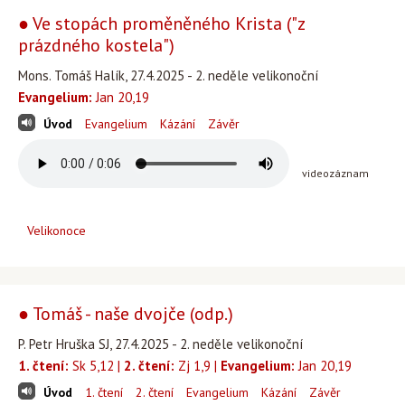
● Ve stopách proměněného Krista ("z
prázdného kostela")
Mons. Tomáš Halík, 27.4.2025 - 2. neděle velikonoční
Evangelium:
Jan 20,19
Úvod
Evangelium
Kázání
Závěr
videozáznam
Velikonoce
● Tomáš - naše dvojče (odp.)
P. Petr Hruška SJ, 27.4.2025 - 2. neděle velikonoční
1. čtení:
Sk 5,12 |
2. čtení:
Zj 1,9 |
Evangelium:
Jan 20,19
Úvod
1. čtení
2. čtení
Evangelium
Kázání
Závěr