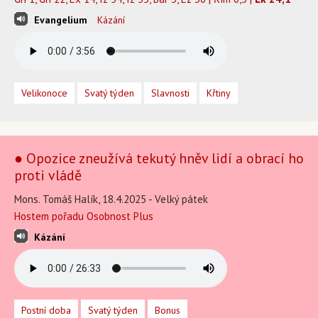
Evangelium
Kázání
Velikonoce
Svatý týden
Slavnosti
Křtiny
● Opozice zneužívá tekutý hněv lidí a obrací ho
proti vládě
Mons. Tomáš Halík, 18.4.2025 - Velký pátek
Hostem pořadu Osobnost Plus
Kázání
Postní doba
Svatý týden
Bonus