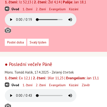
1. čtení:
Iz 52,13 |
2. čtení:
Žid 4,14 |
Pašije:
Jan 18,1
Úvod
1. čtení
2. čtení
Evangelium
Kázání
Postní doba
Svatý týden
● Poslední večeře Páně
Mons. Tomáš Halík, 17.4.2025 - Zelený čtvrtek
1. čtení:
Ex 12,1 |
2. čtení:
1Kor 11,23 |
Evangelium:
Jan 13,1
Úvod
1. čtení
2. čtení
Evangelium
Kázání
Závěr