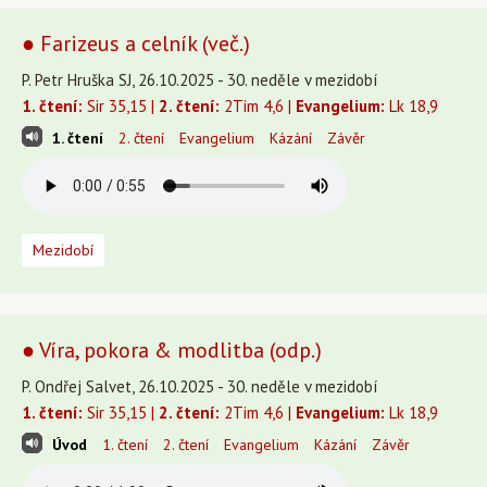
● Farizeus a celník (več.)
P. Petr Hruška SJ, 26.10.2025 - 30. neděle v mezidobí
1. čtení:
Sir 35,15 |
2. čtení:
2Tim 4,6 |
Evangelium:
Lk 18,9
1. čtení
2. čtení
Evangelium
Kázání
Závěr
Mezidobí
● Víra, pokora & modlitba (odp.)
P. Ondřej Salvet, 26.10.2025 - 30. neděle v mezidobí
1. čtení:
Sir 35,15 |
2. čtení:
2Tim 4,6 |
Evangelium:
Lk 18,9
Úvod
1. čtení
2. čtení
Evangelium
Kázání
Závěr