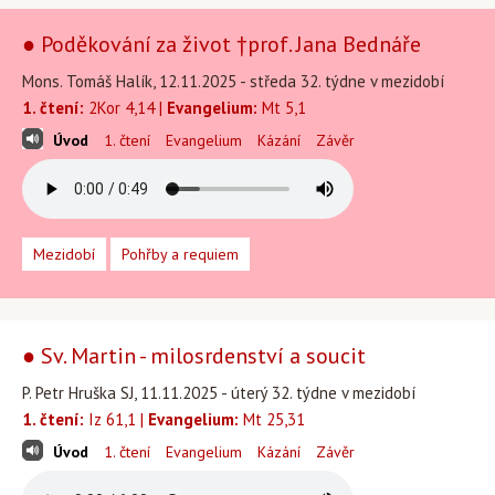
● Poděkování za život †prof. Jana Bednáře
Mons. Tomáš Halík, 12.11.2025 - středa 32. týdne v mezidobí
1. čtení:
2Kor 4,14 |
Evangelium:
Mt 5,1
Úvod
1. čtení
Evangelium
Kázání
Závěr
Mezidobí
Pohřby a requiem
● Sv. Martin - milosrdenství a soucit
P. Petr Hruška SJ, 11.11.2025 - úterý 32. týdne v mezidobí
1. čtení:
Iz 61,1 |
Evangelium:
Mt 25,31
Úvod
1. čtení
Evangelium
Kázání
Závěr