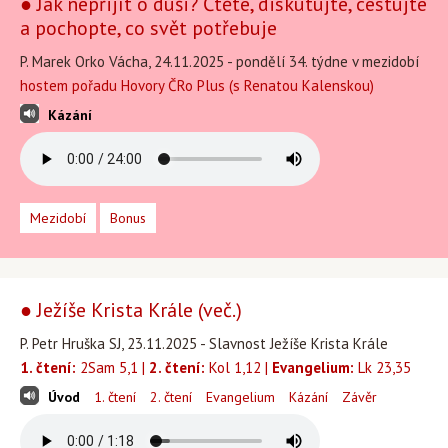
● Jak nepřijít o duši? Čtěte, diskutujte, cestujte
a pochopte, co svět potřebuje
P. Marek Orko Vácha, 24.11.2025 - pondělí 34. týdne v mezidobí
hostem pořadu Hovory ČRo Plus (s Renatou Kalenskou)
Kázání
Mezidobí
Bonus
● Ježíše Krista Krále (več.)
P. Petr Hruška SJ, 23.11.2025 - Slavnost Ježíše Krista Krále
1. čtení:
2Sam 5,1 |
2. čtení:
Kol 1,12 |
Evangelium:
Lk 23,35
Úvod
1. čtení
2. čtení
Evangelium
Kázání
Závěr