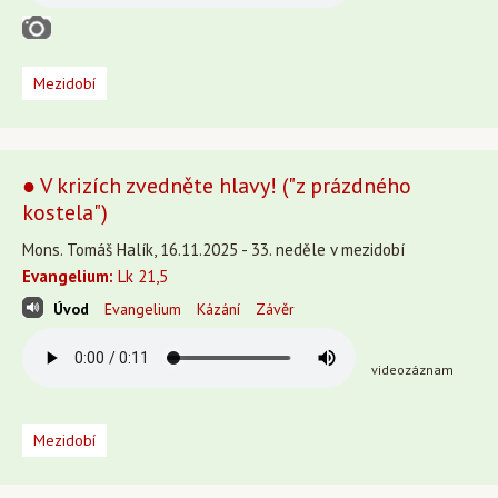
Mezidobí
● V krizích zvedněte hlavy! ("z prázdného
kostela")
Mons. Tomáš Halík, 16.11.2025 - 33. neděle v mezidobí
Evangelium:
Lk 21,5
Úvod
Evangelium
Kázání
Závěr
videozáznam
Mezidobí