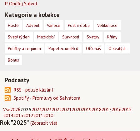
P. Ondřej Salvet
Kategorie a kolekce
Hosté
Advent
Vánoce
Postní doba
Velikonoce
Svatý týden
Mezidobí
Slavnosti
Svatby
Křtiny
Pohřby a requiem
Popelec umělců
Otčenáš
O svatých
Bonus
Podcasty
RSS - pouze kázání
Spotify - Promluvy od Salvátora
Vše
2026
2025
2024
2023
2022
2021
2020
2019
2018
2017
2016
2015
2014
2013
2012
2011
2010
Rok "2025"
(Zobrazit vše)