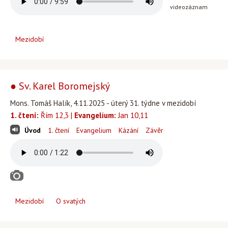
videozáznam
Mezidobí
● Sv. Karel Boromejský
Mons. Tomáš Halík, 4.11.2025 - úterý 31. týdne v mezidobí
1. čtení:
Řím 12,3 |
Evangelium:
Jan 10,11
Úvod
1. čtení
Evangelium
Kázání
Závěr
Mezidobí
O svatých