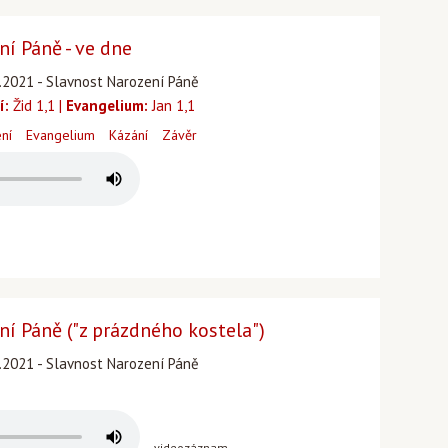
í Páně - ve dne
.2021 - Slavnost Narození Páně
í:
Žid 1,1 |
Evangelium:
Jan 1,1
ení
Evangelium
Kázání
Závěr
í Páně ("z prázdného kostela")
.2021 - Slavnost Narození Páně
videozáznam