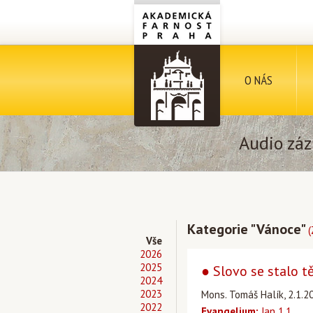
O NÁS
Audio záz
Kategorie "Vánoce"
(
Vše
2026
2025
● Slovo se stalo t
2024
2023
Mons. Tomáš Halík, 2.1.2
2022
Evangelium:
Jan 1,1