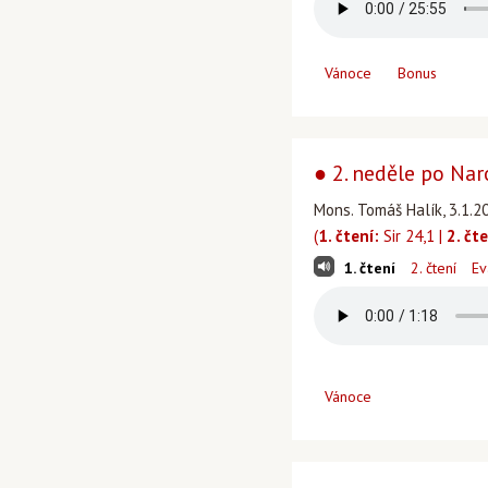
Vánoce
Bonus
● 2. neděle po Nar
Mons. Tomáš Halík, 3.1.2
(
1. čtení:
Sir 24,1 |
2. čte
1. čtení
2. čtení
Ev
Vánoce