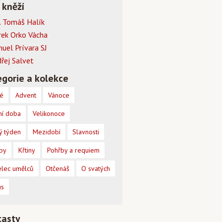
 kněží
 Tomáš Halík
rek Orko Vácha
muel Prívara SJ
dřej Salvet
gorie a kolekce
é
Advent
Vánoce
ní doba
Velikonoce
ý týden
Mezidobí
Slavnosti
by
Křtiny
Pohřby a requiem
lec umělců
Otčenáš
O svatých
us
casty