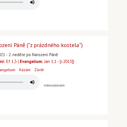
ození Páně ("z prázdného kostela")
021 - 2. neděle po Narození Páně
ní:
Ef 1,3 |
Evangelium:
Jan 1,1 - [r.2015])
angelium
Kázání
Závěr
videozáznam