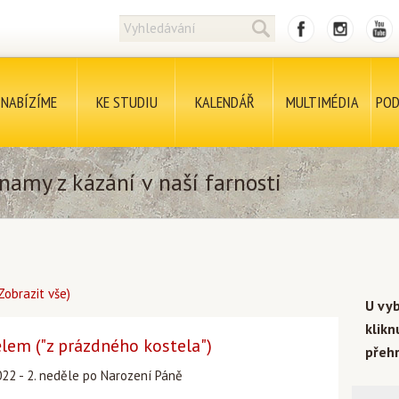
NABÍZÍME
KE STUDIU
KALENDÁŘ
MULTIMÉDIA
POD
namy z kázání v naší farnosti
Zobrazit vše)
U vy
klik
ělem ("z prázdného kostela")
přehr
022 - 2. neděle po Narození Páně