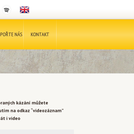
POŘTE NÁS
KONTAKT
braných kázání můžete
nutím na odkaz “videozáznam”
át i video