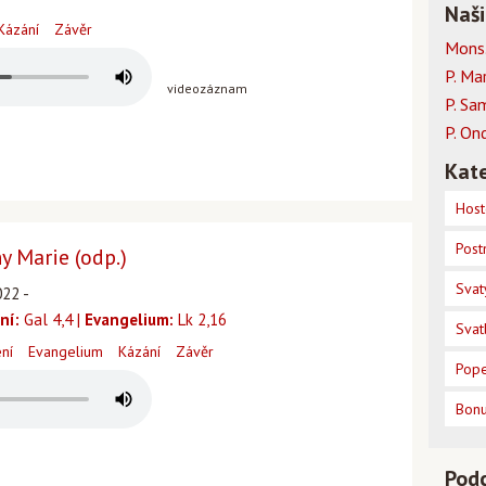
Naši
Kázání
Závěr
Mons.
P. Ma
videozáznam
P. Sa
P. On
Kate
Host
Post
y Marie (odp.)
Svat
022 -
ní:
Gal 4,4 |
Evangelium:
Lk 2,16
Svat
ení
Evangelium
Kázání
Závěr
Pope
Bon
Pod