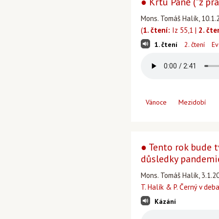
● Křtu Páně ("z pr
Mons. Tomáš Halík, 10.1.
(
1. čtení:
Iz 55,1 |
2. čte
1. čtení
2. čtení
Ev
Vánoce
Mezidobí
● Tento rok bude t
důsledky pandemi
Mons. Tomáš Halík, 3.1.2
T. Halík & P. Černý v deb
Kázání