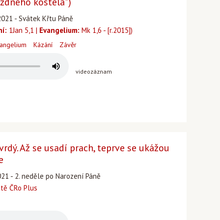
ázdného kostela")
2021 - Svátek Křtu Páně
ní:
1Jan 5,1 |
Evangelium:
Mk 1,6 - [r.2015])
angelium
Kázání
Závěr
videozáznam
vrdý. Až se usadí prach, teprve se ukážou
e
021 - 2. neděle po Narození Páně
atě ČRo Plus