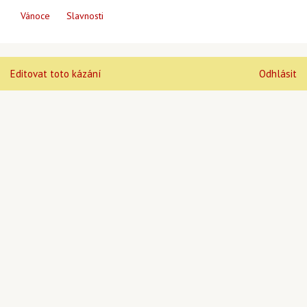
Vánoce
Slavnosti
Editovat toto kázání
Odhlásit