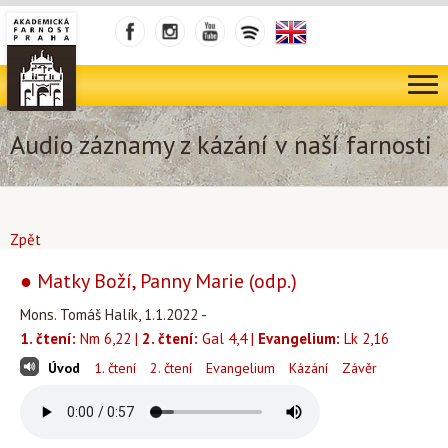
Audio záznamy z kázání v naší farnosti
Zpět
● Matky Boží, Panny Marie (odp.)
Mons. Tomáš Halík, 1.1.2022 -
1. čtení:
Nm 6,22 |
2. čtení:
Gal 4,4 |
Evangelium:
Lk 2,16
Úvod
1. čtení
2. čtení
Evangelium
Kázání
Závěr