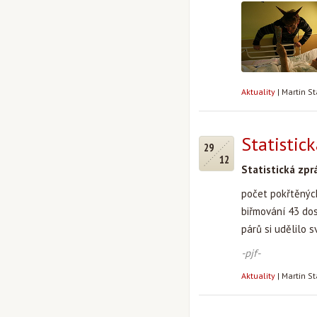
Aktuality
|
Martin S
Statistic
29
12
Statistická zpr
počet pokřtěných
biřmování 43 dos
párů si udělilo 
-pjf-
Aktuality
|
Martin S