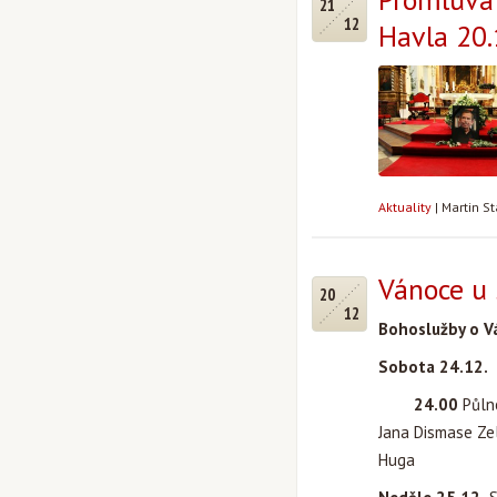
21
12
Havla 20.
Aktuality
|
Martin S
Vánoce u 
20
12
Bohoslužby o V
Sobota 24.12.
24.00
Půlno
Jana Dismase Ze
Huga