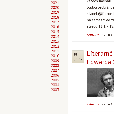
katechumenátu. S
2021
budou probrány 
2020
2019
stanek@farnosts
2018
na semestr do za
2017
středu 11.1. v 18.
2016
2015
Aktuality
|
Martin S
2014
2013
2012
2011
Literárně
29
2010
12
Edwarda S
2009
2008
2007
2006
2005
2004
2003
Aktuality
|
Martin S