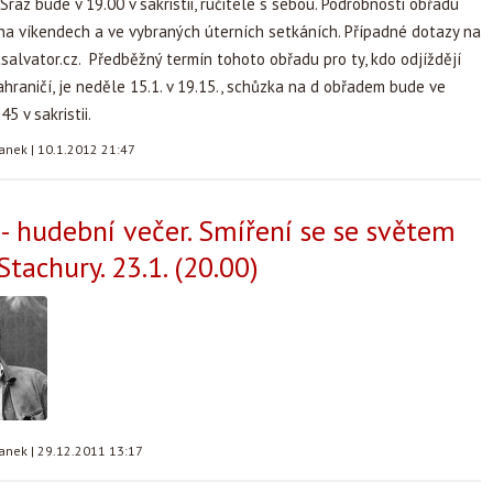
raz bude v 19.00 v sakristii, ručitele s sebou. Podrobnosti obřadu
na víkendech a ve vybraných úterních setkáních. Případné dotazy na
alvator.cz
. Předběžný termín tohoto obřadu pro ty, kdo odjíždějí
hraničí, je neděle 15.1. v 19.15., schůzka na d obřadem bude ve
45 v sakristii.
tanek
|
10.1.2012 21:47
 - hudební večer. Smíření se se světem
tachury. 23.1. (20.00)
tanek
|
29.12.2011 13:17