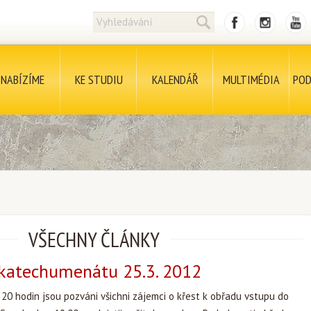
NABÍZÍME
KE STUDIU
KALENDÁŘ
MULTIMÉDIA
POD
VŠECHNY ČLÁNKY
 katechumenátu 25.3. 2012
e 20 hodin jsou pozváni všichni zájemci o křest k obřadu vstupu do