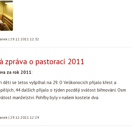
tanek
|
29.12.2011 12:32
ká zpráva o pastoraci 2011
áva za rok 2011
:
 dětí se letos vyšplhal na 29. O Velikonocích přijalo křest a
pělých, 44 dalších přijalo o týden později svátost biřmování. Osm
svátost manželství. Pohřby byly v našem kostele dva.
tanek
|
29.12.2011 12:29