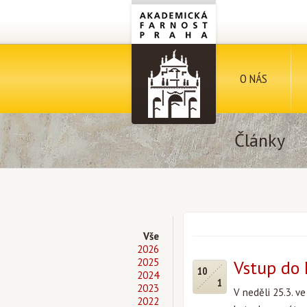
O NÁS
Články
Vše
2026
2025
Vstup do
10
2024
1
2023
V neděli 25.3. v
2022