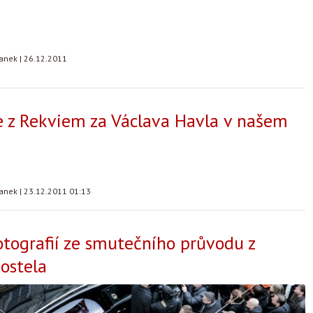
tanek
|
26.12.2011
e z Rekviem za Václava Havla v našem
tanek
|
23.12.2011 01:13
otografií ze smutečního průvodu z
ostela