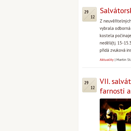
Salvátorsk
29
12
Z
neuvěřitelných
vybrala odborná 
kostela počínaje
neděli(tj. 15-15
přidá zvuková in
Aktuality
|
Martin S
VII. salv
29
12
farnosti 