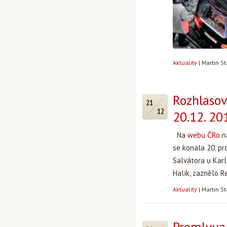
Aktuality
|
Martin S
Rozhlasov
21
12
20.12. 20
Na
webu ČRo
na
se konala 20. pr
Salvátora u Kar
Halík, zaznělo R
Aktuality
|
Martin S
Promluva 