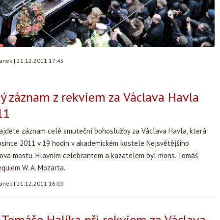
tanek
|
21.12.2011 17:45
ý záznam z rekviem za Václava Havla
11
jdete záznam celé smuteční bohoslužby za Václava Havla, která
osince 2011 v 19 hodin v akademickém kostele Nejsvětějšího
lova mostu. Hlavním celebrantem a kazatelem byl mons. Tomáš
equiem W. A. Mozarta.
tanek
|
21.12.2011 16:09
Tomáše Halíka při rekviem za Václava