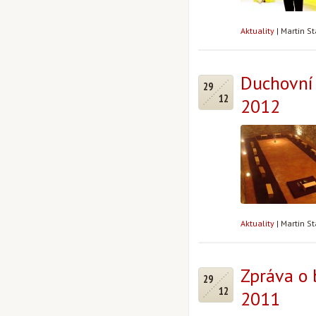
Aktuality
|
Martin S
Duchovní 
29
12
2012
Aktuality
|
Martin S
Zpráva o b
29
12
2011