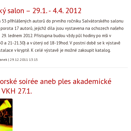
ý salon – 29.1. - 4.4. 2012
 53 přihlášených autorů do prvního ročníku Salvátorského salonu
porota 17 autorů, jejichž díla jsou vystavena na ochozech našeho
 29. lednem 2012. Přístupna budou vždy půl hodiny po mši v
.30 a 21-21.30) a v úterý od 18-19hod. V postní době se k výstavě
stalace v kryptě. K celé výstavě je možné zakoupit katalog.
tanek
|
29.12.2011 13:15
átorské soirée aneb ples akademické
a VKH 27.1.