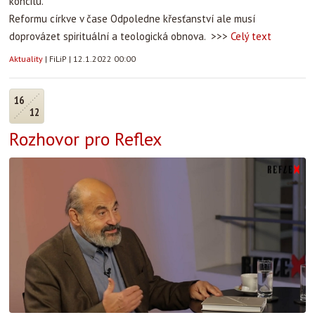
koncilu.
Reformu církve v čase Odpoledne křesťanství ale musí
doprovázet spirituální a teologická obnova. >>>
Celý text
Aktuality
|
FiLiP
|
12.1.2022 00:00
16
12
Rozhovor pro Reflex