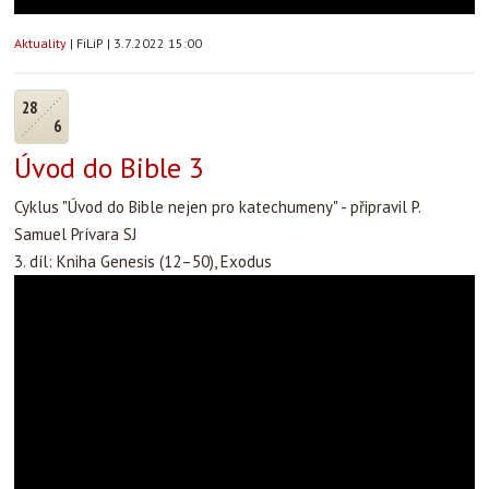
Aktuality
|
FiLiP
|
3.7.2022 15:00
28
6
Úvod do Bible 3
Cyklus "Úvod do Bible nejen pro katechumeny" - připravil P.
Samuel Prívara SJ
3. díl: Kniha Genesis (12–50), Exodus