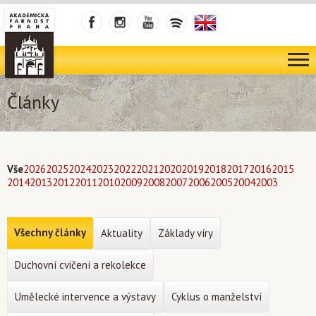
Články
Vše
2026
2025
2024
2023
2022
2021
2020
2019
2018
2017
2016
2015
2014
2013
2012
2011
2010
2009
2008
2007
2006
2005
2004
2003
Všechny články
Aktuality
Základy víry
Duchovní cvičení a rekolekce
Umělecké intervence a výstavy
Cyklus o manželství