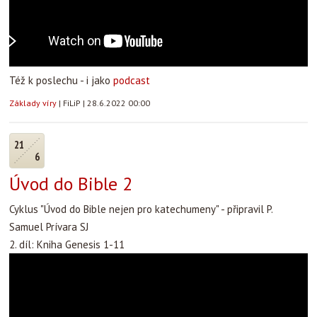
Též k poslechu - i jako
podcast
Základy víry
|
FiLiP
|
28.6.2022 00:00
21
6
Úvod do Bible 2
Cyklus "Úvod do Bible nejen pro katechumeny" - připravil P.
Samuel Prívara SJ
2. díl: Kniha Genesis 1-11