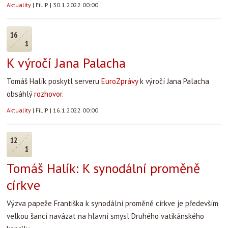
Aktuality
|
FiLiP
|
30.1.2022 00:00
16
1
K výročí Jana Palacha
Tomáš Halík poskytl serveru
EuroZprávy
k výročí Jana Palacha
obsáhlý
rozhovor
.
Aktuality
|
FiLiP
|
16.1.2022 00:00
12
1
Tomáš Halík: K synodální proměně
církve
Výzva papeže Františka k synodální proměně církve je především
velkou šancí navázat na hlavní smysl Druhého vatikánského