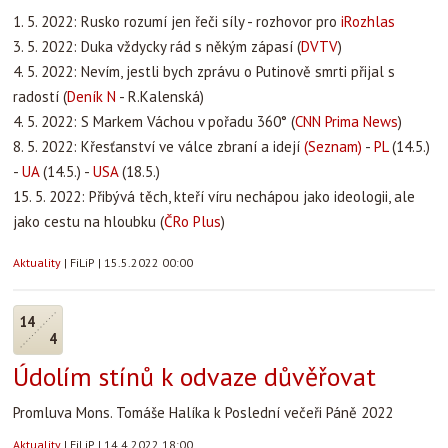
1. 5. 2022: Rusko rozumí jen řeči síly - rozhovor pro
iRozhlas
3. 5. 2022: Duka vždycky rád s někým zápasí (
DVTV
)
4. 5. 2022: Nevím, jestli bych zprávu o Putinově smrti přijal s
radostí (
Deník N
- R.Kalenská)
4. 5. 2022: S Markem Váchou v pořadu 360° (
CNN Prima News
)
8. 5. 2022: Křesťanství ve válce zbraní a idejí
(Seznam)
-
PL
(14.5.)
-
UA
(14.5.) -
USA
(18.5.)
15. 5. 2022: Přibývá těch, kteří víru nechápou jako ideologii, ale
jako cestu na hloubku (
ČRo Plus
)
Aktuality
|
FiLiP
|
15.5.2022 00:00
14
4
Údolím stínů k odvaze důvěřovat
Promluva Mons. Tomáše Halíka k Poslední večeři Páně 2022
Aktuality
|
FiLiP
|
14.4.2022 18:00