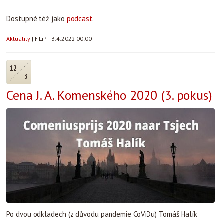
Dostupné též jako
podcast
.
Aktuality
|
FiLiP
|
3.4.2022 00:00
12
3
Cena J. A. Komenského 2020 (3. pokus)
Po dvou odkladech (z důvodu pandemie CoViDu) Tomáš Halík