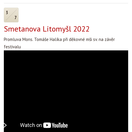
3
7
Smetanova Litomyšl 2022
Promluva Mons. Tomáše Halíka při děkovné mši sv. na závěr
festivalu