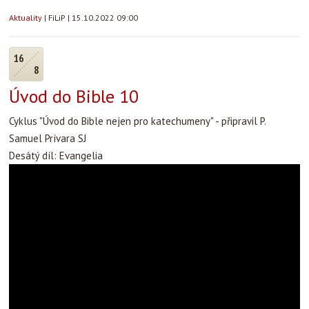
Aktuality
|
FiLiP
|
15.10.2022 09:00
16
8
Úvod do Bible 10
Cyklus "Úvod do Bible nejen pro katechumeny" - připravil P.
Samuel Prívara SJ
Desátý díl: Evangelia