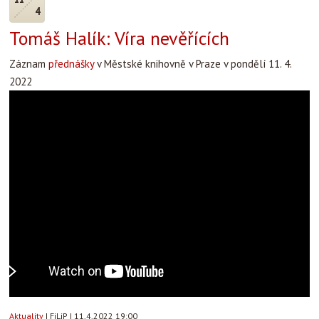
4
Tomáš Halík: Víra nevěřících
Záznam
přednášky
v Městské knihovně v Praze v pondělí 11. 4.
2022
Aktuality
|
FiLiP
|
11.4.2022 19:00