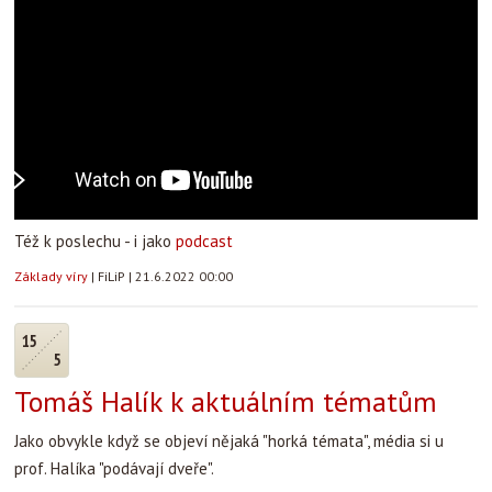
Též k poslechu - i jako
podcast
Základy víry
|
FiLiP
|
21.6.2022 00:00
15
5
Tomáš Halík k aktuálním tématům
Jako obvykle když se objeví nějaká "horká témata", média si u
prof. Halíka "podávají dveře".