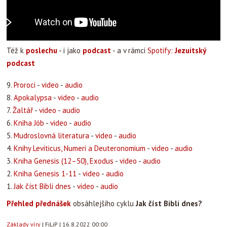
Též k
poslechu
- i jako
podcast
- a v rámci
Spotify:
Jezuitský
podcast
9.
Proroci
-
video
-
audio
8.
Apokalypsa
-
video
-
audio
7.
Žaltář
-
video
-
audio
6.
Kniha Jób
-
video
-
audio
5.
Mudroslovná literatura
-
video
-
audio
4.
Knihy Leviticus, Numeri a Deuteronomium
-
video
-
audio
3.
Kniha Genesis (12–50), Exodus
-
video
-
audio
2.
Kniha Genesis 1-11
-
video
-
audio
1.
Jak číst Bibli dnes
-
video
-
audio
Přehled přednášek
obsáhlejšího cyklu
Jak číst Bibli dnes?
Základy víry
|
FiLiP
|
16.8.2022 00:00