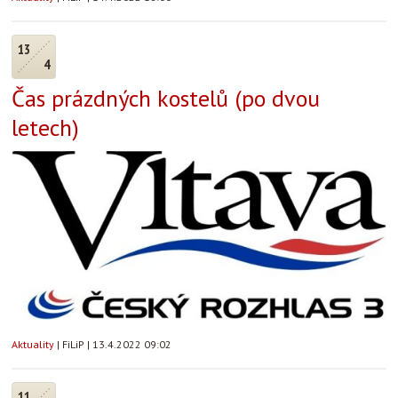
13
4
Čas prázdných kostelů (po dvou
letech)
Aktuality
|
FiLiP
|
13.4.2022 09:02
11