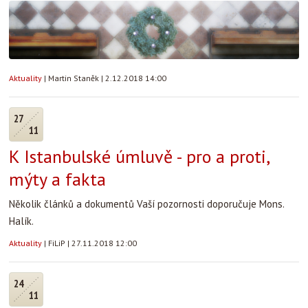
Aktuality
|
Martin Staněk
|
2.12.2018 14:00
27
11
K Istanbulské úmluvě - pro a proti,
mýty a fakta
Několik článků a dokumentů Vaší pozornosti doporučuje Mons.
Halík.
Aktuality
|
FiLiP
|
27.11.2018 12:00
24
11