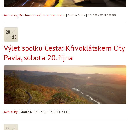
Aktuality
,
Duchovní cvičení a rekolekce
|
Marta Mills
|
21.10.2018 10:00
20
10
Výlet spolku Cesta: Křivoklátskem Oty
Pavla, sobota 20. října
Aktuality
|
Marta Mills
|
20.10.2018 07:00
11