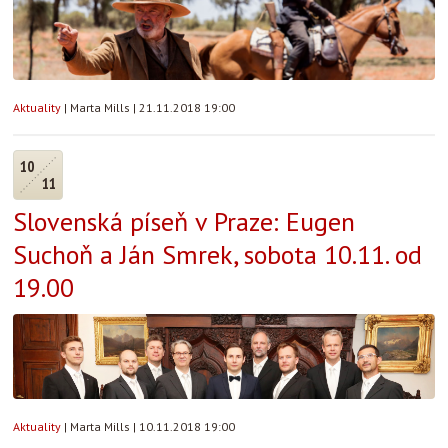
Aktuality
|
Marta Mills
|
21.11.2018 19:00
10
11
Slovenská píseň v Praze: Eugen
Suchoň a Ján Smrek, sobota 10.11. od
19.00
Aktuality
|
Marta Mills
|
10.11.2018 19:00