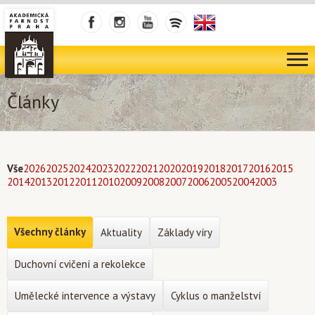
Články
Vše
2026
2025
2024
2023
2022
2021
2020
2019
2018
2017
2016
2015
2014
2013
2012
2011
2010
2009
2008
2007
2006
2005
2004
2003
Všechny články
Aktuality
Základy víry
Duchovní cvičení a rekolekce
Umělecké intervence a výstavy
Cyklus o manželství