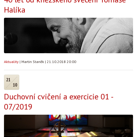
Halíka
Aktuality
|
Martin Staněk
|
21.10.2018 20:00
21
10
Duchovní cvičení a exercicie 01 -
07/2019