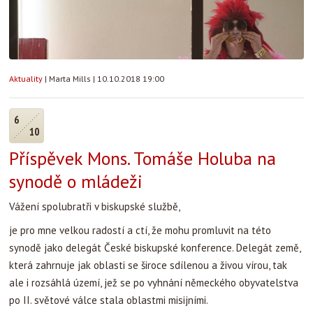
Aktuality
|
Marta Mills
|
10.10.2018 19:00
6
10
Příspěvek Mons. Tomáše Holuba na
synodě o mládeži
Vážení spolubratři v biskupské službě,
je pro mne velkou radostí a ctí, že mohu promluvit na této
synodě jako delegát České biskupské konference. Delegát země,
která zahrnuje jak oblasti se široce sdílenou a živou vírou, tak
ale i rozsáhlá území, jež se po vyhnání německého obyvatelstva
po II. světové válce stala oblastmi misijními.