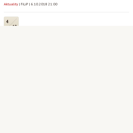
Aktuality
|
FiLiP
|
6.10.2018 21:00
4
10
Tým Lidé kolem nás hledá nové
koordinátory
Aktuality
|
Martin Staněk
|
4.10.2018 00:00
3
10