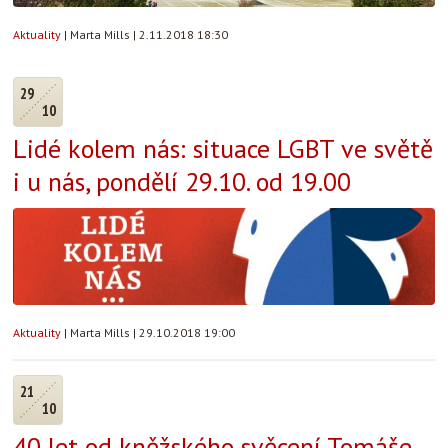
Aktuality
|
Marta Mills
|
2.11.2018 18:30
29
10
Lidé kolem nás: situace LGBT ve světě
i u nás, pondělí 29.10. od 19.00
Aktuality
|
Marta Mills
|
29.10.2018 19:00
21
10
40 let od kněžského svěcení Tomáše