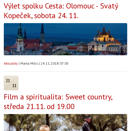
Výlet spolku Cesta: Olomouc - Svatý
Kopeček, sobota 24. 11.
Aktuality
|
Marta Mills
|
24.11.2018 07:05
21
11
Film a spiritualita: Sweet country,
středa 21.11. od 19.00