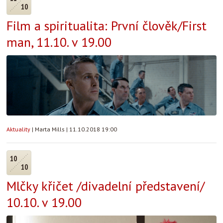
10
Film a spiritualita: První člověk/First
man, 11.10. v 19.00
Aktuality
|
Marta Mills
|
11.10.2018 19:00
10
10
Mlčky křičet /divadelní představení/
10.10. v 19.00