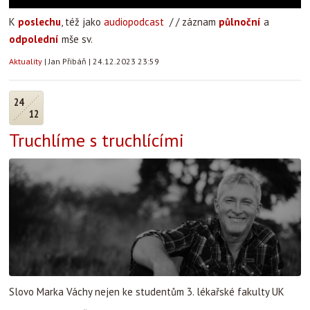
K
poslechu
, též jako
audiopodcast
/ / záznam
půlnoční
a
odpolední
mše sv.
Aktuality
|
Jan Přibáň
|
24.12.2023 23:59
24
12
Truchlíme s truchlícími
Slovo Marka Váchy nejen ke studentům 3. lékařské fakulty UK