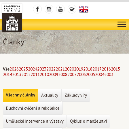
Články
Vše
2026
2025
2024
2023
2022
2021
2020
2019
2018
2017
2016
2015
2014
2013
2012
2011
2010
2009
2008
2007
2006
2005
2004
2003
Všechny články
Aktuality
Základy víry
Duchovní cvičení a rekolekce
Umělecké intervence a výstavy
Cyklus o manželství