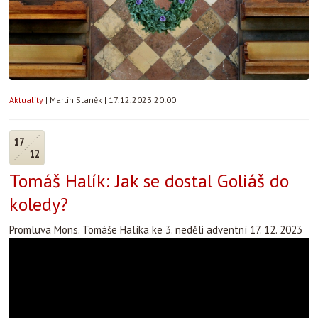
Aktuality
|
Martin Staněk
|
17.12.2023 20:00
17
12
Tomáš Halík: Jak se dostal Goliáš do
koledy?
Promluva Mons. Tomáše Halíka ke 3. neděli adventní 17. 12. 2023