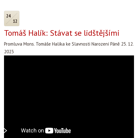
24
12
Tomáš Halík: Stávat se lidštějšími
Promluva Mons. Tomáše Halíka ke Slavnosti Narození Páně 25. 12.
2023