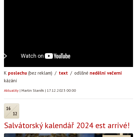
K
poslechu
(bez reklam) /
text
/ odlišné
nedělní večerní
kázání
Aktuality
|
Martin Staněk
|
17.12.2023 00:00
16
12
Salvátorský kalendář 2024 est arrivé!