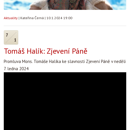
Aktuality
|
Kateřina Černá
|
10.1.2024 19:00
7
1
Tomáš Halík: Zjevení Páně
Promluva Mons. Tomáše Halíka ke slavnosti Zjevení Páně v neděli
7. ledna 2024