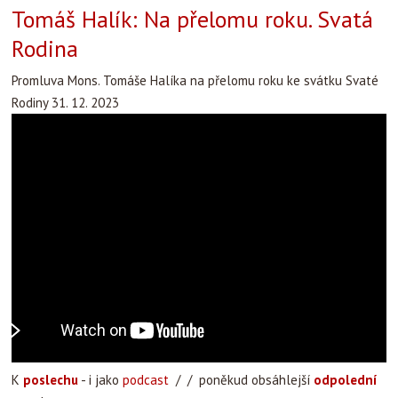
Tomáš Halík: Na přelomu roku. Svatá
Rodina
Promluva Mons. Tomáše Halíka na přelomu roku ke svátku Svaté
Rodiny 31. 12. 2023
K
poslechu
- i jako
podcast
/ / poněkud obsáhlejší
odpolední