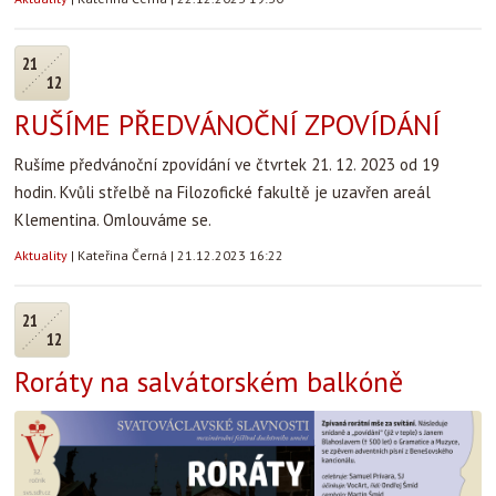
21
12
RUŠÍME PŘEDVÁNOČNÍ ZPOVÍDÁNÍ
Rušíme předvánoční zpovídání ve čtvrtek 21. 12. 2023 od 19
hodin. Kvůli střelbě na Filozofické fakultě je uzavřen areál
Klementina. Omlouváme se.
Aktuality
|
Kateřina Černá
|
21.12.2023 16:22
21
12
Roráty na salvátorském balkóně