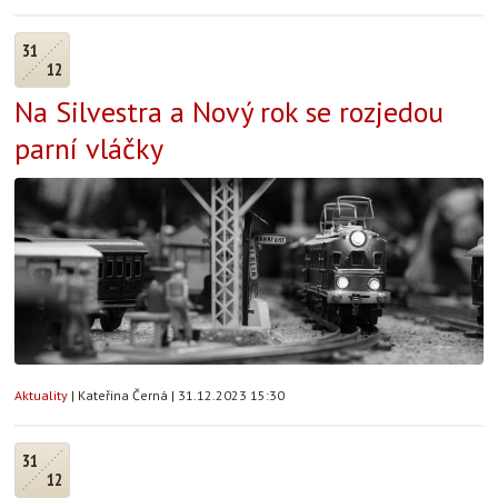
31
12
Na Silvestra a Nový rok se rozjedou
parní vláčky
Aktuality
|
Kateřina Černá
|
31.12.2023 15:30
31
12