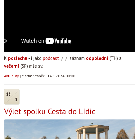
K
poslechu
- i jako
podcast
/ / záznam
odpolední
(TH) a
večerní
(SP) mše sv.
Aktuality
|
Martin Staněk
|
14.1.2024 00:00
13
1
Výlet spolku Cesta do Lidic