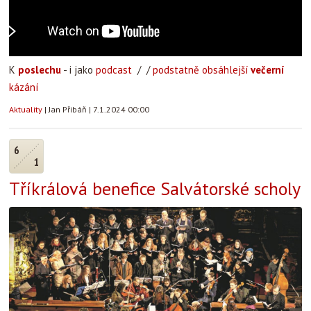
K
poslechu
- i jako
podcast
/ /
podstatně obsáhlejší
večerní
kázání
Aktuality
|
Jan Přibáň
|
7.1.2024 00:00
6
1
Tříkrálová benefice Salvátorské scholy