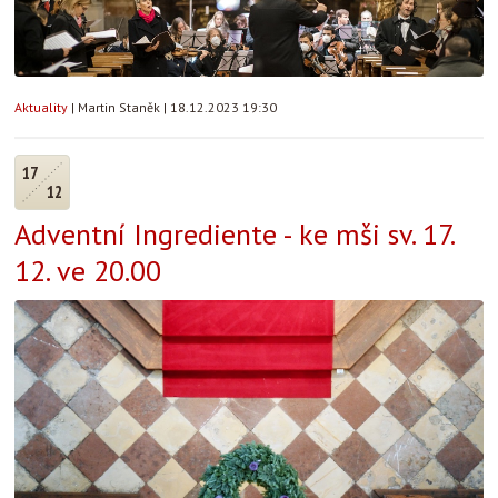
Aktuality
|
Martin Staněk
|
18.12.2023 19:30
17
12
Adventní Ingrediente - ke mši sv. 17.
12. ve 20.00