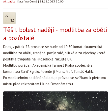
Aktuality
|
Kateřina Černá
|
24.12.2023 20:00
22
12
Těšit bolest nadějí - modlitba za oběti
a pozůstalé
Dnes, v pátek 22. prosince se bude od 19.30 konat ekumenická
modlitba za oběti, zraněné, pozůstalé, blízké a za všechny, které
postihla tragédie na Filosofické fakultě UK.
Modlitbu pořádají Akademická farnost Praha společně s
komunitou Sant’ Egidio. Povede ji Mons. Prof. Tomáš Halík.
Po modlitebním setkání následuje průvod se svíčkami k pietnímu
místu před rektorátem UK na Ovocném trhu.