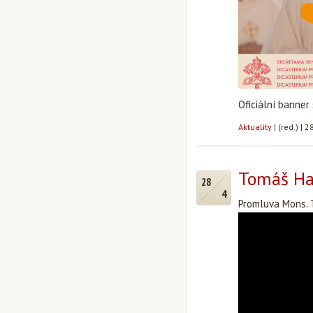
Oficiální banner
Aktuality
|
(red.)
|
28
Tomáš Hal
28
4
Promluva Mons. 