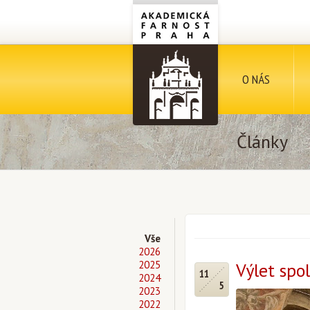
O NÁS
Články
Vše
2026
2025
Výlet spo
11
2024
5
2023
2022