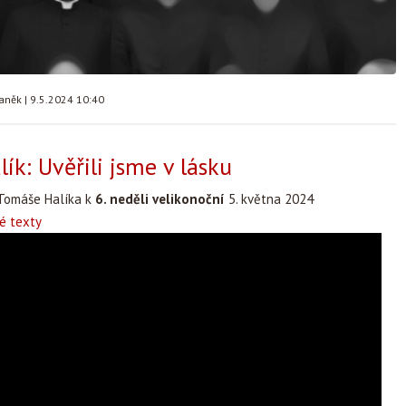
taněk
|
9.5.2024 10:40
ík: Uvěřili jsme v lásku
Tomáše Halíka k
6. neděli velikonoční
5. května 2024
ké texty