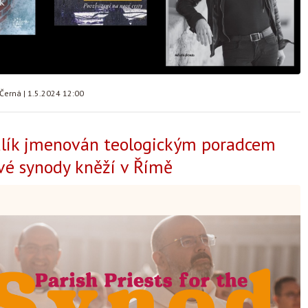
 Černá
|
1.5.2024 12:00
lík jmenován teologickým poradcem
vé synody kněží v Římě