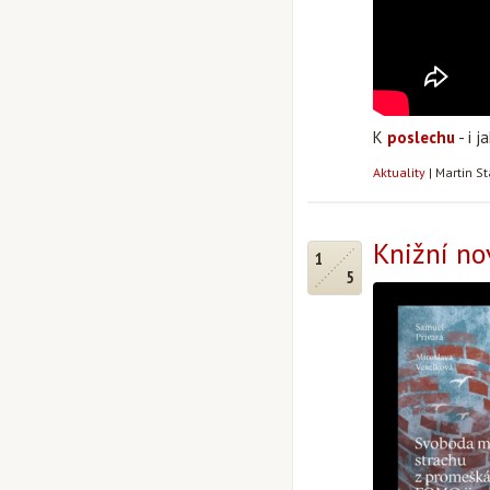
K
poslechu
- i j
Aktuality
|
Martin S
Knižní no
1
5