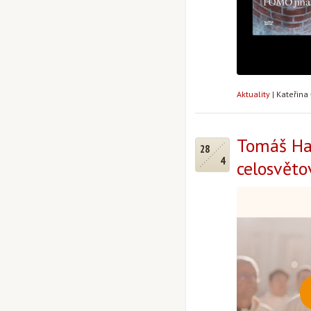
Aktuality
|
Kateřina
Tomáš Ha
28
4
celosvěto