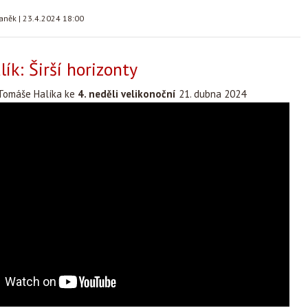
taněk
|
23.4.2024 18:00
ík: Širší horizonty
Tomáše Halíka ke
4. neděli velikonoční
21. dubna 2024