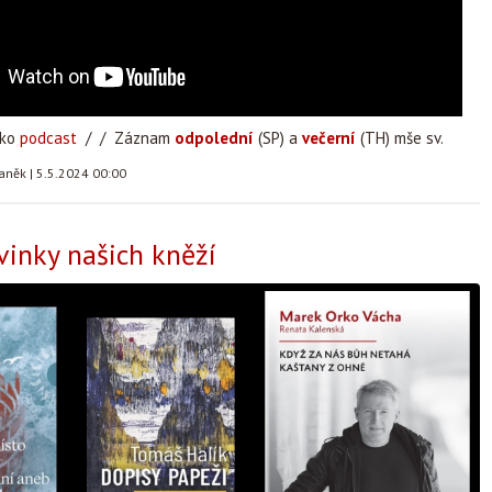
ako
podcast
/ / Záznam
odpolední
(SP) a
večerní
(TH) mše sv.
taněk
|
5.5.2024 00:00
vinky našich kněží