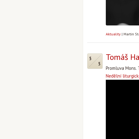
Aktuality
|
Martin S
Tomáš Hal
5
5
Promluva Mons. 
Nedělní liturgic