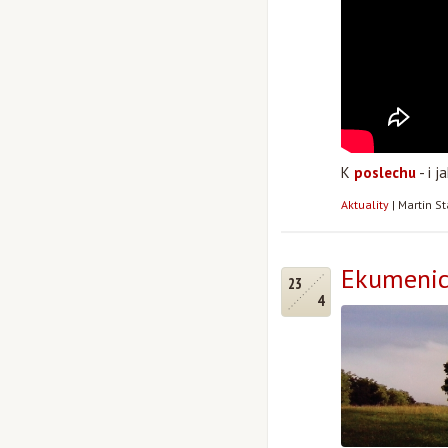
K
poslechu
- i j
Aktuality
|
Martin S
Ekumenick
23
4