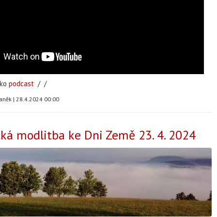
ako
podcast
/ /
taněk
|
28.4.2024 00:00
á modlitba ke Dni Země 23. 4. 2024