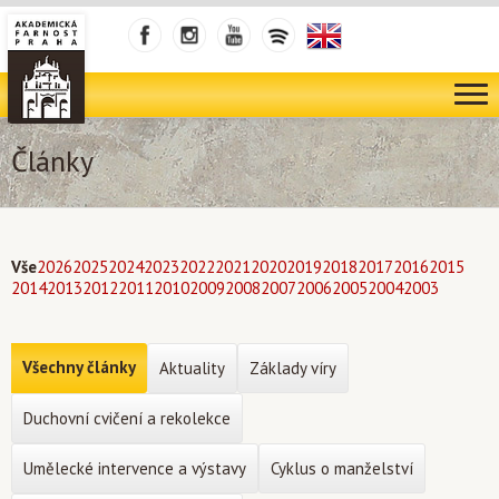
Články
Vše
2026
2025
2024
2023
2022
2021
2020
2019
2018
2017
2016
2015
2014
2013
2012
2011
2010
2009
2008
2007
2006
2005
2004
2003
Všechny články
Aktuality
Základy víry
Duchovní cvičení a rekolekce
Umělecké intervence a výstavy
Cyklus o manželství