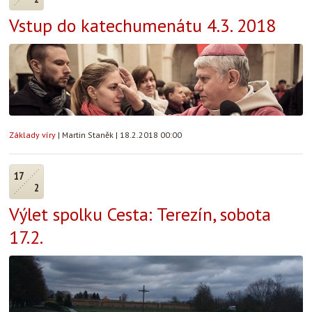
Vstup do katechumenátu 4.3. 2018
Základy víry
|
Martin Staněk
|
18.2.2018 00:00
17
2
Výlet spolku Cesta: Terezín, sobota
17.2.