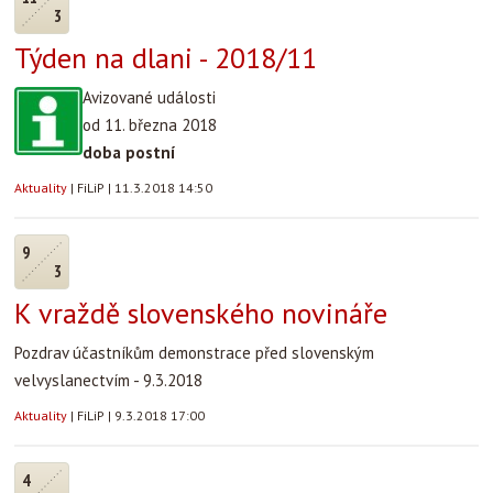
3
Týden na dlani - 2018/11
Avizované události
od 11. března 2018
doba postní
Aktuality
|
FiLiP
|
11.3.2018 14:50
9
3
K vraždě slovenského novináře
Pozdrav účastníkům demonstrace před slovenským
velvyslanectvím - 9.3.2018
Aktuality
|
FiLiP
|
9.3.2018 17:00
4