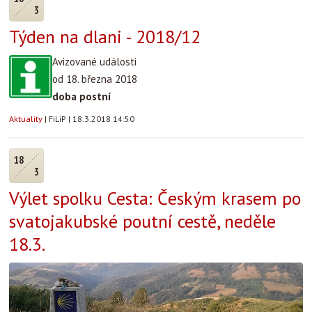
3
Týden na dlani - 2018/12
Avizované události
od 18. března 2018
doba postní
Aktuality
|
FiLiP
|
18.3.2018 14:50
18
3
Výlet spolku Cesta: Českým krasem po
svatojakubské poutní cestě, neděle
18.3.