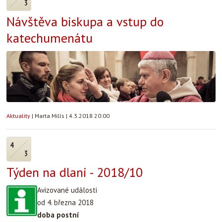
3
Návštěva biskupa a vstup do
katechumenátu
Aktuality
|
Marta Mills
|
4.3.2018 20:00
4
3
Týden na dlani - 2018/10
Avizované události
od 4. března 2018
doba postní