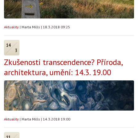
Aktuality
|
Marta Mills
|
18.3.2018 09:25
14
3
Zkušenosti transcendence? Příroda,
architektura, umění: 14.3. 19.00
Aktuality
|
Marta Mills
|
14.3.2018 19:00
11