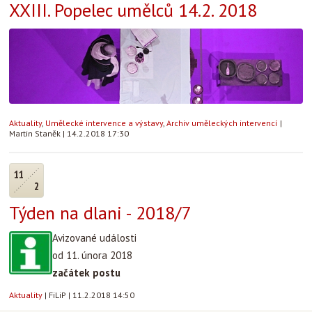
XXIII. Popelec umělců 14.2. 2018
Aktuality
,
Umělecké intervence a výstavy
,
Archiv uměleckých intervencí
|
Martin Staněk
|
14.2.2018 17:30
11
2
Týden na dlani - 2018/7
Avizované události
od 11. února 2018
začátek postu
Aktuality
|
FiLiP
|
11.2.2018 14:50