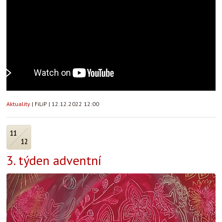
Aktuality
|
FiLiP
|
12.12.2022 12:00
11
12
3. týden adventní