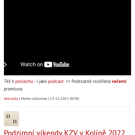
Též k
poslechu
- i jako
podcast
. >> Podstatně rozšířená
večerní
promluva.
Aktuality
|
Martin Lohynský
|
13.11.2022 00:00
11
11
Podzimní víkendy KZV v Kolíně 2022