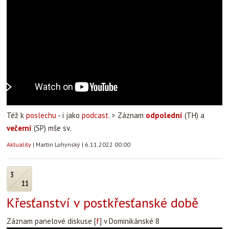
Též k
poslechu
- i jako
podcast
. > Záznam
odpolední
(TH) a
večerní
(SP) mše sv.
Aktuality
|
Martin Lohynský
|
6.11.2022 00:00
3
11
Křesťanství v postkřesťanské době
Záznam panelové diskuse [
f
] v Dominikánské 8