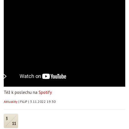
Též k poslechu na
Spotify
Aktuality
|
FiLiP
|
3.11.2022 19:30
3
11