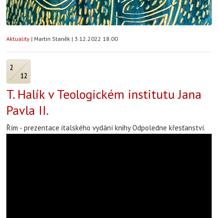
Aktuality
|
Martin Staněk
|
3.12.2022 18:00
2
12
T. Halík v Teologickém institutu Jana
Pavla II.
Řím - prezentace italského vydání knihy Odpoledne křesťanství.