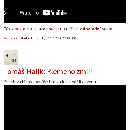
Též k
poslechu
- i jako
podcast
. >> "Živá"
odpolední
verze
Aktuality
|
Martin Lohynský
|
11.12.2022 00:00
4
12
Tomáš Halík: Plemeno zmijí
Promluva Mons. Tomáše Halíka k 2. neděli adventní