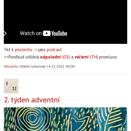
Též k
poslechu
- i jako
podcast
>>Poněkud odlišná
odpolední
(OS)
a
večerní
(TH)
promluva
Aktuality
|
Martin Lohynský
|
4.12.2022 00:00
3
12
2. týden adventní