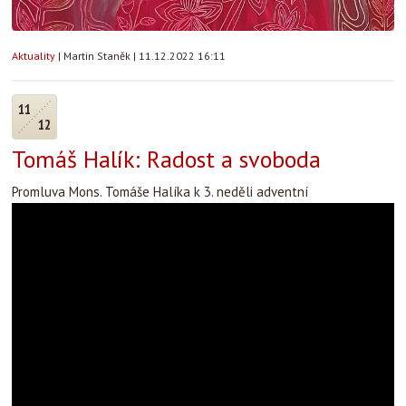
Aktuality
|
Martin Staněk
|
11.12.2022 16:11
11
12
Tomáš Halík: Radost a svoboda
Promluva Mons. Tomáše Halíka k 3. neděli adventní