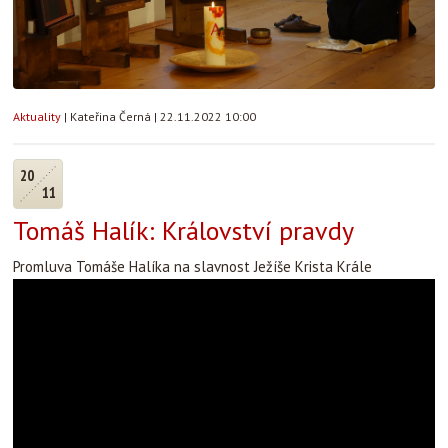
Aktuality
|
Kateřina Černá
|
22.11.2022 10:00
20
11
Tomáš Halík: Království pravdy
Promluva Tomáše Halíka na slavnost Ježíše Krista Krále