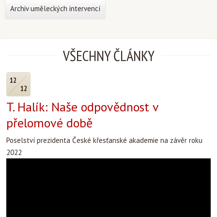
Archiv uměleckých intervencí
VŠECHNY ČLÁNKY
12
12
T. Halík: Naše odpovědnost v
přelomové době
Poselství prezidenta České křesťanské akademie na závěr roku
2022