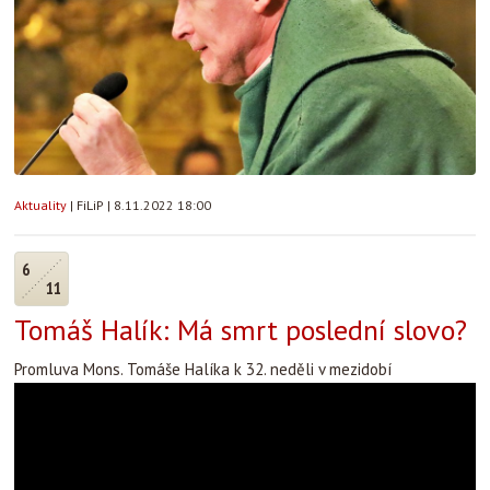
Aktuality
|
FiLiP
|
8.11.2022 18:00
6
11
Tomáš Halík: Má smrt poslední slovo?
Promluva Mons. Tomáše Halíka k 32. neděli v mezidobí