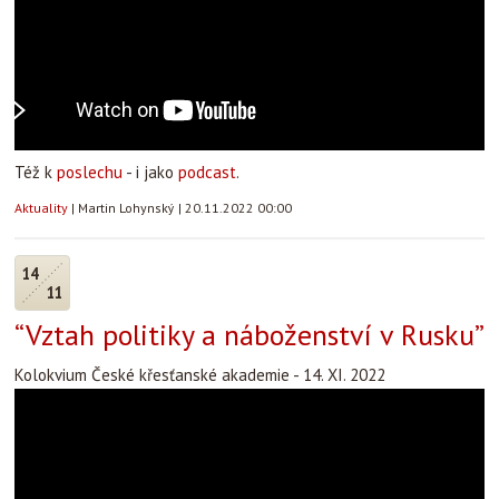
Též k
poslechu
- i jako
podcast
.
Aktuality
|
Martin Lohynský
|
20.11.2022 00:00
14
11
“Vztah politiky a náboženství v Rusku”
Kolokvium České křesťanské akademie - 14. XI. 2022