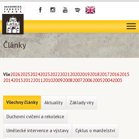
Články
Vše
2026
2025
2024
2023
2022
2021
2020
2019
2018
2017
2016
2015
2014
2013
2012
2011
2010
2009
2008
2007
2006
2005
2004
2003
Všechny články
Aktuality
Základy víry
Duchovní cvičení a rekolekce
Umělecké intervence a výstavy
Cyklus o manželství