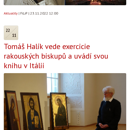
Aktuality
|
FiLiP
|
23.11.2022 12:00
22
11
Tomáš Halík vede exercicie
rakouských biskupů a uvádí svou
knihu v Itálii