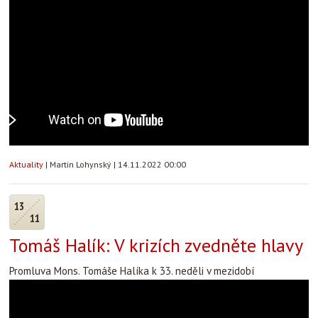
Aktuality
|
Martin Lohynský
|
14.11.2022 00:00
13
11
Tomáš Halík: V krizích zvedněte hlavy
Promluva Mons. Tomáše Halíka k 33. neděli v mezidobí