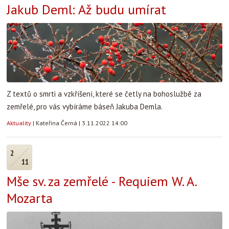
Jakub Deml: Až budu umírat
Z textů o smrti a vzkříšení, které se četly na bohoslužbě za
zemřelé, pro vás vybíráme báseň Jakuba Demla.
Aktuality
|
Kateřina Černá
|
3.11.2022 14:00
2
11
Mše sv. za zemřelé - Requiem W. A.
Mozarta