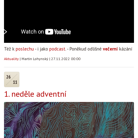
Též k
poslechu
- i jako
podcast
. - Poněkud odlišné
večerní
kázání
Aktuality
|
Martin Lohynský
|
27.11.2022 00:00
26
11
1. neděle adventní