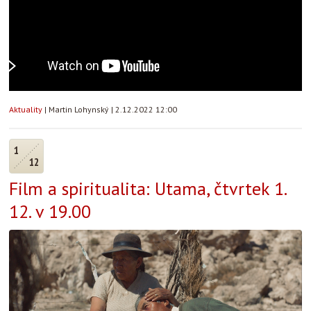
Aktuality
|
Martin Lohynský
|
2.12.2022 12:00
1
12
Film a spiritualita: Utama, čtvrtek 1.
12. v 19.00