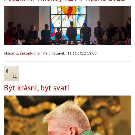
Aktuality
,
Základy víry
|
Martin Staněk
|
11.11.2022 18:00
8
11
Být krásní, být svatí