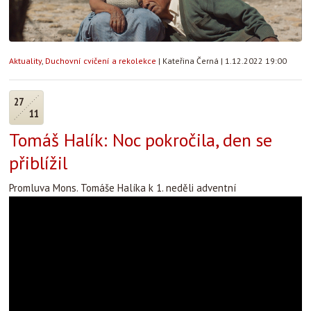
Aktuality
,
Duchovní cvičení a rekolekce
|
Kateřina Černá
|
1.12.2022 19:00
27
11
Tomáš Halík: Noc pokročila, den se
přiblížil
Promluva Mons. Tomáše Halíka k 1. neděli adventní