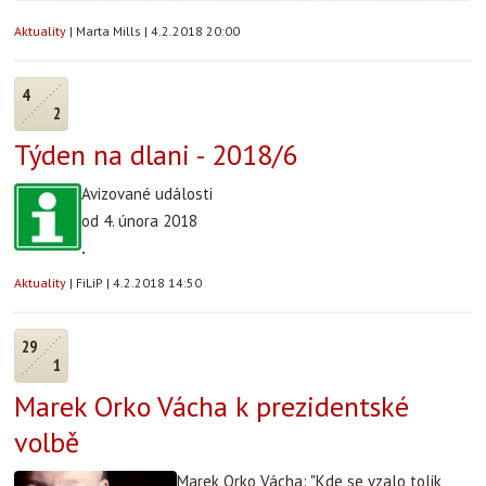
Aktuality
|
Marta Mills
|
4.2.2018 20:00
4
2
Týden na dlani - 2018/6
Avizované události
od 4. února 2018
.
Aktuality
|
FiLiP
|
4.2.2018 14:50
29
1
Marek Orko Vácha k prezidentské
volbě
Marek Orko Vácha: "Kde se vzalo tolik