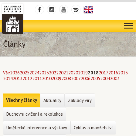
Články
Vše
2026
2025
2024
2023
2022
2021
2020
2019
2018
2017
2016
2015
2014
2013
2012
2011
2010
2009
2008
2007
2006
2005
2004
2003
Všechny články
Aktuality
Základy víry
Duchovní cvičení a rekolekce
Umělecké intervence a výstavy
Cyklus o manželství