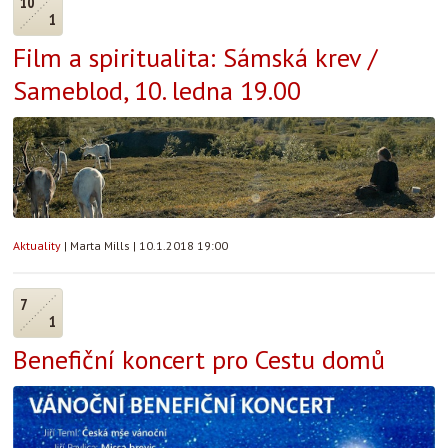
10
1
Film a spiritualita: Sámská krev /
Sameblod, 10. ledna 19.00
Aktuality
|
Marta Mills
|
10.1.2018 19:00
7
1
Benefiční koncert pro Cestu domů