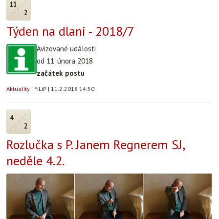
11
2
Týden na dlani - 2018/7
Avizované události
od 11. února 2018
začátek postu
Aktuality
|
FiLiP
|
11.2.2018 14:50
4
2
Rozlučka s P. Janem Regnerem SJ,
neděle 4.2.