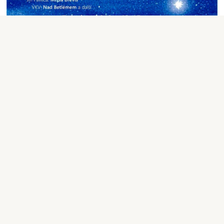
Aktuality
|
FiLiP
|
7.1.2018 18:45
7
1
Týden na dlani - 2018/2
Avizované události
od 7. ledna 2018
Křtu Páně (konec Vánoc)
Aktuality
|
FiLiP
|
7.1.2018 14:50