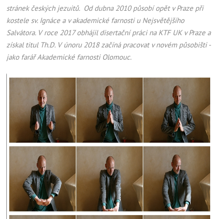
stránek českých jezuitů. Od dubna 2010 působí opět v Praze při
kostele sv. Ignáce a v akademické farnosti u Nejsvětějšího
Salvátora. V roce 2017 obhájil disertační práci na KTF UK v Praze a
získal titul Th.D. V únoru 2018 začíná pracovat v novém působišti -
jako farář Akademické farnosti Olomouc.