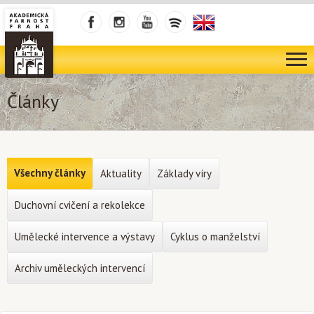
Články
Všechny články
Aktuality
Základy víry
Duchovní cvičení a rekolekce
Umělecké intervence a výstavy
Cyklus o manželství
Archiv uměleckých intervencí