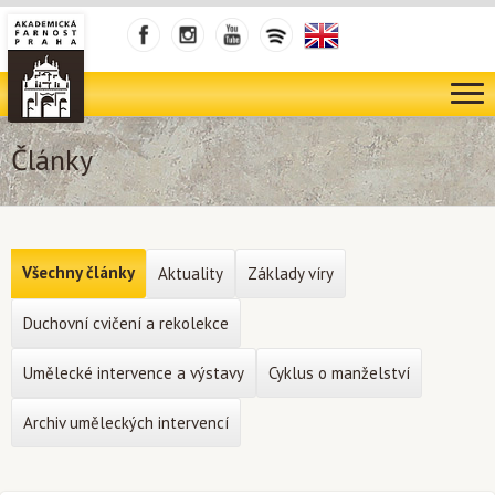
Články
Všechny články
Aktuality
Základy víry
Duchovní cvičení a rekolekce
Umělecké intervence a výstavy
Cyklus o manželství
Archiv uměleckých intervencí