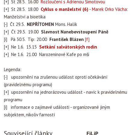
[+] St 28.5. 16.00
Rozloučení s Adrienou Šimotovou
[+] St 28.5. 18.00
Cyklus o manželství (6)
-
Marek Orko Vácha
:
Manželství a bioetika
[-] Čt 29.5.
NEPŘÍTOMEN
Mons. Halík
[+] Čt 29.5. 19.00
Slavnost Nanebevstoupení Páně
[i] Pá 30.5. Tip: 20.00
František Blázen
[f]
[+] Ne 1.6. 15.15
Setkání salvátorských rodin
[+] Ne 1.6. 21.00 Narozeninové Kafe po mši
Legenda:
[-] upozornění na zrušenou událost oproti očekávání
(pravidelnému programu)
[+] upozornění na jednorázovou událost - navíc k pravidelnému
programu
[i] informace o zajímavé události - organizované jiným
subjektem, nikoliv farností
Související články
FiLiP