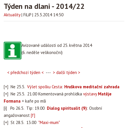
Týden na dlani - 2014/22
Aktuality
|
FiLiP
|
25.5.2014 14:50
Avizované události od 25. května 2014
(6. neděle velikonoční)
< předchozí týden <
---
> další týden >
[+] Ne 25.5.
Výlet spolku Cesta
:
Hruškova meditační zahrada
[+] Ne 25.5. 21.00 Komentovaná prohlídka
výstavy
Matěje
Formana
+ kafe po mši
[i] Po 26.5. Tip: 19.00
Dialog spiritualit (9)
: Osobní
angažovanost
[f]
[+] St 28.5. 13.00
"Maxi-mum"