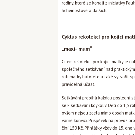
rodiny, které se konají z iniciativy P
Scheinostové a dalších.
Cyklus rekolekcí pro kojící mat
„maxi- mum“
Cílem rekolekcí pro kojící matky je 
společného setkávání nad praktickým
rolí matky batolete a také vytvořit 
pravidelná účast.
Setkávání probíhá každou poslední stře
se k setkávání kdykoliv. Děti do 1,5 r
ovšem nejsou zcela mimo dosah matky
varné konvici. Příspěvek na provoz pr
činí 150 Kč. Přihlášky vždy do 15. dn