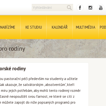
NABÍZÍME
KE STUDIU
KALENDÁŘ
MULTIMÉDIA
POD
ro rodiny
orské rodiny
u pastorační péči především na studenty a učitele
ak ukazuje, že salvátorským „absolventům“, kteří
a míru jejich potřebám, aby mohli tento rodinný rozměr
časně neopouštět svou farnost, ve které se cítí z
 můžete zapojit do níže popsaných programů pro