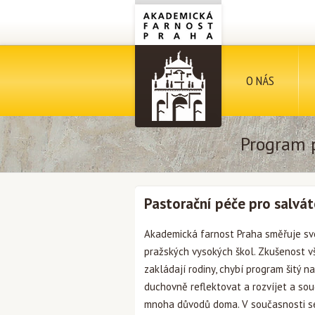
O NÁS
Program p
Pastorační péče pro salvát
Akademická farnost Praha směřuje svo
pražských vysokých škol. Zkušenost vš
zakládají rodiny, chybí program šitý n
duchovně reflektovat a rozvíjet a sou
mnoha důvodů doma. V současnosti se