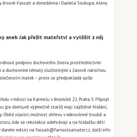
auly Jirsové-Fassati a donedávna i Daniela Soukupa, Aleny
ky aneb Jak přežít mateřství a vytěžit z něj
nabídnout podporu duchovního života prostřednictvím
i a duchovními tématy slučitelnými s časově náročnou
společenství matek – proto se předpokládá spíše
du v měsíci na Karmelu v Jinonické 22, Praha 5. Připojit
oku (po domluvě výjimečně starší) mají zajištěné hlídání,
. Oběd vlastní, možnost ohřevu v mikrovlnné troubě a
ostoru, kde se rekolekce odehrávají a na hlídačku dětí
e v daném měsíci na
fassati@farnostsalvator.cz
, další info