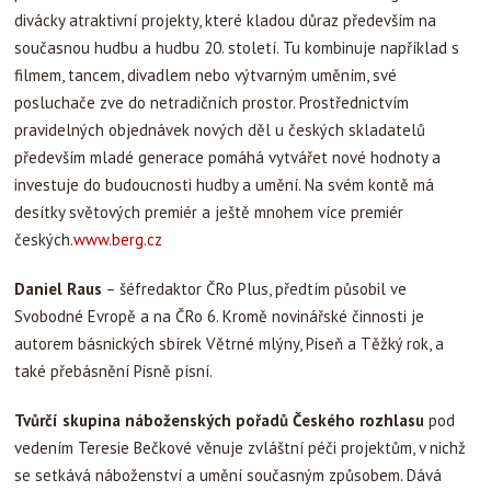
divácky atraktivní projekty, které kladou důraz především na
současnou hudbu a hudbu 20. století. Tu kombinuje například s
filmem, tancem, divadlem nebo výtvarným uměním, své
posluchače zve do netradičních prostor. Prostřednictvím
pravidelných objednávek nových děl u českých skladatelů
především mladé generace pomáhá vytvářet nové hodnoty a
investuje do budoucnosti hudby a umění. Na svém kontě má
desítky světových premiér a ještě mnohem více premiér
českých.
www.berg.cz
Daniel Raus
– šéfredaktor ČRo Plus, předtím působil ve
Svobodné Evropě a na ČRo 6. Kromě novinářské činnosti je
autorem básnických sbírek Větrné mlýny, Píseň a Těžký rok, a
také přebásnění Písně písní.
Tvůrčí skupina náboženských pořadů Českého rozhlasu
pod
vedením Teresie Bečkové věnuje zvláštní péči projektům, v nichž
se setkává náboženství a umění současným způsobem. Dává