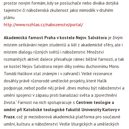
prostor novým formám, kdy se posluchače nebo diváka dotýká
tajemství či náboženská zkušenost jaksi mimoděk v druhém
plánu.
http://www.rozhlas.cz/nabozenstvi/portal/
Akademická farnost Praha v kostele Nejsv. Salvátora
je živým
místem setkávání nejen studentů a lidí z akademické sféry, ale i
místem dialogu různých světů i náboženství. Množství
rozmanitých aktivit dalece přesahuje rámec běžné farnosti, a tak
se kostel Nejsv. Salvátora nejen díky svému duchovnímu Mons.
Tomáši Halíkovi stal známým i v zahraničí. Velké rezonance
dosáhly právě různorodé umělecké projekty, které Halík
podporuje, neboť podle něj právě „dnes mohou být náboženství a
umění spojenci v zápasu proti banalizaci světa a zpovrchnění
života.“ Farnost na nich spolupracuje s
Centrem teologie a
umění při Katolické teologické fakultě Univerzity Karlovy v
Praze
, což je mezioborová akademická platforma pro současné
umění, kulturu a náboženství. Vedle liturgických a uměleckých