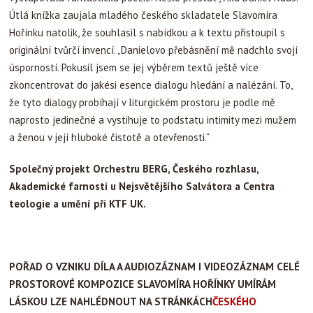
Útlá knížka zaujala mladého českého skladatele Slavomíra
Hořínku natolik, že souhlasil s nabídkou a k textu přistoupil s
originální tvůrčí invencí. „Danielovo přebásnění mě nadchlo svojí
úsporností. Pokusil jsem se jej výběrem textů ještě více
zkoncentrovat do jakési esence dialogu hledání a nalézání. To,
že tyto dialogy probíhají v liturgickém prostoru je podle mě
naprosto jedinečné a vystihuje to podstatu intimity mezi mužem
a ženou v její hluboké čistotě a otevřenosti.“
Společný projekt Orchestru BERG, Českého rozhlasu,
Akademické farnosti u Nejsvětějšího Salvátora a Centra
teologie a umění při KTF UK.
POŘAD O VZNIKU DÍLA A AUDIOZÁZNAM I VIDEOZÁZNAM CELÉ
PROSTOROVÉ KOMPOZICE SLAVOMÍRA HOŘÍNKY UMÍRÁM
LÁSKOU LZE NAHLÉDNOUT NA STRÁNKÁCH
ČESKÉHO