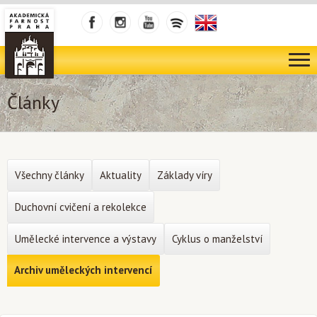
Články
Všechny články
Aktuality
Základy víry
Duchovní cvičení a rekolekce
Umělecké intervence a výstavy
Cyklus o manželství
Archiv uměleckých intervencí