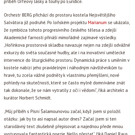
příběh Orfeovy lásky a touhy po Euridice.
Orchestr BERG přichází do prostoru kostela Nejsvětějšího
Salvátora již podruhé. Po loňském projektu
Marianum
se ukázalo,
že symbióza tohoto progresivního českého tělesa a zdejší
Akademické farnosti přináší mimořádně zajímavé výsledky.
„Hořínkova prostorová skladba navazuje nejen na zdejší odvážné
exkurzy do světa současné hudby, ale i na inovativní umělecké
intervence do liturgického prostoru. Dynamická práce s uměním v
kostele nabízí jeho pravidelným i náhodným návštěvníkům tu
hravé, tu zcela vážné podněty k vlastnímu přemýšlení, nové
pohledy na skutečnosti, které se často mylně domníváme znát
tak dokonale, že se nám vytratily z očí i vědomí“, říká architekt a
kurátor Norbert Schmidt.
„Můj příběh s Písní Šalamounovou začal, když jsem si položil
otázku: jak by to asi napsal autor dnes? Začal jsem si ten
starodávný text zkušebně přepisovat a najednou přede mnou
vystupovala fantastická poezie. Nešlo přestat“, říká Daniel Raus.