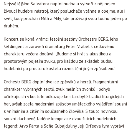
Nejsvětějšího Salvátora naplní hudba a vytvoří z něj nejen
živoucí hudební nástroj, který posluchače vtáhne a obejme, ale i
svět, kudy prochází Milá a Milý, kde prožívají svou touhu jeden po
druhém.
Koncert se koná v rámci letošní sezóny Orchestru BERG. Jeho
šéfdirigent a zároveň dramaturg Peter Vrábel k celkovému
charakteru večera dodává: „Budeme si hrát s akustikou a
prostorovým pojetím zvuku, pro každou ze skladeb budou
hudebníci po prostoru kostela rozmístěni jiným způsobem.“
Orchestr BERG doplní dvojice zpěváků a herců. Fragmentární
charakter vybraných textů, zvuk mešních zvonků i pohyb
účinkujících v kostele odkazuje ke starobylé tradici liturgických
her, avšak zcela moderními způsoby uměleckého vyjádření souzní
s vnímáním a cítěním současného člověka. S touto novinkou
souzní duchovně laděné kompozice dvou žijících hudebních
legend: Arvo Pärta a Sofie Gubajduliny. Její Orfeova lyra vypráví