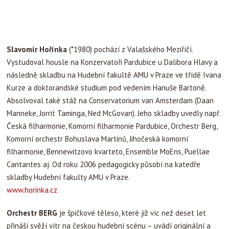
Slavomír Hořínka
(*1980) pochází z Valašského Meziříčí.
Vystudoval housle na Konzervatoři Pardubice u Dalibora Hlavy a
následně skladbu na Hudební fakultě AMU v Praze ve třídě Ivana
Kurze a doktorandské studium pod vedením Hanuše Bartoně.
Absolvoval také stáž na Conservatorium van Amsterdam (Daan
Manneke, Jorrit Taminga, Ned McGovan). Jeho skladby uvedly např.
Česká filharmonie, Komorní filharmonie Pardubice, Orchestr Berg,
Komorní orchestr Bohuslava Martinů, Jihočeská komorní
filharmonie, Bennewitzovo kvarteto, Ensemble MoEns, Puellae
Cantantes aj. Od roku 2006 pedagogicky působí na katedře
skladby Hudební fakulty AMU v Praze.
www.horinka.cz
Orchestr BERG
je špičkové těleso, které již víc než deset let
přináší svěží vítr na českou hudební scénu – uvádí originální a