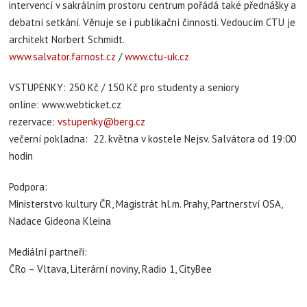
intervencí v sakrálním prostoru centrum pořádá také přednášky a
debatní setkání. Věnuje se i publikační činnosti. Vedoucím CTU je
architekt Norbert Schmidt.
www.salvator.farnost.cz
/
www.ctu-uk.cz
VSTUPENKY: 250 Kč / 150 Kč pro studenty a seniory
online: www.webticket.cz
rezervace:
vstupenky@berg.cz
večerní pokladna: 22. května v kostele Nejsv. Salvátora od 19:00
hodin
Podpora:
Ministerstvo kultury ČR, Magistrát hl.m. Prahy, Partnerství OSA,
Nadace Gideona Kleina
Mediální partneři:
ČRo – Vltava, Literární noviny, Radio 1, CityBee