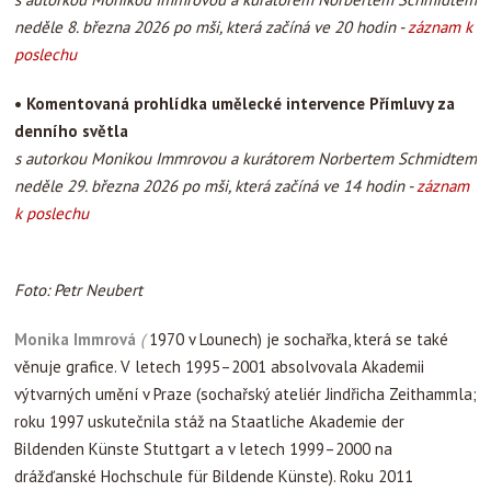
neděle 8. března 2026 po mši, která začíná ve 20 hodin -
záznam k
poslechu
•
Komentovaná prohlídka umělecké intervence Přímluvy za
denního světla
s autorkou Monikou Immrovou a kurátorem Norbertem Schmidtem
neděle 29. března 2026 po mši, která začíná ve 14 hodin -
záznam
k poslechu
Foto: Petr Neubert
Monika Immrová
(
1970 v Lounech) je sochařka, která se také
věnuje grafice. V letech 1995–2001 absolvovala Akademii
výtvarných umění v Praze (sochařský ateliér Jindřicha Zeithammla;
roku 1997 uskutečnila stáž na Staatliche Akade­mie der
Bildenden Künste Stuttgart a v letech 1999–2000 na
drážďanské Hochschule für Bilden­de Künste). Roku 2011