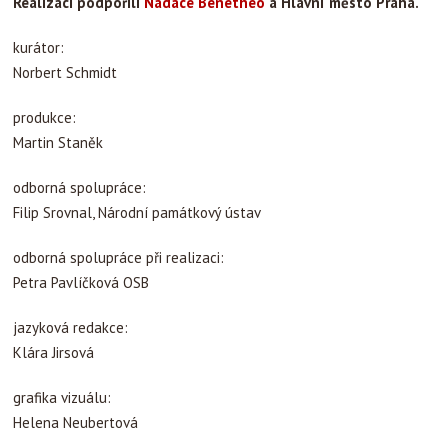
Realizaci podpořili
Nadace Benetheo
a
Hlavní město Praha.
kurátor:
Norbert Schmidt
produkce:
Martin Staněk
odborná spolupráce:
Filip Srovnal, Národní památkový ústav
odborná spolupráce při realizaci:
Petra Pavlíčková OSB
jazyková redakce:
Klára Jirsová
grafika vizuálu:
Helena Neubertová