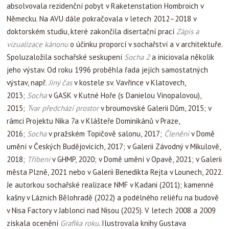
absolvovala rezidenční pobyt v Raketenstation Hombroich v
Německu. Na AVU dále pokračovala v letech 2012–2018 v
doktorském studiu, které zakončila disertační prací
Zápis a
vizualizace kánonu
o účinku proporcí v sochařství a v architektuře.
Spoluzaložila sochařské sesku­pení
Socha 2
a iniciovala několik
jeho výstav. Od roku 1996 proběhla řada jejích samostatných
výstav, např.
Jiný čas
v kostele sv. Vavřince v Klatovech,
2013;
Socha
v GASK v Kutné Hoře (s Danielou Vinopalovou),
2015;
Tvar předchází prostor
v broumovské Galerii Dům, 2015; v
rám­ci Projektu Nika 7a v Klášteře Dominikánů v Praze,
2016;
Socha
v pražském Topičově salonu, 2017;
Členění
v Domě
umění v Českých Budějovicích, 2017; v Galerii Závodný v Mikulově,
2018;
Tříbení
v GHMP, 2020; v Domě umění v Opavě, 2021; v Galerii
města Plzně, 2021 nebo v Galerii Benedikta Rejta v Lounech, 2022.
Je autorkou sochařské realizace NMF v Kadani (2011); kamenné
kašny v Lázních Bělohradě (2022) a podélného reliéfu na budově
v Nisa Factory v Jablonci nad Nisou (2025). V letech 2008 a 2009
získala ocenění
Grafika roku
. Ilustrova­la knihy Gustava