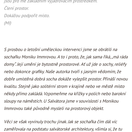
jsou pro mě základním vyjadřovacím prostředkem.
Člení prostor.
Dokážou podpořit místo.
(MI)
S prosbou o letošní uměleckou intervenci jsme se obrátili na
sochařku Moniku Immrovou. A to i proto, že, jak sama říká, „má ráda
domy“. Její umění je bytostně prostorové. Ať už jde o sochy, reliéfy
nebo dokonce grafiky. Naše autorka tvoří s jasným vědomím, že
dobře umístěná dobrá socha dokáže vylepšit prostor. Přináší novou
kvalitu. Stejně jako solitérní strom v krajině nebo ve městě místo
někdy přímo zakládá. Vzpomeňme na křížky v polích nebo barokní
sloupy na náměstích. U Salvátora jsme v souvislosti s Monikou
Immrovou také původně mysleli na prostorový objekt.
Věci se však vyvinuly trochu jinak. Jak se sochařka čím dál víc
zaměřovala na podstatu salvátorské architektury, všimla si, že tu