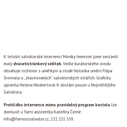
K letošní salvátorské intervenci Moniky Immrové jsme sestavili
malý
dvacetistránkový sešitek
. Vedle kurátorského úvodu
obsahuje rozhovor s umělkyní a studii historika umění Filipa
Srovnala o „zkasírovaných“ salvátorských oltářích. Graficky
upravila Helena Neubertová. K dostání pouze u Nejsvětějšího
Salvátora.
Prohlídku intervence mimo pravidelný program kostela
lze
domluvit u farní asistentky Kateřiny Černé:
info@farnostsalvator.cz
, 222 221 339.