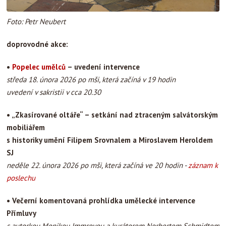
Foto: Petr Neubert
doprovodné akce:
•
Popelec umělců
– uvedení intervence
středa 18. února 2026 po mši, která začíná v 19 hodin
uvedení v sakristii v cca 20.30
• „Zkasírované oltáře“ – setkání nad ztraceným salvátorským
mobiliářem
s historiky umění Filipem Srovnalem a Miroslavem Heroldem
SJ
neděle 22. února 2026 po mši, která začíná ve 20 hodin -
záznam k
poslechu
•
Večerní komentovaná prohlídka umělecké intervence
Přímluvy
s autorkou Monikou Immrovou a kurátorem Norbertem Schmidtem