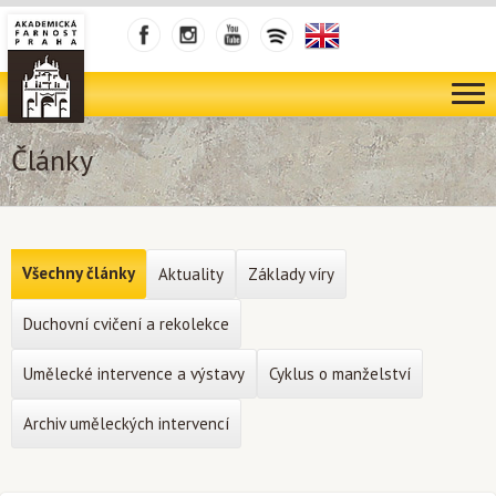
Články
Všechny články
Aktuality
Základy víry
Duchovní cvičení a rekolekce
Umělecké intervence a výstavy
Cyklus o manželství
Archiv uměleckých intervencí