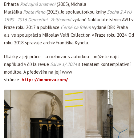
Erharta
Podvojná znamení
(2005), Michala
Maršálka
Pootevřeno
(2015). Je spoluautor­kou knihy
Socha 2 AVU
1990–2016 Demartini–Zeithamml
vydané Nakladatelstvím AVU v
Praze roku 2017 a publikace
Černé na Bílém
vydané DBK Praha
a.s. ve spolupráci s Miloslav Velfl Collection v Praze roku 2024. Od
roku 2018 spravuje archiv Františka Kyncla.
Ukázky z její práce – a rozhovor s autorkou – můžete najít
například v čísla revue
Salve 1/ 2024
s tématem kontemplativní
modlitba. A především na její www
stránce:
https://immrova.com/