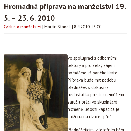
Hromadná příprava na manželství 19.
5. – 23. 6. 2010
Cyklus o manželství
|
Martin Stanek
|
8.4.2010 13:00
Ve spolupráci s odbornými
lektory a pro velký zájem
pořádáme již poněkolikáté.
Příprava bude mít podobu
přednášek s diskusí (z
nedostatku prostor nemůžeme
zaručit práci ve skupinách),
nicméně letošní kapacita je
snížena na dvacet párů.
Přednášejícími v letošním běhu