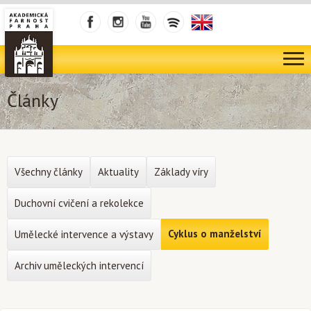
Články
Všechny články
Aktuality
Základy víry
Duchovní cvičení a rekolekce
Cyklus o manželství
Umělecké intervence a výstavy
Archiv uměleckých intervencí