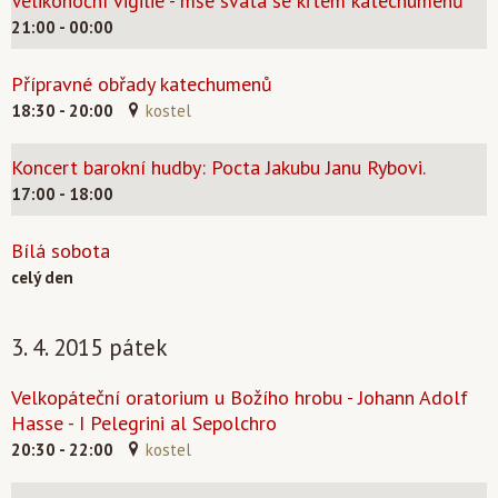
Velikonoční vigilie - mše svatá se křtem katechumenů
21:00 - 00:00
Přípravné obřady katechumenů
18:30 - 20:00
kostel
Koncert barokní hudby: Pocta Jakubu Janu Rybovi.
17:00 - 18:00
Bílá sobota
celý den
3. 4. 2015 pátek
Velkopáteční oratorium u Božího hrobu - Johann Adolf
Hasse - I Pelegrini al Sepolchro
20:30 - 22:00
kostel