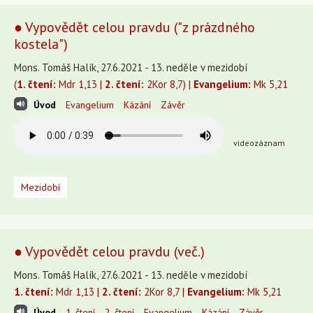
● Vypovědět celou pravdu ("z prázdného
kostela")
Mons. Tomáš Halík, 27.6.2021 - 13. neděle v mezidobí
(
1. čtení:
Mdr 1,13 |
2. čtení:
2Kor 8,7) |
Evangelium:
Mk 5,21
Úvod
Evangelium
Kázání
Závěr
videozáznam
Mezidobí
● Vypovědět celou pravdu (več.)
Mons. Tomáš Halík, 27.6.2021 - 13. neděle v mezidobí
1. čtení:
Mdr 1,13 |
2. čtení:
2Kor 8,7 |
Evangelium:
Mk 5,21
Úvod
1. čtení
2. čtení
Evangelium
Kázání
Závěr