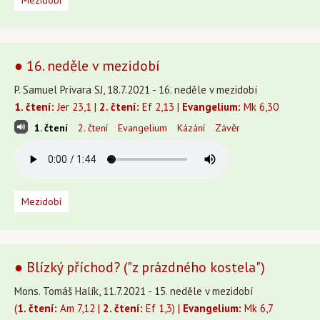
Mezidobí
● 16. neděle v mezidobí
P. Samuel Prívara SJ, 18.7.2021 - 16. neděle v mezidobí
1. čtení:
Jer 23,1 |
2. čtení:
Ef 2,13 |
Evangelium:
Mk 6,30
1. čtení
2. čtení
Evangelium
Kázání
Závěr
Mezidobí
● Blízký příchod? ("z prázdného kostela")
Mons. Tomáš Halík, 11.7.2021 - 15. neděle v mezidobí
(
1. čtení:
Am 7,12 |
2. čtení:
Ef 1,3) |
Evangelium:
Mk 6,7