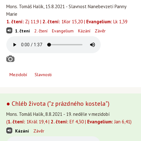
Mons. Tomáš Halík, 15.8.2021 - Slavnost Nanebevzetí Panny
Marie
1. čtení:
Zj 11,9 |
2. čtení:
1Kor 15,20 |
Evangelium:
Lk 1,39
1. čtení
2. čtení
Evangelium
Kázání
Závěr
Mezidobí
Slavnosti
● Chléb života ("z prázdného kostela")
Mons. Tomáš Halík, 8.8.2021 - 19. neděle v mezidobí
(
1. čtení:
1Král 19,4 |
2. čtení:
Ef 4,30 |
Evangelium:
Jan 6,41)
Kázání
Závěr