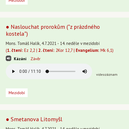
Mezidobí
● Naslouchat prorokům ("z prázdného
kostela")
Mons. Tomáš Halík, 4.7.2021 - 14. neděle v mezidobí
(
1. čtení:
Ez 2,2 |
2. čtení:
2Kor 12,7 |
Evangelium:
Mk 6,1)
Kázání
Závěr
videozáznam
Mezidobí
● Smetanova Litomyšl
Mons. Tomáš Halík, 4.7.2021 - 14. neděle v mezidobí