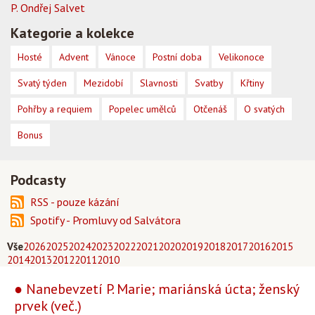
P. Ondřej Salvet
Kategorie a kolekce
Hosté
Advent
Vánoce
Postní doba
Velikonoce
Svatý týden
Mezidobí
Slavnosti
Svatby
Křtiny
Pohřby a requiem
Popelec umělců
Otčenáš
O svatých
Bonus
Podcasty
RSS - pouze kázání
Spotify - Promluvy od Salvátora
Vše
2026
2025
2024
2023
2022
2021
2020
2019
2018
2017
2016
2015
2014
2013
2012
2011
2010
● Nanebevzetí P. Marie; mariánská úcta; ženský
prvek (več.)