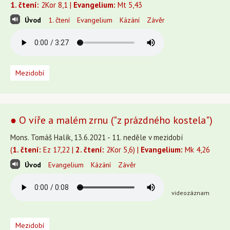
1. čtení:
2Kor 8,1 |
Evangelium:
Mt 5,43
Úvod
1. čtení
Evangelium
Kázání
Závěr
Mezidobí
● O víře a malém zrnu ("z prázdného kostela")
Mons. Tomáš Halík, 13.6.2021 - 11. neděle v mezidobí
(
1. čtení:
Ez 17,22 |
2. čtení:
2Kor 5,6) |
Evangelium:
Mk 4,26
Úvod
Evangelium
Kázání
Závěr
videozáznam
Mezidobí