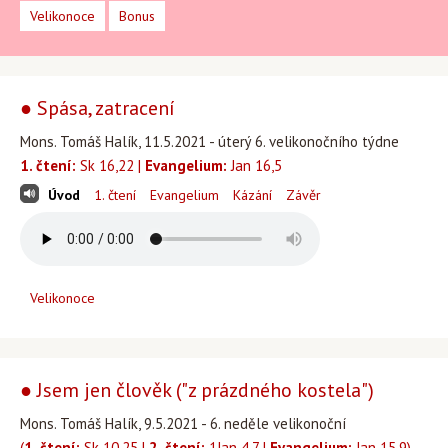
Velikonoce
Bonus
● Spása, zatracení
Mons. Tomáš Halík, 11.5.2021 - úterý 6. velikonočního týdne
1. čtení:
Sk 16,22 |
Evangelium:
Jan 16,5
Úvod
1. čtení
Evangelium
Kázání
Závěr
Velikonoce
● Jsem jen člověk ("z prázdného kostela")
Mons. Tomáš Halík, 9.5.2021 - 6. neděle velikonoční
(
1. čtení:
Sk 10,25 |
2. čtení:
1Jan 4,7 |
Evangelium:
Jan 15,9)