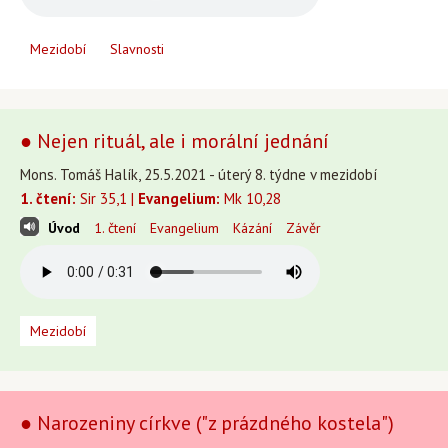
Mezidobí
Slavnosti
● Nejen rituál, ale i morální jednání
Mons. Tomáš Halík, 25.5.2021 - úterý 8. týdne v mezidobí
1. čtení:
Sir 35,1 |
Evangelium:
Mk 10,28
Úvod
1. čtení
Evangelium
Kázání
Závěr
Mezidobí
● Narozeniny církve ("z prázdného kostela")