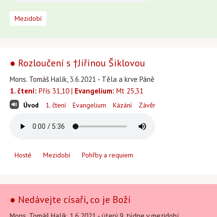
Mezidobí
● Rozloučení s †Jiřinou Šiklovou
Mons. Tomáš Halík, 3.6.2021 - Těla a krve Páně
1. čtení:
Přís 31,10 |
Evangelium:
Mt 25,31
Úvod
1. čtení
Evangelium
Kázání
Závěr
Hosté
Mezidobí
Pohřby a requiem
● Nedávejte císaři, co je Boží
Mons. Tomáš Halík, 1.6.2021 - úterý 9. týdne v mezidobí