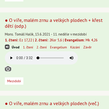
● O víře, malém zrnu a velkých plodech + křest
dětí (odp.)
Mons. Tomáš Halík, 13.6.2021 - 11. neděle v mezidobí
1. čtení:
Ez 17,22 |
2. čtení:
2Kor 5,6 |
Evangelium:
Mk 4,26
Úvod
1. čtení
2. čtení
Evangelium
Kázání
Závěr
Mezidobí
● O víře, malém zrnu a velkých plodech (več.)