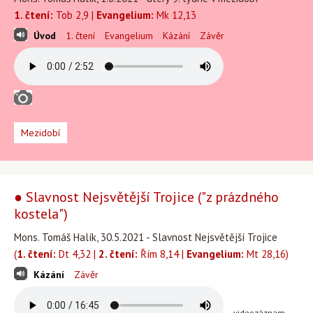
1. čtení:
Tob 2,9 |
Evangelium:
Mk 12,13
Úvod
1. čtení
Evangelium
Kázání
Závěr
Mezidobí
● Slavnost Nejsvětější Trojice ("z prázdného
kostela")
Mons. Tomáš Halík, 30.5.2021 - Slavnost Nejsvětější Trojice
(
1. čtení:
Dt 4,32 |
2. čtení:
Řím 8,14 |
Evangelium:
Mt 28,16)
Kázání
Závěr
videozáznam