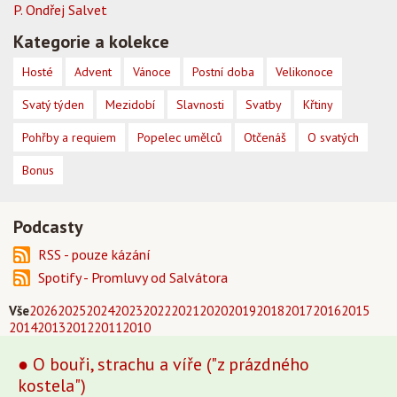
P. Ondřej Salvet
Kategorie a kolekce
Hosté
Advent
Vánoce
Postní doba
Velikonoce
Svatý týden
Mezidobí
Slavnosti
Svatby
Křtiny
Pohřby a requiem
Popelec umělců
Otčenáš
O svatých
Bonus
Podcasty
RSS - pouze kázání
Spotify - Promluvy od Salvátora
Vše
2026
2025
2024
2023
2022
2021
2020
2019
2018
2017
2016
2015
2014
2013
2012
2011
2010
● O bouři, strachu a víře ("z prázdného
kostela")