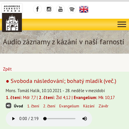
Audio záznamy z kázání v naší farnosti
Zpět
● Svoboda následování; bohatý mladík (več.)
Mons. Tomáš Halík, 10.10.2021 - 28. neděle v mezidobí
1. čtení:
Mdr 7,7 |
2. čtení:
Žid 4,12 |
Evangelium:
Mk 10,17
Úvod
1. čtení
2. čtení
Evangelium
Kázání
Závěr