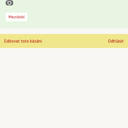
Mezidobí
Editovat toto kázání
Odhlásit