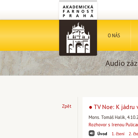
O NÁS
Audio záz
● TV Noe: K jádru 
Zpět
Mons. Tomáš Halík, 4.10.
Rozhovor s Irenou Pulic
Úvod
1. čtení
2. čt