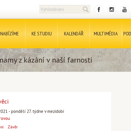
NABÍZÍME
KE STUDIU
KALENDÁŘ
MULTIMÉDIA
POD
namy z kázání v naší farnosti
věci
2021 - pondělí 27. týdne v mezidobí
arovou
ení
Závěr