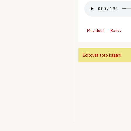
Mezidobí
Bonus
Editovat toto kázání