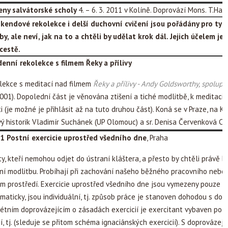
leny salvátorské scholy
4. – 6. 3. 2011 v Kolíně. Doprovází Mons. T.Halí
kendové rekolekce i delší duchovní cvičení jsou pořádány pro ty z 
y, ale neví, jak na to a chtěli by udělat krok dál. Jejich účelem j
cestě.
enní rekolekce s filmem Řeky a přílivy
lekce s meditací nad filmem
Řeky a přílivy - Andy Goldsworthy, spolup
001). Dopolední část je věnována ztišení a tiché modlitbě, k meditac
i (je možné je přihlásit až na tuto druhou část). Koná se v Praze, na K
vý historik Vladimír Suchánek (UP Olomouc) a sr. Denisa Červenková CS
011 Postní exercicie uprostřed všedního dne
, Praha
ty, kteří nemohou odjet do ústraní kláštera, a přesto by chtěli právě
ní modlitbu. Probíhají při zachování našeho běžného pracovního nebo 
m prostředí. Exercicie uprostřed všedního dne jsou vymezeny pouze ča
tematicky, jsou individuální, tj. způsob práce je stanoven dohodou s dop
étním doprovázejícím o zásadách exercicií je exercitant vybaven podn
í, tj. (sleduje se přitom schéma ignaciánských exercicií). S doprovázejí