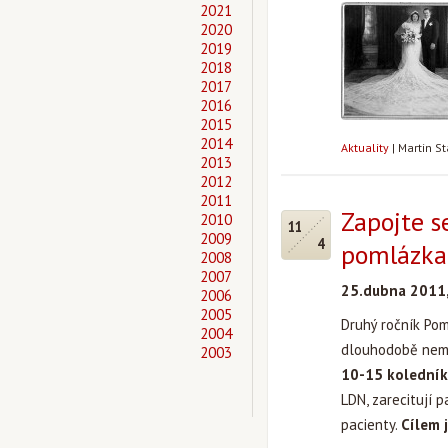
2021
2020
2019
2018
2017
2016
2015
2014
Aktuality
|
Martin S
2013
2012
2011
Zapojte s
2010
11
2009
4
pomlázka
2008
2007
25.dubna 2011,
2006
2005
Druhý ročník Pom
2004
dlouhodobě nem
2003
10-15 koledník
LDN, zarecitují 
pacienty.
Cílem j