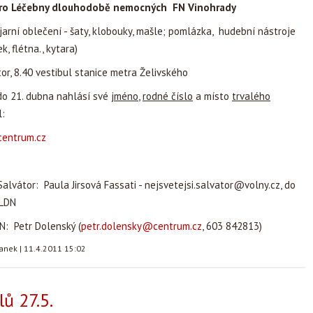
atro Léčebny dlouhodobě nemocných FN Vinohrady
í jarní oblečení - šaty, klobouky, mašle; pomlázka, hudební nástroje
k, flétna., kytara)
or, 8.40 vestibul stanice metra Želivského
do 21. dubna nahlásí své
jméno
,
rodné číslo
a místo
trvalého
:
centrum.cz
Salvátor: Paula Jirsová Fassati -
nejsvetejsi.salvator@volny.cz
, do
 LDN
N: Petr Dolenský (
petr.dolensky@centrum.cz
, 603 842813)
tanek
|
11.4.2011 15:02
ů 27.5.