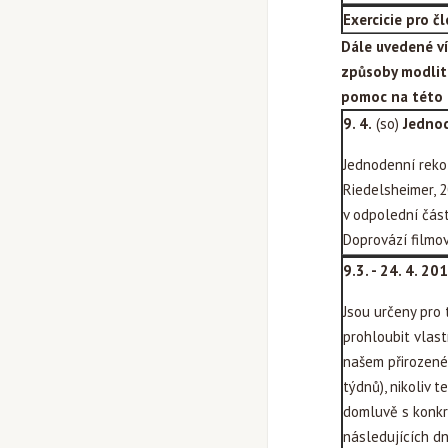
Exercicie pro č
Dále uvedené ví
způsoby modlitb
pomoc na této 
9. 4.
(so)
Jednod
Jednodenní reko
Riedelsheimer, 2
v odpolední část
Doprovází filmo
9.3. - 24. 4. 2
Jsou určeny pro 
prohloubit vlast
našem přirozené
týdnů), nikoliv 
domluvě s konkr
následujících dn