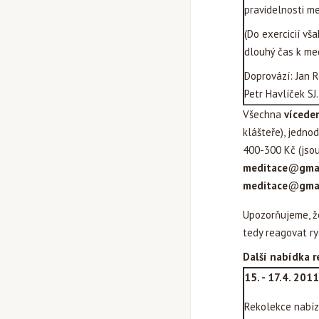
pravidelnosti me
(Do exercicií v
dlouhý čas k med
Doprovází: Jan R
Petr Havlíček SJ.
Všechna
vícede
klášteře), jedno
400-300 Kč (jsou
meditace
@
gma
meditace
@
gma
Upozorňujeme, že
tedy reagovat ry
Další nabídka r
15. - 17.4. 20
Rekolekce nabízí