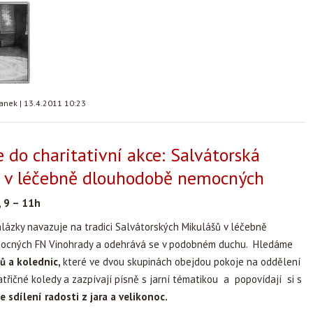
tanek
|
13.4.2011 10:23
e do charitativní akce: Salvátorská
 v léčebně dlouhodobě nemocných
 9 – 11h
lázky navazuje na tradici Salvátorských Mikulášů v léčebně
ocných FN Vinohrady a odehrává se v podobném duchu. Hledáme
ů a kolednic,
které ve dvou skupinách obejdou pokoje na oddělení
patřičné koledy a zazpívají písně s jarní tématikou a popovídají si s
e sdílení radosti z jara a velikonoc.