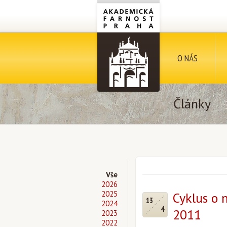
O NÁS
Články
Vše
2026
2025
Cyklus o m
13
2024
4
2011
2023
2022