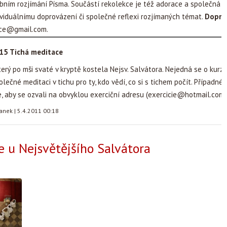
bním rozjímání Písma. Součástí rekolekce je též adorace a společná m
dividuálnímu doprovázení či společné reflexi rozjímaných témat.
Doprov
kce@gmail.com
.
.15 Tichá meditace
terý po mši svaté v kryptě kostela Nejsv. Salvátora. Nejedná se o kurz 
olečné meditaci v tichu pro ty, kdo vědí, co si s tichem počít. Případn
, aby se ozvali na obvyklou exerciční adresu (
exercicie@hotmail.com
)
tanek
|
5.4.2011 00:18
e u Nejsvětějšího Salvátora