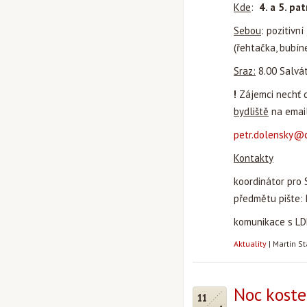
Kde
:
4. a 5. p
Sebou
: pozitivn
(řehtačka, bubíne
Sraz:
8.00 Salvát
!
Zájemci nechť 
bydliště
na email
petr.dolensky@
Kontakty
koordinátor pro 
předmětu pište:
komunikace s LD
Aktuality
|
Martin S
Noc kostel
11