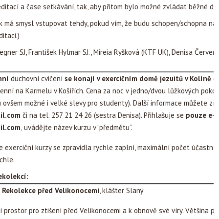
ditací a čase setkávání, tak, aby přitom bylo možné zvládat běžné den
šak má smysl vstupovat tehdy, pokud vím, že budu schopen/schopna naj
itaci.)
egner SJ, František Hylmar SJ., Mireia Ryšková (KTF UK), Denisa Červen
nní
duchovní cvičení
se konají v exercičním domě jezuitů v Kolíně
(b
denní na Karmelu v Košířích. Cena za noc v jedno/dvou lůžkových pokoj
 ovšem možné i velké slevy pro studenty). Další informace můžete zí
il.com
či na tel. 257 21 24 26 (sestra Denisa). Přihlašuje se
pouze e-
il.com
,
uvádějte název kurzu v “předmětu”.
 exerciční kurzy se zpravidla rychle zaplní, maximální počet účastník
chle.
ekolekcí:
11 Rekolekce před Velikonocemi
, klášter Slaný
 prostor pro ztišení před Velikonocemi a k obnově své víry. Většina p