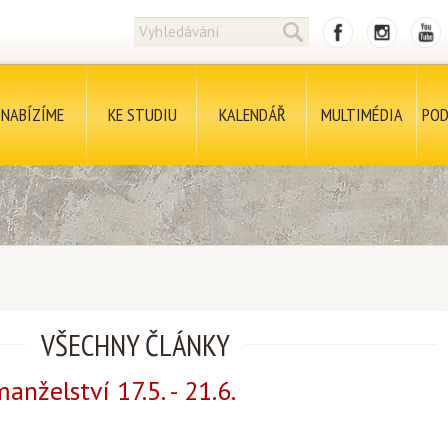
NABÍZÍME
KE STUDIU
KALENDÁŘ
MULTIMÉDIA
POD
VŠECHNY ČLÁNKY
anželství 17.5. - 21.6.