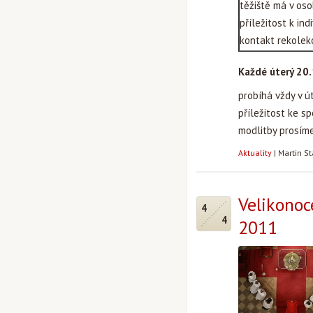
těžiště má v oso
příležitost k in
kontakt
rekole
Každé úterý 20
probíhá vždy v ú
příležitost ke sp
modlitby prosíme
Aktuality
|
Martin S
Velikonoc
4
4
2011