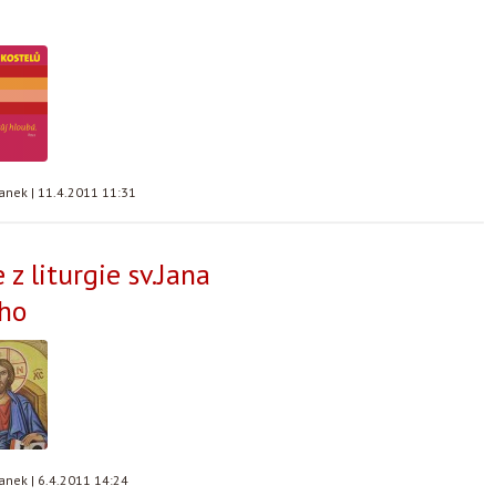
tanek
|
11.4.2011 11:31
 z liturgie sv.Jana
ého
tanek
|
6.4.2011 14:24