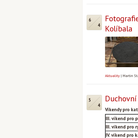
Fotografie
6
4
Kolíbala
Aktuality
|
Martin S
Duchovní 
5
4
Víkendy pro ka
III.
víkend pro 
III. víkend pro
IV.
víkend pro 