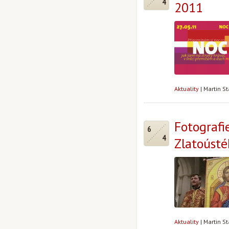
4
2011
Aktuality
|
Martin S
Fotografie
6
4
Zlatoúst
Aktuality
|
Martin S