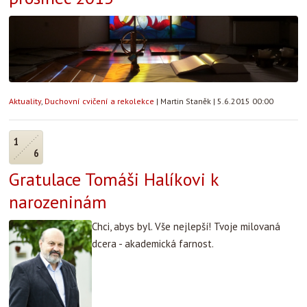
Aktuality
,
Duchovní cvičení a rekolekce
|
Martin Staněk
|
5.6.2015 00:00
1
6
Gratulace Tomáši Halíkovi k
narozeninám
Chci, abys byl. Vše nejlepší! Tvoje milovaná
dcera - akademická farnost.