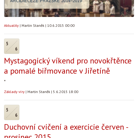
Aktuality
|
Martin Staněk
|
10.6.2015 00:00
5
6
Mystagogický víkend pro novokřtěnce
a pomalé biřmovance v Jiřetíně
*
Základy víry
|
Martin Staněk
|
5.6.2015 18:00
5
6
Duchovní cvičení a exercicie červen -
prosinec 2015