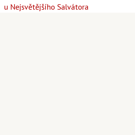
u Nejsvětějšího Salvátora
Aktuality
,
Umělecké intervence a výstavy
,
Archiv uměleckých intervencí
|
Martin Staněk
|
29.5.2015 20:00
29
5
Salvatore 121 červen est arrivé!
.