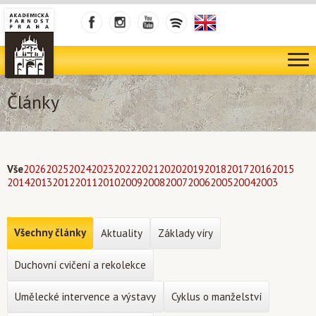
Články
Vše
2026
2025
2024
2023
2022
2021
2020
2019
2018
2017
2016
2015
2014
2013
2012
2011
2010
2009
2008
2007
2006
2005
2004
2003
Všechny články
Aktuality
Základy víry
Duchovní cvičení a rekolekce
Umělecké intervence a výstavy
Cyklus o manželství