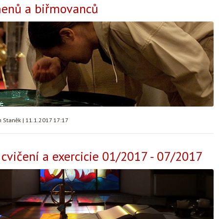
enů a biřmovanců
n Staněk
|
11.1.2017 17:17
cvičení a exercicie 01/2017 - 07/2017