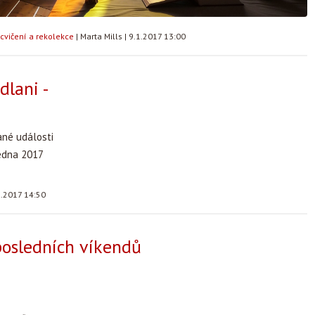
cvičení a rekolekce
|
Marta Mills
|
9.1.2017 13:00
dlani -
ané události
ledna 2017
1.2017 14:50
osledních víkendů