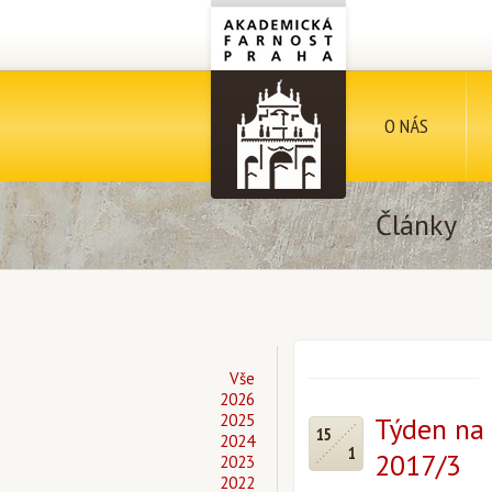
O NÁS
Články
Vše
2026
2025
Týden na 
15
2024
1
2017/3
2023
2022