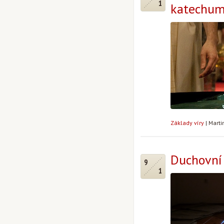
1
katechum
Základy víry
|
Marti
Duchovní 
9
1