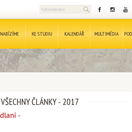
NABÍZÍME
KE STUDIU
KALENDÁŘ
MULTIMÉDIA
POD
VŠECHNY ČLÁNKY
-
2017
dlani -