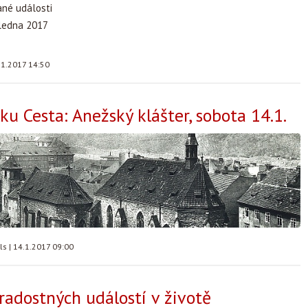
ané události
 ledna 2017
.1.2017 14:50
ku Cesta: Anežský klášter, sobota 14.1.
lls
|
14.1.2017 09:00
radostných událostí v životě