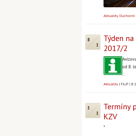
Aktuality
,
Duchovní 
Týden na 
8
1
2017/2
Avizov
od 8. 
.
Aktuality
|
FiLiP
|
8.
Termíny p
3
1
KZV
*