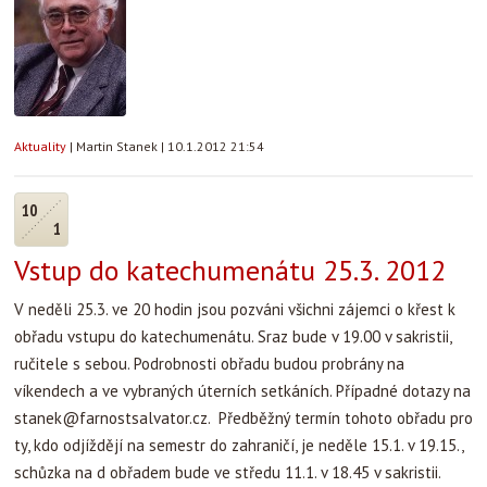
Aktuality
|
Martin Stanek
|
10.1.2012 21:54
10
1
Vstup do katechumenátu 25.3. 2012
V neděli 25.3. ve 20 hodin jsou pozváni všichni zájemci o křest k
obřadu vstupu do katechumenátu. Sraz bude v 19.00 v sakristii,
ručitele s sebou. Podrobnosti obřadu budou probrány na
víkendech a ve vybraných úterních setkáních. Případné dotazy na
stanek@farnostsalvator.cz
. Předběžný termín tohoto obřadu pro
ty, kdo odjíždějí na semestr do zahraničí, je neděle 15.1. v 19.15.,
schůzka na d obřadem bude ve středu 11.1. v 18.45 v sakristii.