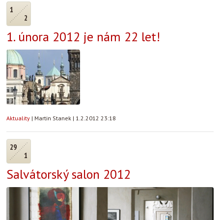
1
2
1. února 2012 je nám 22 let!
Aktuality
|
Martin Stanek
|
1.2.2012 23:18
29
1
Salvátorský salon 2012