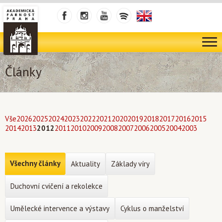
Články
Vše
2026
2025
2024
2023
2022
2021
2020
2019
2018
2017
2016
2015
2014
2013
2012
2011
2010
2009
2008
2007
2006
2005
2004
2003
Všechny články
Aktuality
Základy víry
Duchovní cvičení a rekolekce
Umělecké intervence a výstavy
Cyklus o manželství