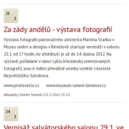
25
1
Za zády andělů - výstava fotografií
Výstava fotografií pastoračního asistenta Martina Staňka v
Muzeu umění a designu v Benešově startuje vernisáží v sobotu
25.1. od 17 hodin, ke shlédnutí je až do 14. dubna 2012. Na
výstavě, pořádané v rámci cyklu křesťansky orientovaných
fotografů, jsou k vidění převážně snímky vzniklé v kostele
Nejsvětějšího Salvátora.
www.protisvetlo.cz www.muzeum-umeni-benesov.cz
Aktuality
|
Martin Stanek
|
25.1.2012 15:13
24
1
Vernisáž salvátorského salonu 29.1. ve