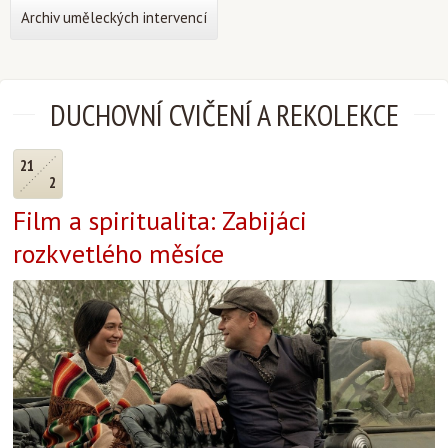
Archiv uměleckých intervencí
DUCHOVNÍ CVIČENÍ A REKOLEKCE
21
2
Film a spiritualita: Zabijáci
rozkvetlého měsíce