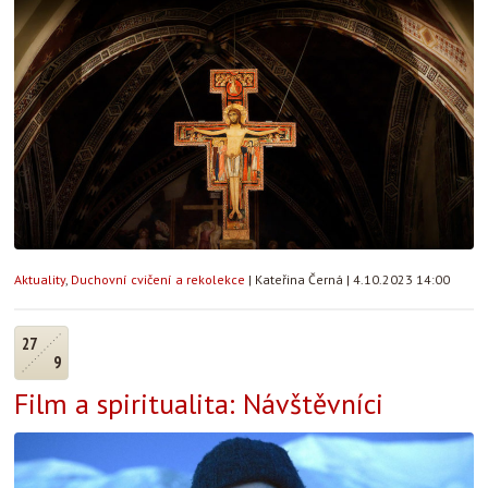
Aktuality
,
Duchovní cvičení a rekolekce
|
Kateřina Černá
|
4.10.2023 14:00
27
9
Film a spiritualita: Návštěvníci