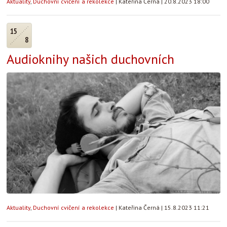
Aktuality
,
Duchovní cvičení a rekolekce
|
Kateřina Černá
|
20.8.2023 18:00
15
8
Audioknihy našich duchovních
Aktuality
,
Duchovní cvičení a rekolekce
|
Kateřina Černá
|
15.8.2023 11:21