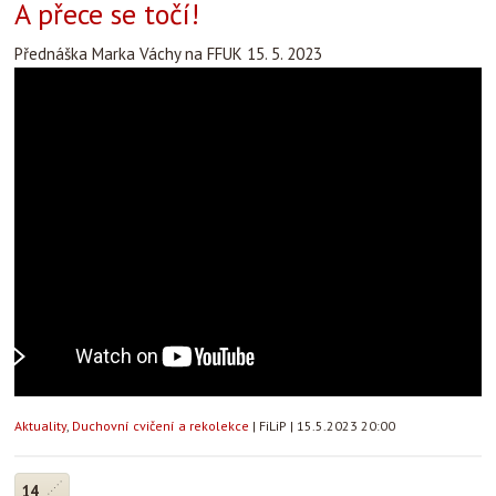
A přece se točí!
Přednáška Marka Váchy na FFUK 15. 5. 2023
Aktuality
,
Duchovní cvičení a rekolekce
|
FiLiP
|
15.5.2023 20:00
14