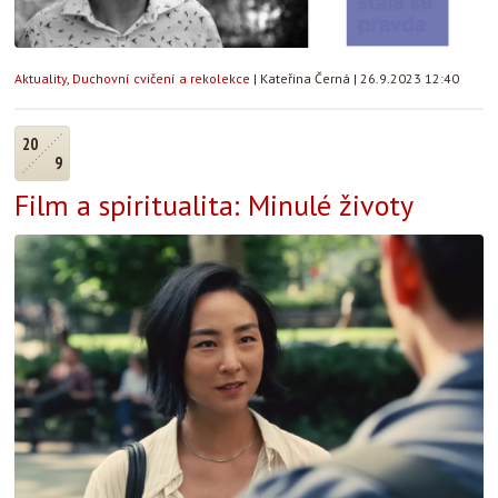
Aktuality
,
Duchovní cvičení a rekolekce
|
Kateřina Černá
|
26.9.2023 12:40
20
9
Film a spiritualita: Minulé životy