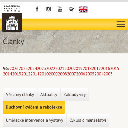
Články
Vše
2026
2025
2024
2023
2022
2021
2020
2019
2018
2017
2016
2015
2014
2013
2012
2011
2010
2009
2008
2007
2006
2005
2004
2003
Všechny články
Aktuality
Základy víry
Duchovní cvičení a rekolekce
Umělecké intervence a výstavy
Cyklus o manželství