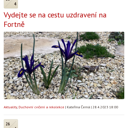
4
Vydejte se na cestu uzdravení na
Fortně
Aktuality
,
Duchovní cvičení a rekolekce
|
Kateřina Černá
|
28.4.2023 18:00
26