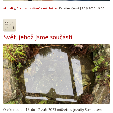
Aktuality
,
Duchovní cvičení a rekolekce
|
Kateřina Černá
|
20.9.2023 19:00
15
9
Svět, jehož jsme součástí
O víkendu od 15. do 17. září 2023 můžete s jezuity Samuelem