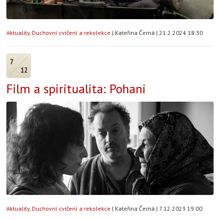
Aktuality
,
Duchovní cvičení a rekolekce
|
Kateřina Černá
|
21.2.2024 18:30
7
12
Film a spiritualita: Pohani
Aktuality
,
Duchovní cvičení a rekolekce
|
Kateřina Černá
|
7.12.2023 19:00