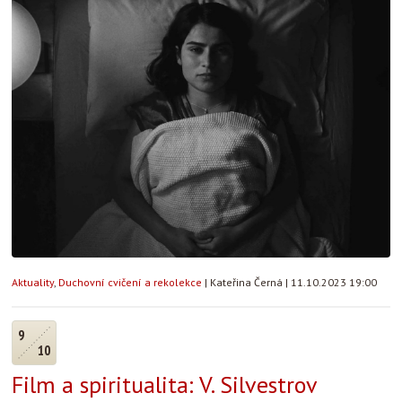
Aktuality
,
Duchovní cvičení a rekolekce
|
Kateřina Černá
|
11.10.2023 19:00
9
10
Film a spiritualita: V. Silvestrov