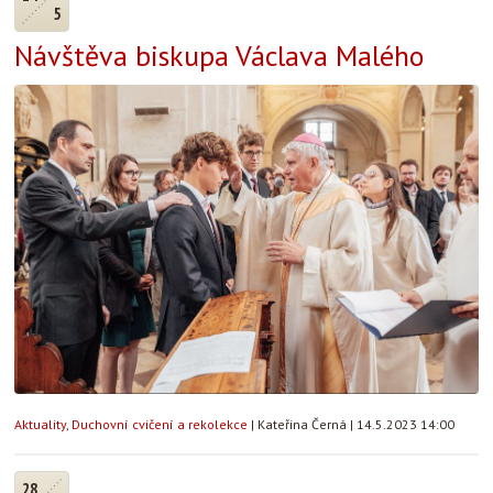
5
Návštěva biskupa Václava Malého
Aktuality
,
Duchovní cvičení a rekolekce
|
Kateřina Černá
|
14.5.2023 14:00
28