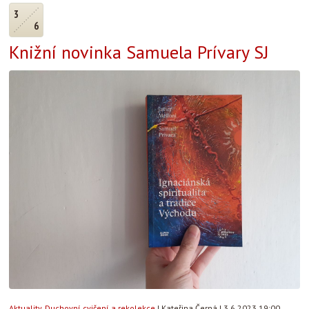
3
6
Knižní novinka Samuela Prívary SJ
Aktuality
,
Duchovní cvičení a rekolekce
|
Kateřina Černá
|
3.6.2023 19:00