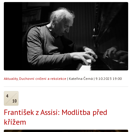
Aktuality
,
Duchovní cvičení a rekolekce
|
Kateřina Černá
|
9.10.2023 19:00
4
10
František z Assisi: Modlitba před
křížem