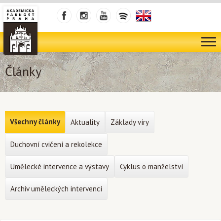
Články
Všechny články
Aktuality
Základy víry
Duchovní cvičení a rekolekce
Umělecké intervence a výstavy
Cyklus o manželství
Archiv uměleckých intervencí