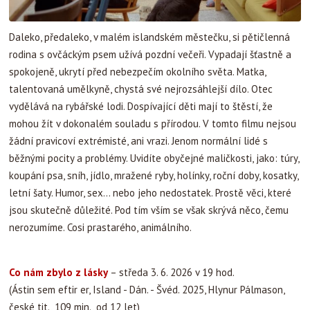
Daleko, předaleko, v malém islandském městečku, si pětičlenná
rodina s ovčáckým psem užívá pozdní večeři. Vypadají šťastně a
spokojeně, ukrytí před nebezpečím okolního světa. Matka,
talentovaná umělkyně, chystá své nejrozsáhlejší dílo. Otec
vydělává na rybářské lodi. Dospívající děti mají to štěstí, že
mohou žít v dokonalém souladu s přírodou. V tomto filmu nejsou
žádní pravicoví extrémisté, ani vrazi. Jenom normální lidé s
běžnými pocity a problémy. Uvidíte obyčejné maličkosti, jako: túry,
koupání psa, sníh, jídlo, mražené ryby, holínky, roční doby, kosatky,
letní šaty. Humor, sex... nebo jeho nedostatek. Prostě věci, které
jsou skutečně důležité. Pod tím vším se však skrývá něco, čemu
nerozumíme. Cosi prastarého, animálního.
Co nám zbylo z lásky
– středa 3. 6. 2026 v 19 hod.
(Ástin sem eftir er, Island - Dán. - Švéd. 2025, Hlynur Pálmason,
české tit., 109 min., od 12 let)