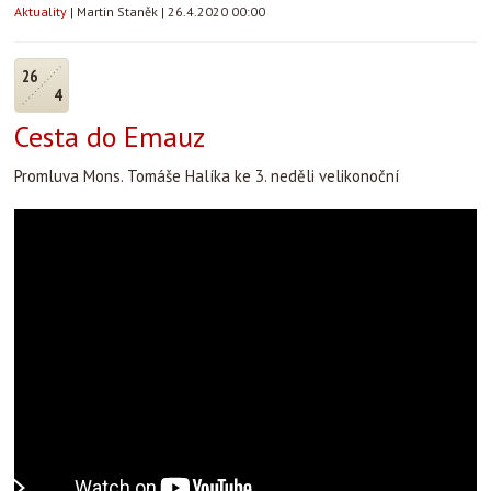
Aktuality
|
Martin Staněk
|
26.4.2020 00:00
26
4
Cesta do Emauz
Promluva Mons. Tomáše Halíka ke 3. neděli velikonoční