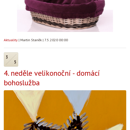
Aktuality
|
Martin Staněk
|
7.5.2020 00:00
3
5
4. neděle velikonoční - domácí
bohoslužba