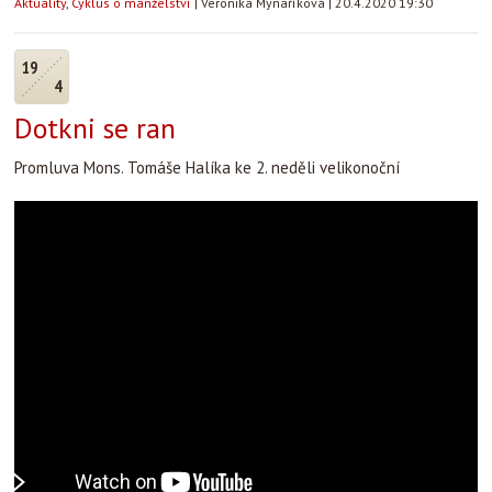
Aktuality
,
Cyklus o manželství
|
Veronika Mynaříková
|
20.4.2020 19:30
19
4
Dotkni se ran
Promluva Mons. Tomáše Halíka ke 2. neděli velikonoční