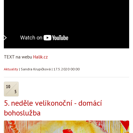
TEXT na webu
Halik.cz
Aktuality
|
Sandra Krupičková
|
17.5.2020 00:00
10
5
5. neděle velikonoční - domácí
bohoslužba