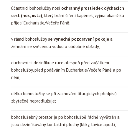
účastníci bohoslužby nosí
ochranný prostředek dýchacích
cest (nos, ústa)
, který brání šíření kapének, vyjma okamžiku
přijetí Eucharistie/Večeře Páně;
v rámci bohoslužby
se vynechá pozdravení pokoje
a
žehnání se svěcenou vodou a obdobné obřady;
duchovní si dezinfikuje ruce alespoň před začátkem
bohoslužby, před podáváním Eucharistie/Večeře Páně a po
něm;
délka bohoslužby se při zachování liturgických předpisů
zbytečně neprodlužuje;
bohoslužebný prostor je po bohoslužbě řádně vyvětrán a
jsou dezinfikovány kontaktní plochy (kliky, lavice apod.);