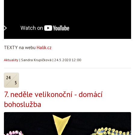
TEXTY na webu
Halik.cz
Aktuality
|
Sandra Krupičková
|
24.5.2020 12:00
24
5
7. neděle velikonoční - domácí
bohoslužba