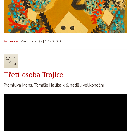
Aktuality
|
Martin Staněk
|
17.5.2020 00:00
17
5
Třetí osoba Trojice
Promluva Mons. Tomáše Halíka k 6. neděli velikonoční