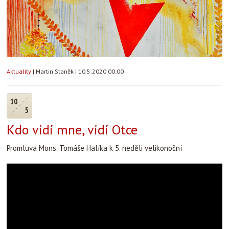
Aktuality
|
Martin Staněk
|
10.5.2020 00:00
10
5
Kdo vidí mne, vidí Otce
Promluva Mons. Tomáše Halíka k 5. neděli velikonoční