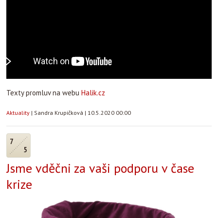
Texty promluv na webu
Halik.cz
Aktuality
|
Sandra Krupičková
|
10.5.2020 00:00
7
5
Jsme vděčni za vaši podporu v čase
krize