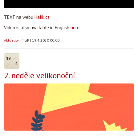
TEXT na webu
Halik.cz
Video is also available in English
here
.
Aktuality
|
FiLiP
|
19.4.2020 00:00
19
4
2. neděle velikonoční