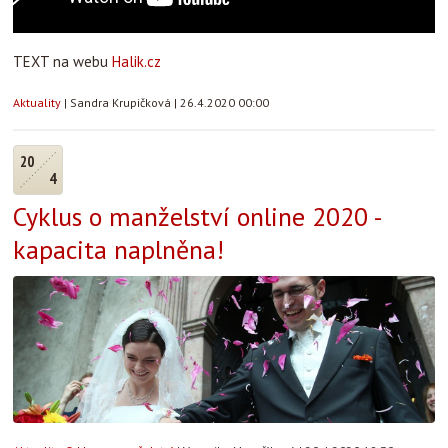
TEXT na webu
Halik.cz
Aktuality
|
Sandra Krupičková
|
26.4.2020 00:00
20
4
Cyklus o manželství online 2020 -
kapacita naplněna!