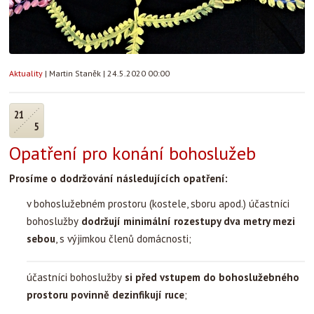
Aktuality
|
Martin Staněk
|
24.5.2020 00:00
21
5
Opatření pro konání bohoslužeb
Prosíme o dodržování následujících opatření:
v bohoslužebném prostoru (kostele, sboru apod.) účastníci
bohoslužby
dodržují minimální rozestupy dva metry mezi
sebou
, s výjimkou členů domácnosti;
účastníci bohoslužby
si před vstupem do bohoslužebného
prostoru povinně dezinfikují ruce
;