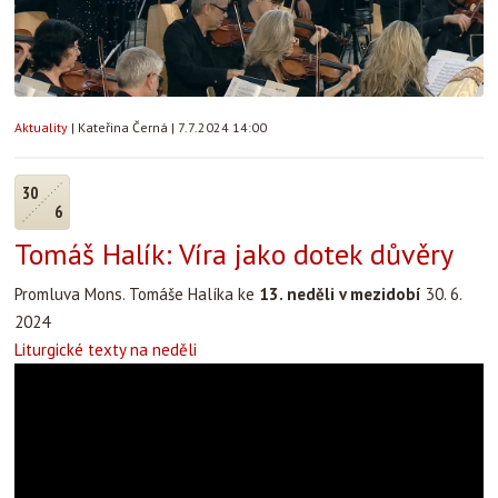
Aktuality
|
Kateřina Černá
|
7.7.2024 14:00
30
6
Tomáš Halík: Víra jako dotek důvěry
Promluva Mons. Tomáše Halíka ke
13. neděli v mezidobí
30. 6.
2024
Liturgické texty na neděli