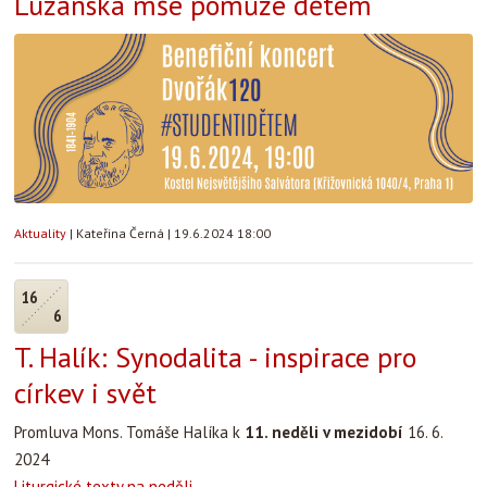
Lužanská mše pomůže dětem
Aktuality
|
Kateřina Černá
|
19.6.2024 18:00
16
6
T. Halík: Synodalita - inspirace pro
církev i svět
Promluva Mons. Tomáše Halíka k
11. neděli v mezidobí
16. 6.
2024
Liturgické texty na neděli