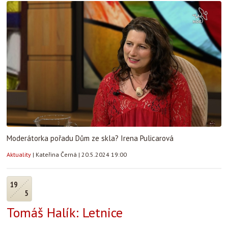
Moderátorka pořadu Dům ze skla? Irena Pulicarová
Aktuality
|
Kateřina Černá
|
20.5.2024 19:00
19
5
Tomáš Halík: Letnice