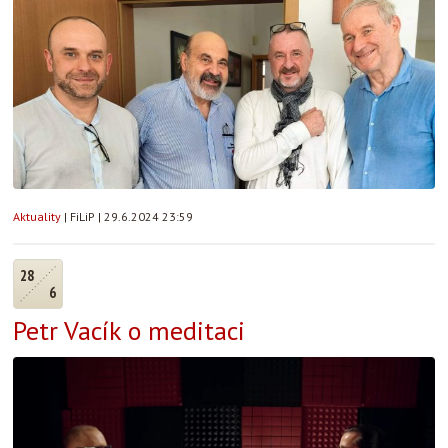
Aktuality
|
FiLiP
|
29.6.2024 23:59
28
6
Petr Vacík o meditaci