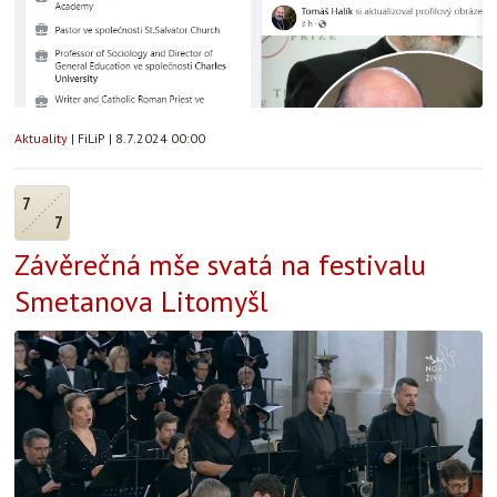
Aktuality
|
FiLiP
|
8.7.2024 00:00
7
7
Závěrečná mše svatá na festivalu
Smetanova Litomyšl