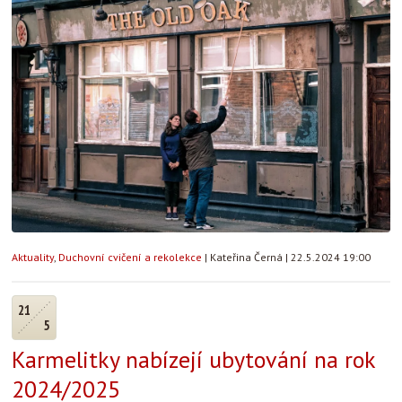
Aktuality
,
Duchovní cvičení a rekolekce
|
Kateřina Černá
|
22.5.2024 19:00
21
5
Karmelitky nabízejí ubytování na rok
2024/2025