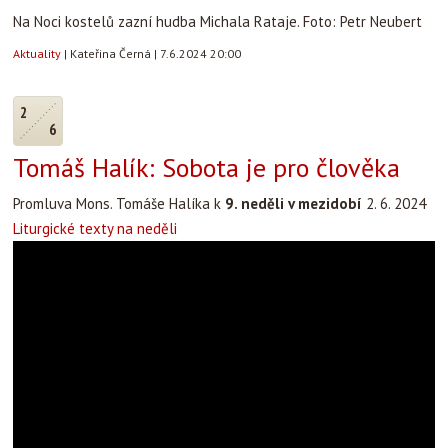
Na Noci kostelů zazní hudba Michala Rataje. Foto: Petr Neubert
Aktuality
|
Kateřina Černá
|
7.6.2024 20:00
2
6
Tomáš Halík: Sobota je pro člověka
Promluva Mons. Tomáše Halíka k
9. neděli v mezidobí
2. 6. 2024
Liturgické texty na neděli