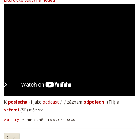
K
poslechu
- i jako
podcast
/ / záznam
odpolední
(TH) a
večerní
(SP) mše sv.
Aktuality
|
Martin Staněk
|
16.6.2024 00:00
9