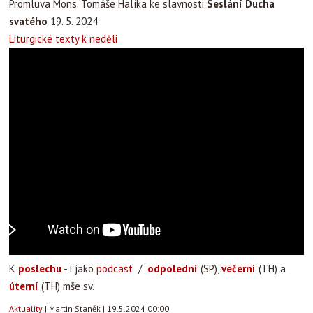
Promluva Mons. Tomáše Halíka ke slavnosti
Seslání Ducha
svatého
19. 5. 2024
Liturgické texty k neděli
K
poslechu
- i jako
podcast
/
odpolední
(SP),
večerní
(TH) a
úterní
(TH) mše sv.
Aktuality
|
Martin Staněk
|
19.5.2024 00:00