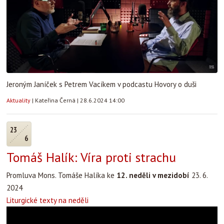
Jeroným Janíček s Petrem Vacíkem v podcastu Hovory o duši
Aktuality
|
Kateřina Černá
|
28.6.2024 14:00
23
6
Tomáš Halík: Víra proti strachu
Promluva Mons. Tomáše Halíka ke
12. neděli v mezidobí
23. 6.
2024
Liturgické texty na neděli