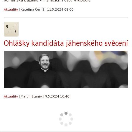
Aktuality
|
Kateřina Černá
|
11.5.2024 08:00
9
5
Ohlášky kandidáta jáhenského svěcení
Aktuality
|
Martin Staněk
|
9.5.2024 10:40