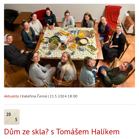
Aktuality
|
Kateřina Černá
|
21.5.2024 18:00
20
5
Dům ze skla? s Tomášem Halíkem