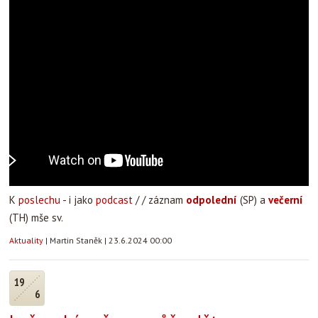
K
poslechu
- i jako
podcast
/ / záznam
odpolední
(SP) a
večerní
(TH) mše sv.
Aktuality
|
Martin Staněk
|
23.6.2024 00:00
19
6