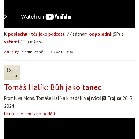
K
poslechu
-
též jako podcast
/ / záznam
odpolední
(SP) a
večerní
(TH) mše sv.
Aktuality
|
Martin Staněk
|
2.6.2024 00:00
26
5
Tomáš Halík: Bůh jako tanec
Promluva Mons. Tomáše Halíka k neděli
Nejsvětější Trojice
26. 5.
2024
Liturgické texty na neděli