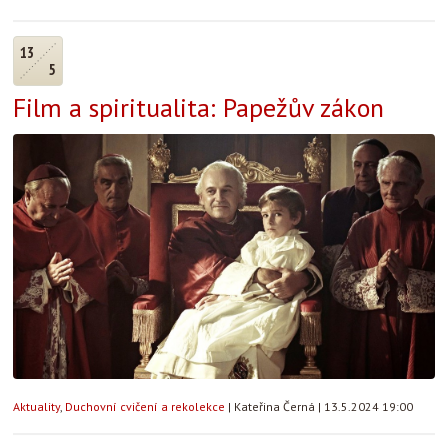
13
5
Film a spiritualita: Papežův zákon
Aktuality
,
Duchovní cvičení a rekolekce
|
Kateřina Černá
|
13.5.2024 19:00