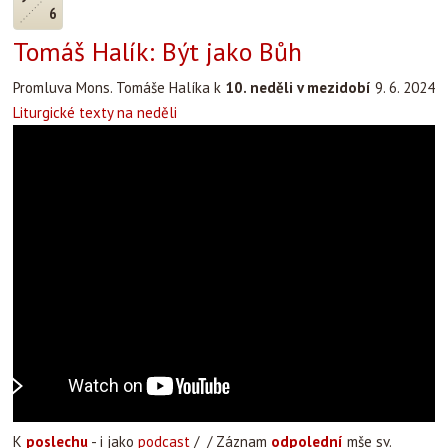
6
Tomáš Halík: Být jako Bůh
Promluva Mons. Tomáše Halíka k
10. neděli v mezidobí
9. 6. 2024
Liturgické texty na neděli
K
poslechu
- i jako
podcast
/ / Záznam
odpolední
mše sv.