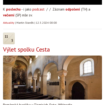
K
poslechu
- i jako
podcast
/ / Záznam
odpolení
(TH) a
večerní
(SP) mše sv.
Aktuality
|
Martin Staněk
|
12.5.2024 00:00
11
5
Výlet spolku Cesta
Románská bazilika v Tismicích. Foto: Wikipedie