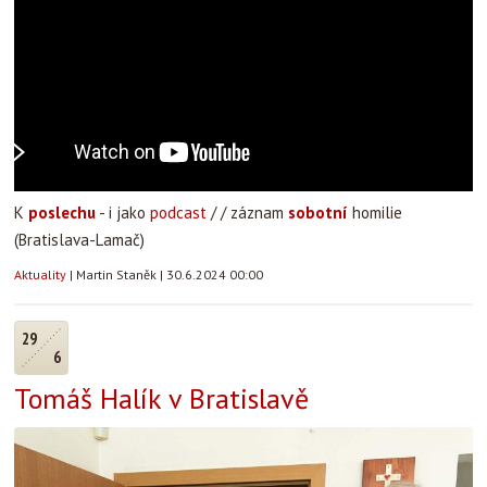
K
poslechu
- i jako
podcast
/ / záznam
sobotní
homilie
(Bratislava-Lamač)
Aktuality
|
Martin Staněk
|
30.6.2024 00:00
29
6
Tomáš Halík v Bratislavě