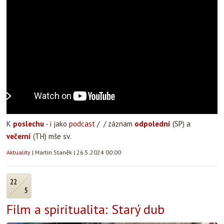
K
poslechu
- i jako
podcast
/ / záznam
odpolední
(SP) a
večerní
(TH) mše sv.
Aktuality
|
Martin Staněk
|
26.5.2024 00:00
22
5
Film a spiritualita: Starý dub