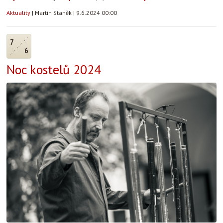
Aktuality
|
Martin Staněk
|
9.6.2024 00:00
7
6
Noc kostelů 2024