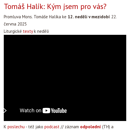
Tomáš Halík: Kým jsem pro vás?
Promluva Mons. Tomáše Halíka ke
12. neděli v mezidobí
22.
června 2025
Liturgické
texty
k neděli
K
poslechu
- též jako
podcast
// záznam
odpolední
(TH) a