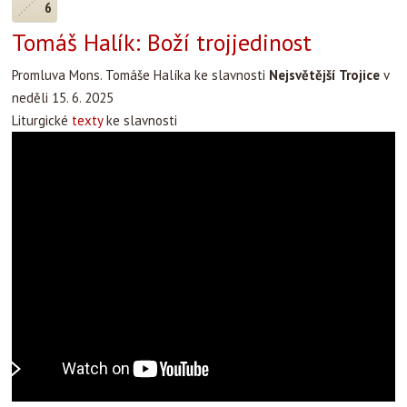
6
Tomáš Halík: Boží trojjedinost
Promluva Mons. Tomáše Halíka ke slavnosti
Nejsvětější Trojice
v
neděli 15. 6. 2025
Liturgické
texty
ke slavnosti