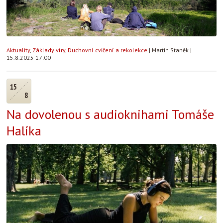
Aktuality
,
Základy víry
,
Duchovní cvičení a rekolekce
|
Martin Staněk
|
15.8.2025 17:00
15
8
Na dovolenou s audioknihami Tomáše
Halíka