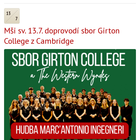
13
7
Mši sv. 13.7. doprovodí sbor Girton
College z Cambridge