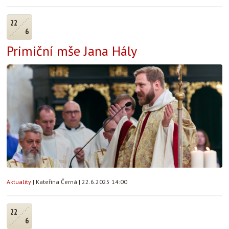
22
6
Primiční mše Jana Hály
Aktuality
|
Kateřina Černá
|
22.6.2025 14:00
22
6