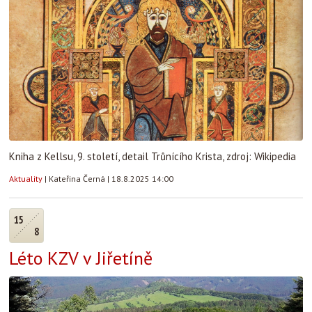
Kniha z Kellsu, 9. století, detail Trůnícího Krista, zdroj: Wikipedia
Aktuality
|
Kateřina Černá
|
18.8.2025 14:00
15
8
Léto KZV v Jiřetíně