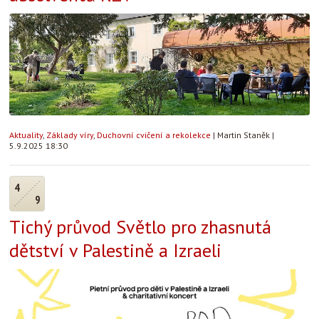
Aktuality
,
Základy víry
,
Duchovní cvičení a rekolekce
|
Martin Staněk
|
5.9.2025 18:30
4
9
Tichý průvod Světlo pro zhasnutá
dětství v Palestině a Izraeli