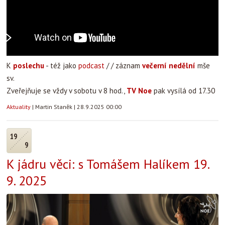
K
poslechu
- též jako
podcast
/ / záznam
večerní nedělní
mše
sv.
Zveřejňuje se vždy v sobotu v 8 hod.,
TV Noe
pak vysílá od 17.30
Aktuality
|
Martin Staněk
|
28.9.2025 00:00
19
9
K jádru věci: s Tomášem Halíkem 19.
9. 2025