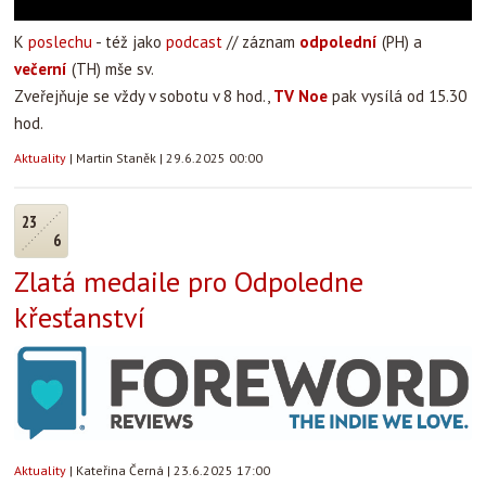
K
poslechu
- též jako
podcast
// záznam
odpolední
(PH) a
večerní
(TH) mše sv.
Zveřejňuje se vždy v sobotu v 8 hod.,
TV Noe
pak vysílá od 15.30
hod.
Aktuality
|
Martin Staněk
|
29.6.2025 00:00
23
6
Zlatá medaile pro Odpoledne
křesťanství
Aktuality
|
Kateřina Černá
|
23.6.2025 17:00