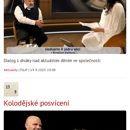
Dialog s diváky nad aktuálním děním ve společnosti
Aktuality
|
FiLiP
|
19.9.2025 20:05
13
9
Kolodějské posvícení