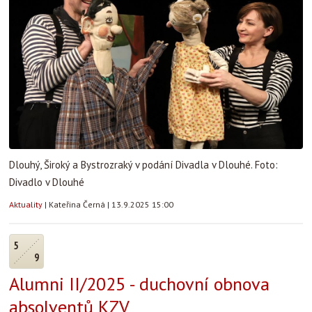
Dlouhý, Široký a Bystrozraký v podání Divadla v Dlouhé. Foto:
Divadlo v Dlouhé
Aktuality
|
Kateřina Černá
|
13.9.2025 15:00
5
9
Alumni II/2025 - duchovní obnova
absolventů KZV