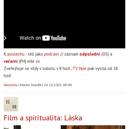
K
poslechu
- též jako
podcast
// záznam
odpolední
(OS) a
večerní
(PH) mše sv.
Zveřejňuje se vždy v sobotu v 8 hod.,
TV Noe
pak vysílá od 18
hod.
Aktuality
|
Martin Staněk
|
26.10.2025 00:00
22
10
Film a spiritualita: Láska