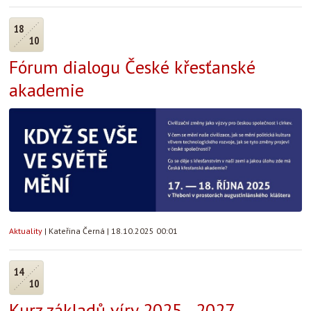
18
10
Fórum dialogu České křesťanské
akademie
Aktuality
|
Kateřina Černá
|
18.10.2025 00:01
14
10
Kurz základů víry 2025 - 2027