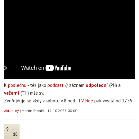
K
poslechu
- též jako
podcast
// záznam
odpolední
(PH) a
večerní
(TH) mše sv.
Zveřejňuje se vždy v sobotu v 8 hod.,
TV Noe
pak vysílá od 17.55
Aktuality
|
Martin Staněk
|
12.10.2025 00:00
9
10