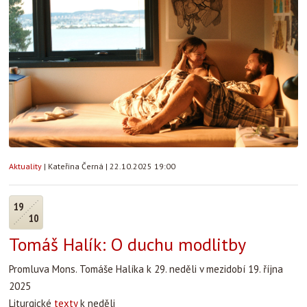
Aktuality
|
Kateřina Černá
|
22.10.2025 19:00
19
10
Tomáš Halík: O duchu modlitby
Promluva Mons. Tomáše Halíka k 29. neděli v mezidobí 19. října
2025
Liturgické
texty
k neděli