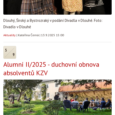
Dlouhý, Široký a Bystrozraký v podání Divadla v Dlouhé. Foto:
Divadlo v Dlouhé
Aktuality
|
Kateřina Černá
|
13.9.2025 15:00
5
9
Alumni II/2025 - duchovní obnova
absolventů KZV