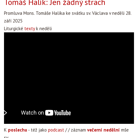
Tomáš Halík: Jen žádný strach
Promluva Mons. Tomáše Halíka ke svátku sv. Václava v neděli 28.
září 2025
Liturgické
texty
k neděli
K
poslechu
- též jako
podcast
/ / záznam
večerní nedělní
mše
sv.