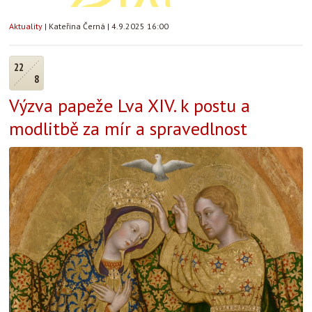
Aktuality
|
Kateřina Černá
|
4.9.2025 16:00
22
8
Výzva papeže Lva XIV. k postu a
modlitbě za mír a spravedlnost