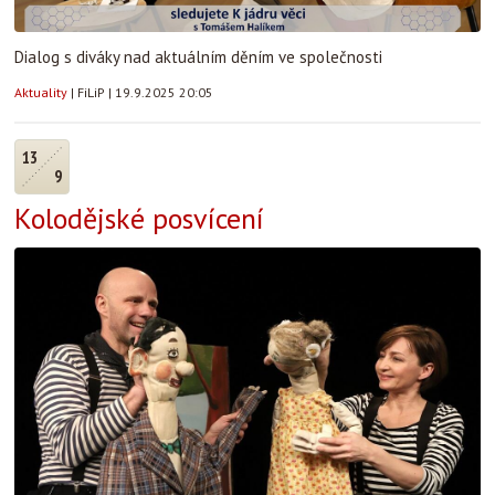
Dialog s diváky nad aktuálním děním ve společnosti
Aktuality
|
FiLiP
|
19.9.2025 20:05
13
9
Kolodějské posvícení