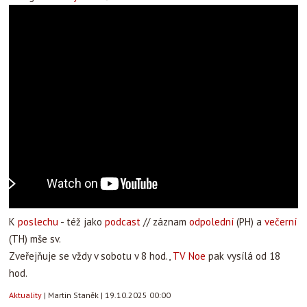
K
poslechu
- též jako
podcast
// záznam
odpolední
(PH) a
večerní
(TH) mše sv.
Zveřejňuje se vždy v sobotu v 8 hod.,
TV Noe
pak vysílá od 18
hod.
Aktuality
|
Martin Staněk
|
19.10.2025 00:00