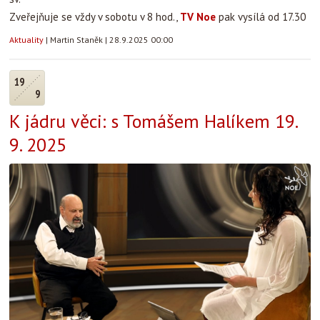
Zveřejňuje se vždy v sobotu v 8 hod.,
TV Noe
pak vysílá od 17.30
Aktuality
|
Martin Staněk
|
28.9.2025 00:00
19
9
K jádru věci: s Tomášem Halíkem 19.
9. 2025