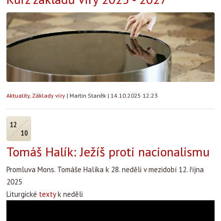
Aktuality
,
Základy víry
|
Martin Staněk
|
14.10.2025 12:23
12
10
Tomáš Halík: Ježíš proti nacionalismu
Promluva Mons. Tomáše Halíka k 28. neděli v mezidobí 12. října
2025
Liturgické
texty
k neděli