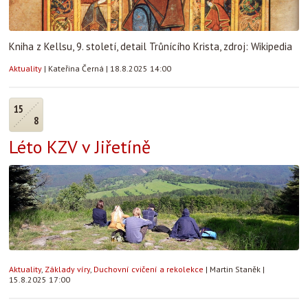
Kniha z Kellsu, 9. století, detail Trůnícího Krista, zdroj: Wikipedia
Aktuality
|
Kateřina Černá
|
18.8.2025 14:00
15
8
Léto KZV v Jiřetíně
Aktuality
,
Základy víry
,
Duchovní cvičení a rekolekce
|
Martin Staněk
|
15.8.2025 17:00