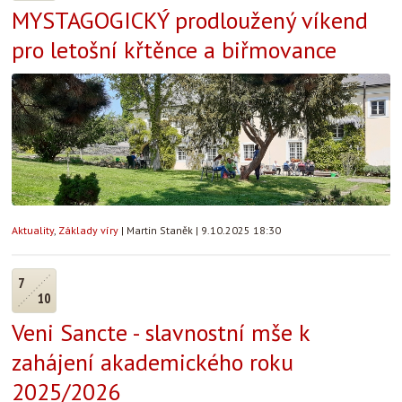
MYSTAGOGICKÝ prodloužený víkend
pro letošní křtěnce a biřmovance
Aktuality
,
Základy víry
|
Martin Staněk
|
9.10.2025 18:30
7
10
Veni Sancte - slavnostní mše k
zahájení akademického roku
2025/2026