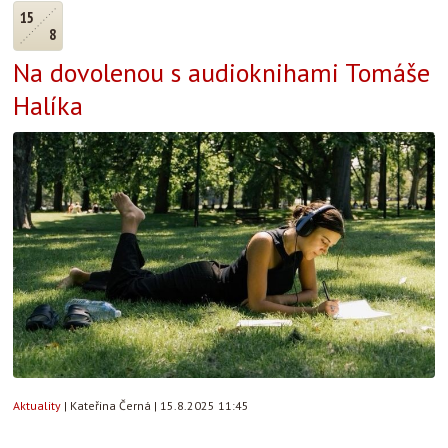
15
8
Na dovolenou s audioknihami Tomáše
Halíka
Aktuality
|
Kateřina Černá
|
15.8.2025 11:45