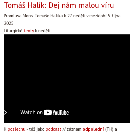
Tomáš Halík: Dej nám malou víru
Promluva Mons. Tomáše Halíka k 27. neděli v mezidobí 5. října
2025
Liturgické
texty
k neděli
K
poslechu
- též jako
podcast
// záznam
odpolední
(TH) a