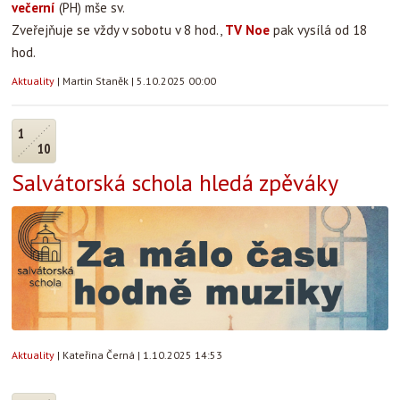
večerní
(PH) mše sv.
Zveřejňuje se vždy v sobotu v 8 hod.,
TV Noe
pak vysílá od 18
hod.
Aktuality
|
Martin Staněk
|
5.10.2025 00:00
1
10
Salvátorská schola hledá zpěváky
Aktuality
|
Kateřina Černá
|
1.10.2025 14:53