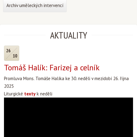
Archiv uměleckých intervencí
AKTUALITY
26
10
Tomáš Halík: Farizej a celník
Promluva Mons. Tomáše Halíka ke 30. neděli v mezidobí 26. října
2025
Liturgické
texty
k neděli