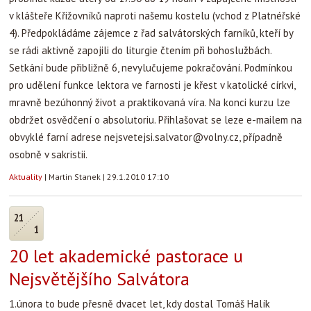
v klášteře Křižovníků naproti našemu kostelu (vchod z Platnéřské
4). Předpokládáme zájemce z řad salvátorských farníků, kteří by
se rádi aktivně zapojili do liturgie čtením při bohoslužbách.
Setkání bude přibližně 6, nevylučujeme pokračování. Podmínkou
pro udělení funkce lektora ve farnosti je křest v katolické církvi,
mravně bezúhonný život a praktikovaná víra. Na konci kurzu lze
obdržet osvědčení o absolutoriu. Přihlašovat se leze e-mailem na
obvyklé farní adrese
nejsvetejsi.salvator@volny.cz
, případně
osobně v sakristii.
Aktuality
|
Martin Stanek
|
29.1.2010 17:10
21
1
20 let akademické pastorace u
Nejsvětějšího Salvátora
1.února to bude přesně dvacet let, kdy dostal Tomáš Halík