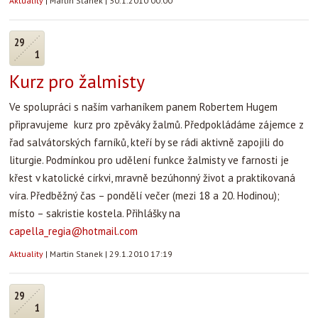
Aktuality
|
Martin Stanek
|
30.1.2010 00:00
29
1
Kurz pro žalmisty
Ve spolupráci s naším varhaníkem panem Robertem Hugem
připravujeme kurz pro zpěváky žalmů. Předpokládáme zájemce z
řad salvátorských farníků, kteří by se rádi aktivně zapojili do
liturgie. Podmínkou pro udělení funkce žalmisty ve farnosti je
křest v katolické církvi, mravně bezúhonný život a praktikovaná
víra. Předběžný čas – pondělí večer (mezi 18 a 20. Hodinou);
místo – sakristie kostela. Přihlášky na
capella_regia@hotmail.com
Aktuality
|
Martin Stanek
|
29.1.2010 17:19
29
1