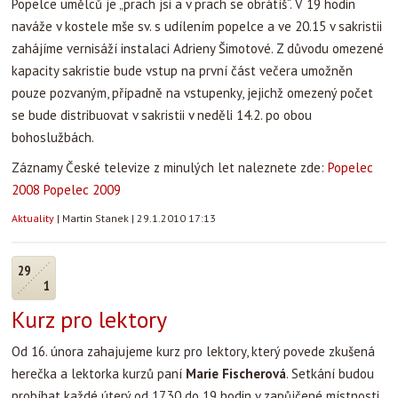
Popelce umělců je „prach jsi a v prach se obrátíš“. V 19 hodin
naváže v kostele mše sv. s udílením popelce a ve 20.15 v sakristii
zahájíme vernisáží instalaci Adrieny Šimotové. Z důvodu omezené
kapacity sakristie bude vstup na první část večera umožněn
pouze pozvaným, případně na vstupenky, jejichž omezený počet
se bude distribuovat v sakristii v neděli 14.2. po obou
bohoslužbách.
Záznamy České televize z minulých let naleznete zde:
Popelec
2008
Popelec 2009
Aktuality
|
Martin Stanek
|
29.1.2010 17:13
29
1
Kurz pro lektory
Od 16. února zahajujeme kurz pro lektory, který povede zkušená
herečka a lektorka kurzů paní
Marie Fischerová
. Setkání budou
probíhat každé úterý od 17.30 do 19 hodin v zapůjčené místnosti