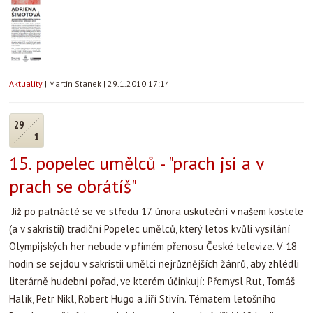
Aktuality
|
Martin Stanek
|
29.1.2010 17:14
29
1
15. popelec umělců - "prach jsi a v
prach se obrátíš"
Již po patnácté se ve středu 17. února uskuteční v našem kostele
(a v sakristii) tradiční Popelec umělců, který letos kvůli vysílání
Olympijských her nebude v přímém přenosu České televize. V 18
hodin se sejdou v sakristii umělci nejrůznějších žánrů, aby zhlédli
literárně hudební pořad, ve kterém účinkují: Přemysl Rut, Tomáš
Halík, Petr Nikl, Robert Hugo a Jiří Stivín. Tématem letošního