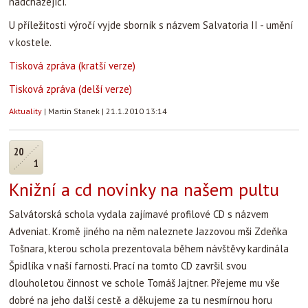
nadcházející.
U příležitosti výročí vyjde sborník s názvem Salvatoria II - umění
v kostele.
Tisková zpráva (kratší verze)
Tisková zpráva (delší verze)
Aktuality
|
Martin Stanek
|
21.1.2010 13:14
20
1
Knižní a cd novinky na našem pultu
Salvátorská schola vydala zajímavé profilové CD s názvem
Adveniat. Kromě jiného na něm naleznete Jazzovou mši Zdeňka
Tošnara, kterou schola prezentovala během návštěvy kardinála
Špidlíka v naší farnosti. Prací na tomto CD završil svou
dlouholetou činnost ve schole Tomáš Jajtner. Přejeme mu vše
dobré na jeho další cestě a děkujeme za tu nesmírnou horu