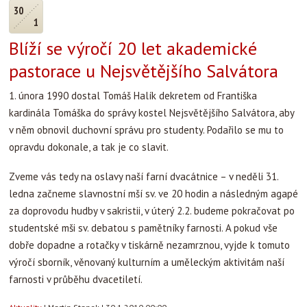
30
1
Blíží se výročí 20 let akademické
pastorace u Nejsvětějšího Salvátora
1. února 1990 dostal Tomáš Halík dekretem od Františka
kardinála Tomáška do správy kostel Nejsvětějšího Salvátora, aby
v něm obnovil duchovní správu pro studenty. Podařilo se mu to
opravdu dokonale, a tak je co slavit.
Zveme vás tedy na oslavy naší farní dvacátnice – v neděli 31.
ledna začneme slavnostní mší sv. ve 20 hodin a následným agapé
za doprovodu hudby v sakristii, v úterý 2.2. budeme pokračovat po
studentské mši sv. debatou s pamětníky farnosti. A pokud vše
dobře dopadne a rotačky v tiskárně nezamrznou, vyjde k tomuto
výročí sborník, věnovaný kulturním a uměleckým aktivitám naší
farnosti v průběhu dvacetiletí.