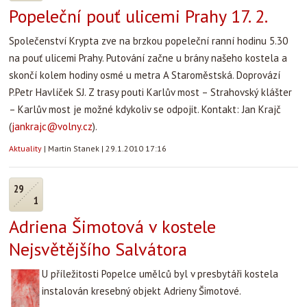
Popeleční pouť ulicemi Prahy 17. 2.
Společenství Krypta zve na brzkou popeleční ranní hodinu 5.30
na pouť ulicemi Prahy. Putování začne u brány našeho kostela a
skončí kolem hodiny osmé u metra A Staroměstská. Doprovází
P.Petr Havlíček SJ. Z trasy pouti Karlův most – Strahovský klášter
– Karlův most je možné kdykoliv se odpojit. Kontakt: Jan Krajč
(
jankrajc@volny.cz
).
Aktuality
|
Martin Stanek
|
29.1.2010 17:16
29
1
Adriena Šimotová v kostele
Nejsvětějšího Salvátora
U příležitosti Popelce umělců byl v presbytáři kostela
instalován kresebný objekt Adrieny Šimotové.