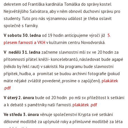
dekretem od Františka kardinála Tomáška do správy kostel
Nejsvětějšího Salvátora, aby v něm obnovil duchovní správu pro
studenty. Tuto pro nás významnou událost je třeba oslavit
společně s farníky.
V sobotu 30. ledna
od 19 hodin anticipujeme výročí již
5.
plesem farnosti a VKH
v kulturním centru Novodvorská.
V neděli 31. ledna
začneme slavnostní mší sv. ve 20 hodin za
přítomnosti přátel kněží- koncelebrantů, následovat bude agapé
(někdo by řekl raut) v sakristii. Na programu bude slavnostní
přípitek, hudba, a promítat se budou archivní fotografie (pokud
máte nějaké zvláště povedené, prosíme o zapůjčení).
plakátek
.pdf
V úterý 2. února
bude od 20 hodin po mši sv. příležitost k setkání
a k debatě s pamětníky naší farnosti.
plakátek .pdf
Ve středu 3. února
věnuje společenství Krypta své setkání
děkovné modlitbě za uplynulé roky a přímluvné modlitbě za léta