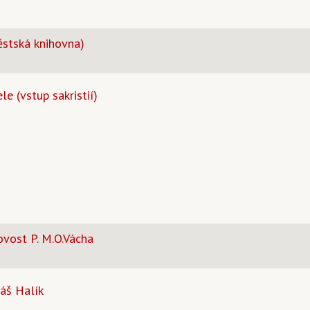
Městská knihovna)
le (vstup sakristií)
vost P. M.O.Vácha
áš Halík