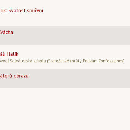
alík: Svátost smíření
.Vácha
áš Halík
odí Salvátorská schola (Staročeské roráty, Pelikán: Confessiones)
rátorů obrazu