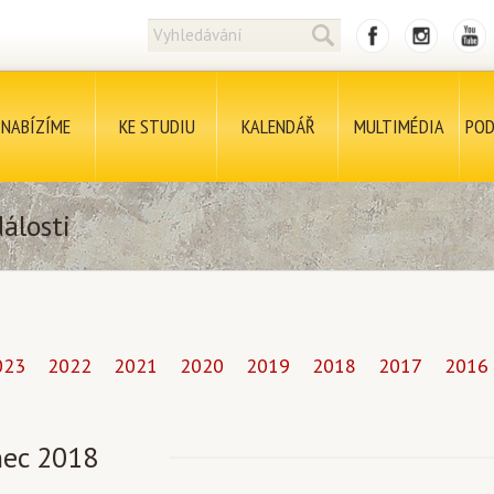
NABÍZÍME
KE STUDIU
KALENDÁŘ
MULTIMÉDIA
POD
álosti
023
2022
2021
2020
2019
2018
2017
2016
nec 2018