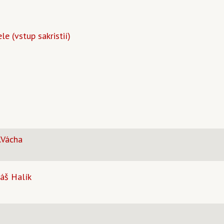
le (vstup sakristií)
.Vácha
áš Halík