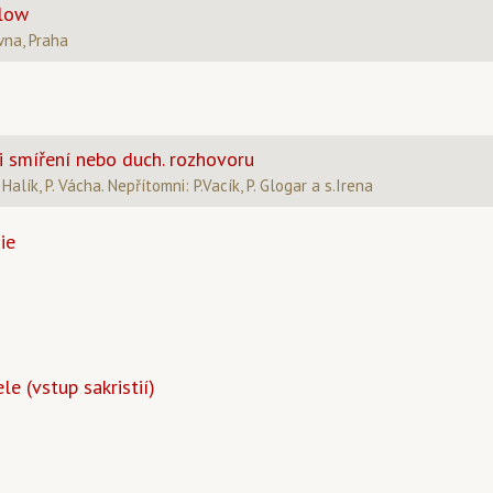
Flow
vna, Praha
 smíření nebo duch. rozhovoru
Halík, P. Vácha. Nepřítomni: P.Vacík, P. Glogar a s.Irena
ie
le (vstup sakristií)