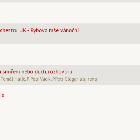
rchestru UK - Rybova mše vánoční
 smíření nebo duch. rozhovoru
Tomáš Halík, P. Petr Vacík, P.Petr Glogar a s.Irena
ie