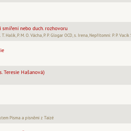
 smíření nebo duch. rozhovoru
T. Halík, P. M. O. Vácha, P. P. Glogar OCD, s. Irena, Nepřítomni: P. P. Vacík 
ie
s. Teresie Hašanová)
xtem Písma a písněmi z Taizé