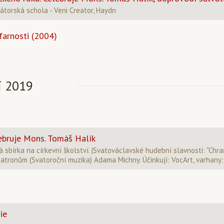
átorská schola - Veni Creator, Haydn
farnosti (2004)
í 2019
ebruje Mons. Tomáš Halík
 sbírka na církevní školství. |Svatováclavské hudební slavnosti: "Chra
patronům (Svatoroční muzika) Adama Michny. Účinkují: VocArt, varhany
ie