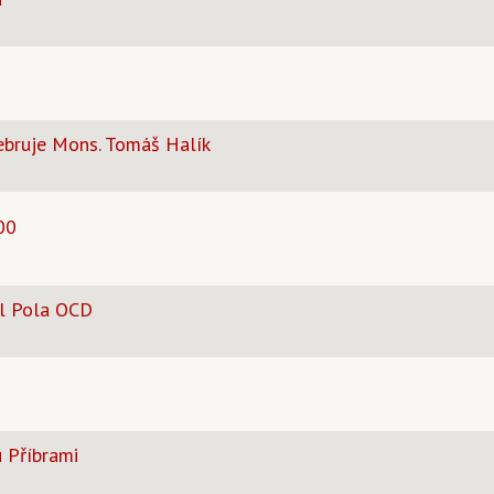
ebruje Mons. Tomáš Halík
00
el Pola OCD
 Příbrami