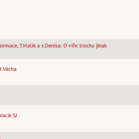
ormace, T.Halík a s.Denisa: O víře trochu jinak
. Vácha
Vacík SJ
a