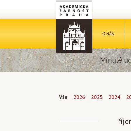
O NÁS
Minulé ud
Vše
2026
2025
2024
2
říj