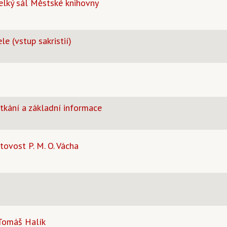
 Velký sál Městské knihovny
le (vstup sakristií)
etkání a základní informace
vost P. M. O. Vácha
 Tomáš Halík