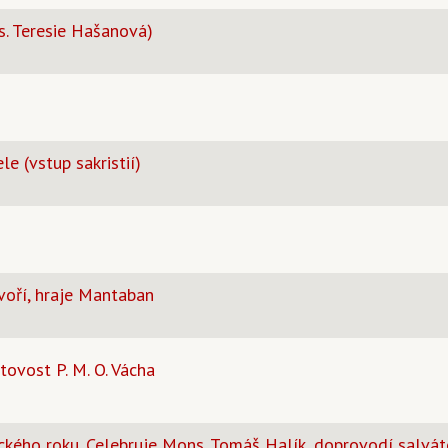
s. Teresie Hašanová)
le (vstup sakristií)
oří, hraje Mantaban
vost P. M. O. Vácha
ckého roku. Celebruje Mons. Tomáš Halík, doprovodí salvát