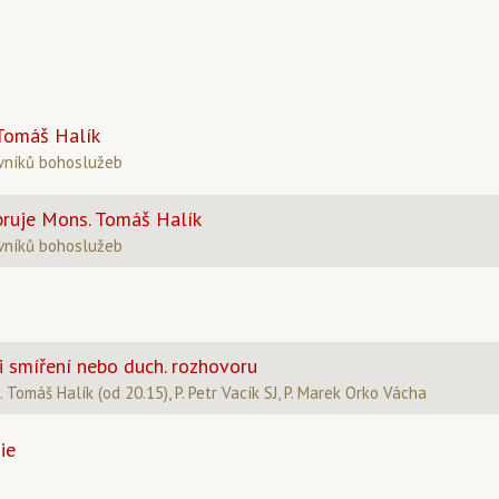
 Tomáš Halík
ěvníků bohoslužeb
ebruje Mons. Tomáš Halík
ěvníků bohoslužeb
 smíření nebo duch. rozhovoru
 Tomáš Halík (od 20.15), P. Petr Vacík SJ, P. Marek Orko Vácha
ie