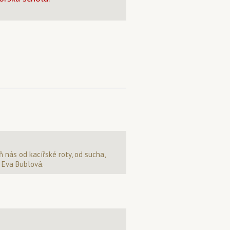
ň nás od kacířské roty, od sucha,
: Eva Bublová.