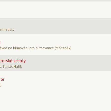
armelitky
5
návod na biřmování pro biřmovance (M.Staněk)
torské scholy
. Tomáš Halík
vor
SJ