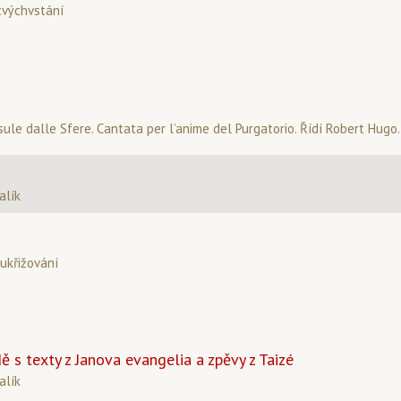
tvýchvstání
sule dalle Sfere. Cantata per l’anime del Purgatorio. Řídí Robert Hugo.
alík
ukřižování
 s texty z Janova evangelia a zpěvy z Taizé
alík