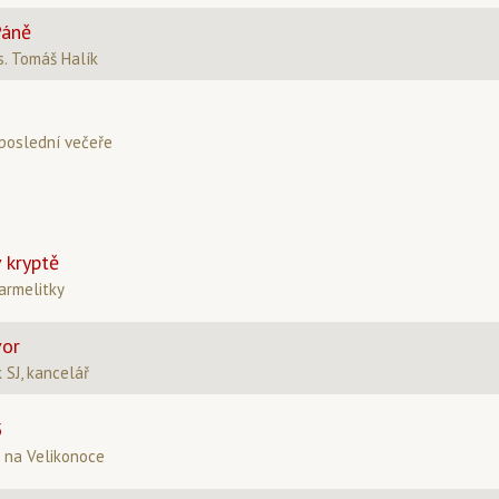
Páně
. Tomáš Halík
 poslední večeře
 kryptě
armelitky
vor
k SJ, kancelář
5
d na Velikonoce