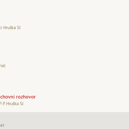
tr Hruška SJ
nal
uchovní rozhovor
P. P. Hruška SJ
let