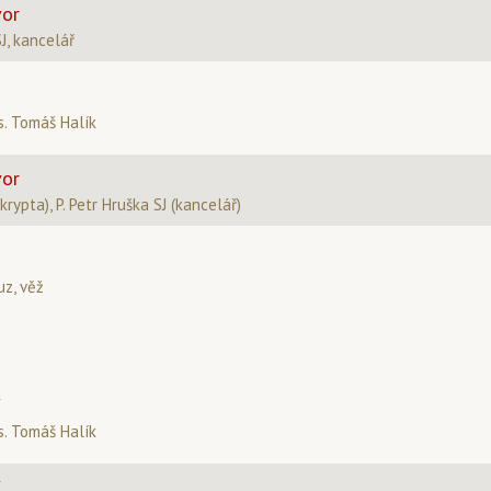
vor
SJ, kancelář
. Tomáš Halík
vor
(krypta), P. Petr Hruška SJ (kancelář)
uz, věž
í
. Tomáš Halík
í