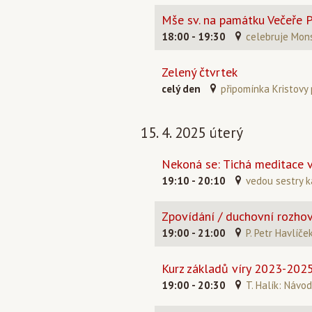
Mše sv. na památku Večeře 
18:00 - 19:30
celebruje Mons
Zelený čtvrtek
celý den
připomínka Kristovy
15. 4. 2025 úterý
Nekoná se: Tichá meditace v
19:10 - 20:10
vedou sestry k
Zpovídání / duchovní rozho
19:00 - 21:00
P. Petr Havlíče
Kurz základů víry 2023-202
19:00 - 20:30
T. Halík: Návo