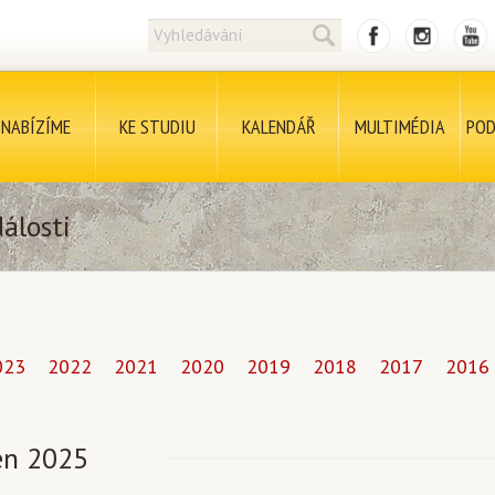
NABÍZÍME
KE STUDIU
KALENDÁŘ
MULTIMÉDIA
POD
álosti
023
2022
2021
2020
2019
2018
2017
2016
n 2025