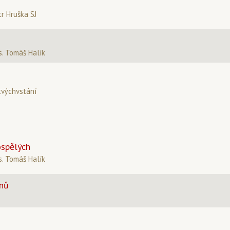
tr Hruška SJ
. Tomáš Halík
tvýchvstání
ospělých
. Tomáš Halík
enů