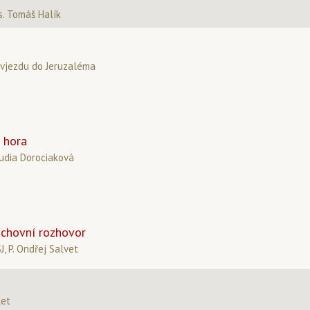
. Tomáš Halík
 vjezdu do Jeruzaléma
 hora
udia Dorociaková
uchovní rozhovor
SJ, P. Ondřej Salvet
let