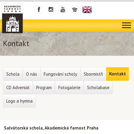
Kontakt
Kontakt
Schola
O nás
Fungování scholy
Sbormistři
CD Adveniat
Program
Fotogalerie
Scholabase
Logo a hymna
Salvátorská schola, Akademická farnost Praha