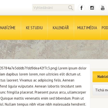
NABÍZÍME
KE STUDIU
KALENDÁŘ
MULTIMÉDIA
POD
f305784a7e3dddb7fdd9dea42f7c3.png) Lorem ipsum dolor
Nam dapibus lorem lorem, non ultricies elit dictum ut.
Nabíz
tus laoreet. Vivamus ac adipiscing felis. Aenean
ifend ligula vulputate. Aenean lobortis tincidunt sem
Tichá m
unc fringilla placerat. Praesent purus arcu, ullamcorper
 Quisque mattis venenatis enim sed bibendum. Proin ut
isl. Nullam tempus nibh vitae nibh malesuada hendrerit.