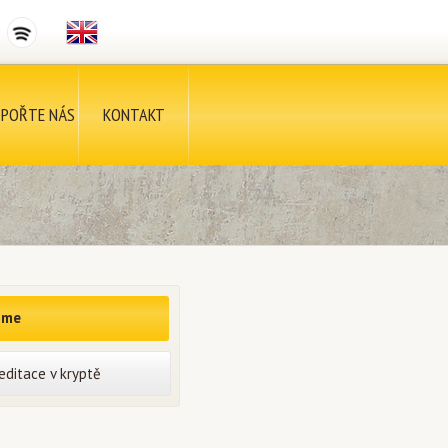
POŘTE NÁS
KONTAKT
íme
editace v kryptě