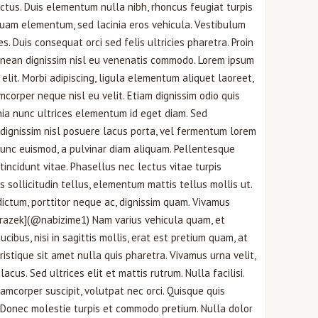
ctus. Duis elementum nulla nibh, rhoncus feugiat turpis
quam elementum, sed lacinia eros vehicula. Vestibulum
s. Duis consequat orci sed felis ultricies pharetra. Proin
Aenean dignissim nisl eu venenatis commodo. Lorem ipsum
 elit. Morbi adipiscing, ligula elementum aliquet laoreet,
corper neque nisl eu velit. Etiam dignissim odio quis
ia nunc ultrices elementum id eget diam. Sed
 dignissim nisl posuere lacus porta, vel fermentum lorem
 nunc euismod, a pulvinar diam aliquam. Pellentesque
 tincidunt vitae. Phasellus nec lectus vitae turpis
is sollicitudin tellus, elementum mattis tellus mollis ut.
 dictum, porttitor neque ac, dignissim quam. Vivamus
[Obrazek](@nabizime1) Nam varius vehicula quam, et
cibus, nisi in sagittis mollis, erat est pretium quam, at
istique sit amet nulla quis pharetra. Vivamus urna velit,
acus. Sed ultrices elit et mattis rutrum. Nulla facilisi.
mcorper suscipit, volutpat nec orci. Quisque quis
s. Donec molestie turpis et commodo pretium. Nulla dolor