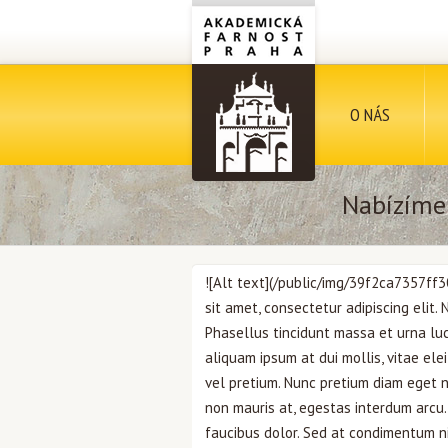
O NÁS
Nabízíme
![Alt text](/public/img/39f2ca7357f
sit amet, consectetur adipiscing elit. 
Phasellus tincidunt massa et urna luc
aliquam ipsum at dui mollis, vitae ele
vel pretium. Nunc pretium diam eget n
non mauris at, egestas interdum arcu.
faucibus dolor. Sed at condimentum n