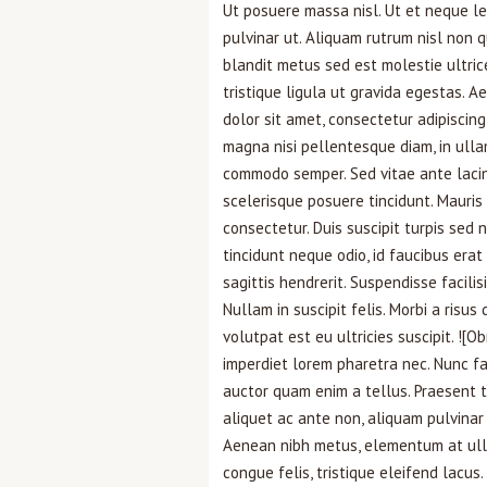
Ut posuere massa nisl. Ut et neque le
pulvinar ut. Aliquam rutrum nisl non 
blandit metus sed est molestie ultrice
tristique ligula ut gravida egestas. 
dolor sit amet, consectetur adipiscing
magna nisi pellentesque diam, in ullam
commodo semper. Sed vitae ante lacin
scelerisque posuere tincidunt. Mauris
consectetur. Duis suscipit turpis sed
tincidunt neque odio, id faucibus erat
sagittis hendrerit. Suspendisse facilis
Nullam in suscipit felis. Morbi a risus
volutpat est eu ultricies suscipit. !
imperdiet lorem pharetra nec. Nunc fau
auctor quam enim a tellus. Praesent tr
aliquet ac ante non, aliquam pulvinar l
Aenean nibh metus, elementum at ulla
congue felis, tristique eleifend lacu