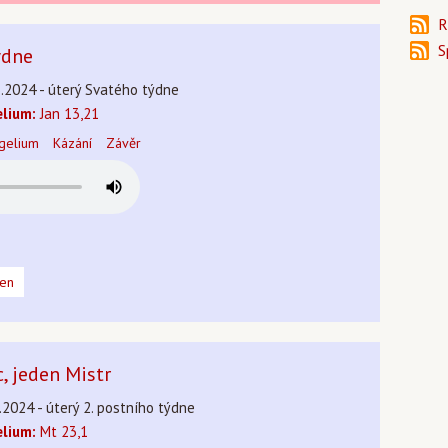
R
S
ýdne
3.2024 - úterý Svatého týdne
lium:
Jan 13,21
gelium
Kázání
Závěr
den
c, jeden Mistr
.2024 - úterý 2. postního týdne
lium:
Mt 23,1