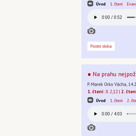
Úvod
1. čtení
Evan
Postní doba
● Na prahu nejpož
P. Marek Orko Vácha, 14.
1. čtení:
Jl 2,12 |
2. čten
Úvod
1. čtení
2. čt