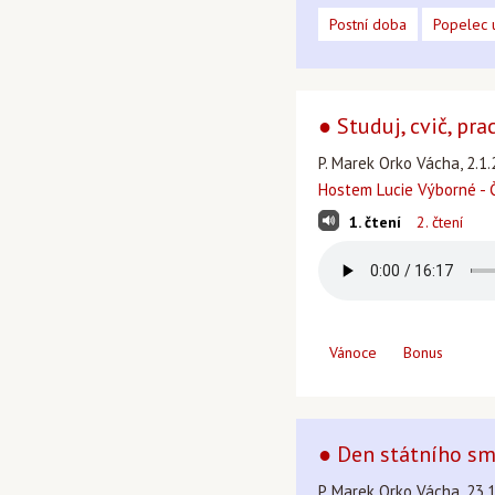
Postní doba
Popelec 
● Studuj, cvič, pra
P. Marek Orko Vácha, 2.1.
Hostem Lucie Výborné -
1. čtení
2. čtení
Vánoce
Bonus
● Den státního s
P. Marek Orko Vácha, 23.