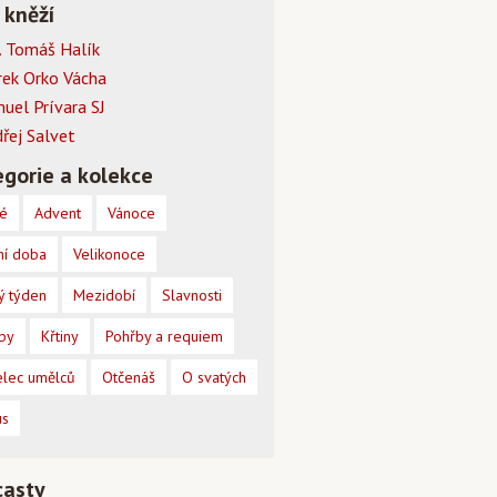
 kněží
 Tomáš Halík
rek Orko Vácha
muel Prívara SJ
dřej Salvet
gorie a kolekce
é
Advent
Vánoce
ní doba
Velikonoce
ý týden
Mezidobí
Slavnosti
by
Křtiny
Pohřby a requiem
lec umělců
Otčenáš
O svatých
us
casty