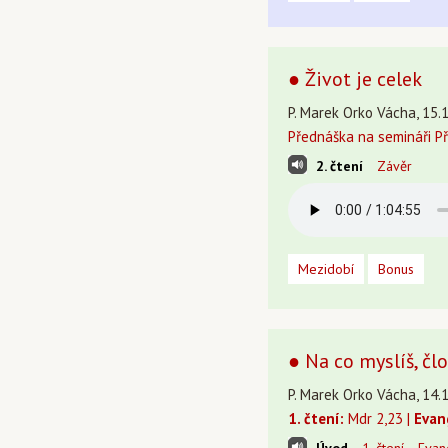
● Život je celek
P. Marek Orko Vácha, 15.
Přednáška na semináři P
2. čtení
Závěr
Mezidobí
Bonus
● Na co myslíš, čl
P. Marek Orko Vácha, 14.1
1. čtení:
Mdr 2,23 |
Evan