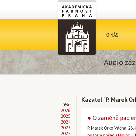
O NÁS
Audio záz
Kazatel "P. Marek O
Vše
2026
2025
● O záměně pacien
2024
2023
P. Marek Orko Vácha, 26.
2022
hostem pořadu Hovory ČR