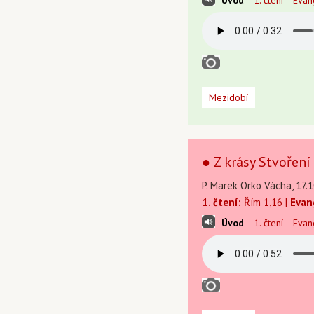
Úvod
1. čtení
Evan
Mezidobí
● Z krásy Stvořen
P. Marek Orko Vácha, 17.1
1. čtení:
Řím 1,16 |
Evan
Úvod
1. čtení
Evan