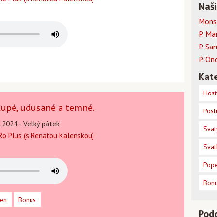
Naši
Mons.
P. Ma
P. Sa
P. On
Kate
Host
tupé, udusané a temné.
Post
3.2024 - Velký pátek
Svat
o Plus (s Renatou Kalenskou)
Svat
Pope
Bon
den
Bonus
Pod