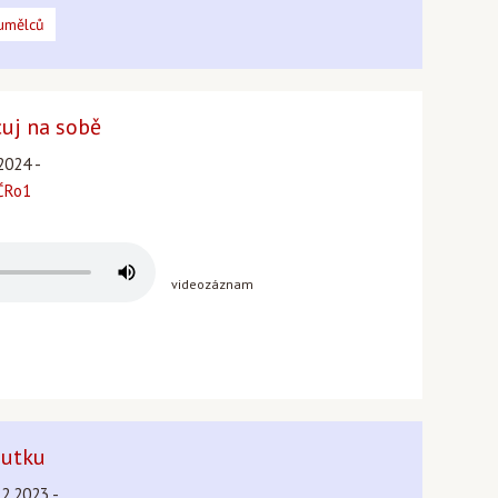
umělců
cuj na sobě
2024 -
 ČRo1
videozáznam
mutku
12.2023 -