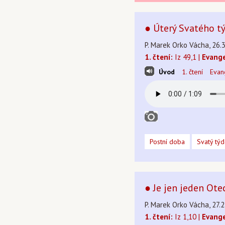
● Úterý Svatého t
P. Marek Orko Vácha, 26.
1. čtení:
Iz 49,1 |
Evange
Úvod
1. čtení
Evan
Postní doba
Svatý tý
● Je jen jeden Ote
P. Marek Orko Vácha, 27.2
1. čtení:
Iz 1,10 |
Evange