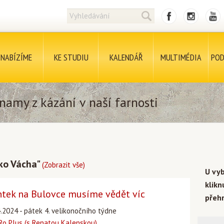
NABÍZÍME
KE STUDIU
KALENDÁŘ
MULTIMÉDIA
POD
namy z kázání v naší farnosti
rko Vácha"
(Zobrazit vše)
U vy
klik
tek na Bulovce musíme vědět víc
přehr
4.2024 - pátek 4. velikonočního týdne
o Plus (s Renatou Kalenskou)