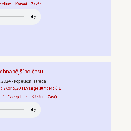
gelium
Kázání
Závěr
ehnanějšího času
2.2024 - Popeleční středa
í:
2Kor 5,20 |
Evangelium:
Mt 6,1
ení
Evangelium
Kázání
Závěr