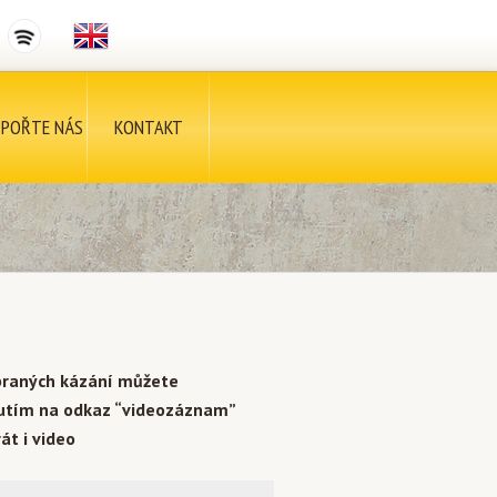
POŘTE NÁS
KONTAKT
braných kázání můžete
nutím na odkaz “videozáznam”
át i video