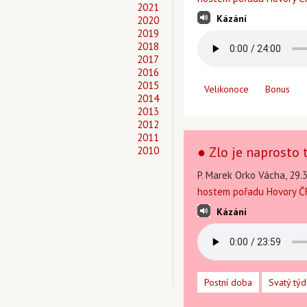
2021
Kázání
2020
2019
2018
2017
2016
2015
Velikonoce
Bonus
2014
2013
2012
2011
● Zlo je naprosto 
2010
P. Marek Orko Vácha, 29.
hostem pořadu Hovory ČR
Kázání
Postní doba
Svatý tý