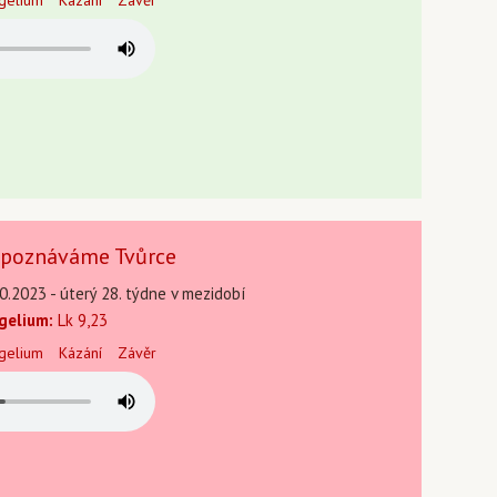
gelium
Kázání
Závěr
í poznáváme Tvůrce
0.2023 - úterý 28. týdne v mezidobí
gelium:
Lk 9,23
gelium
Kázání
Závěr