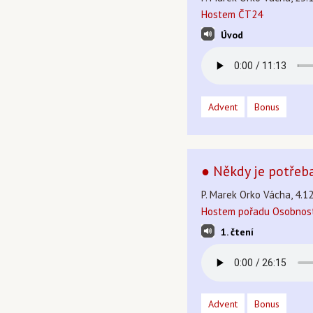
Hostem ČT24
Úvod
Advent
Bonus
● Někdy je potřeb
P. Marek Orko Vácha, 4.1
Hostem pořadu Osobnost
1. čtení
Advent
Bonus