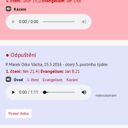
1. čtení:
1Kor 15,1|
Evangelium:
Jan 14,6
Kázání
● Odpuštění
P. Marek Orko Vácha, 15.3.2016 - úterý 5. postního týdne
1. čtení:
Nm 21,4 |
Evangelium:
Jan 8,21
Úvod
1. čtení
Evangelium
Kázání
videozáznam
Postní doba