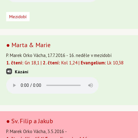
Mezidobí
● Marta & Marie
P. Marek Orko Vácha, 17.7.2016 - 16. neděle v mezidobí
1. čtení:
Gn 18,1 |
2. čtení:
Kol 1,24 |
Evangelium:
Lk 10,38
Kázání
● Sv. Filip a Jakub
P. Marek Orko Vácha, 3.5.2016 -