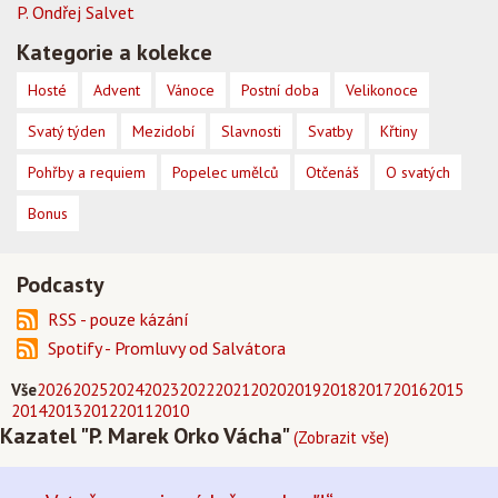
P. Ondřej Salvet
Kategorie a kolekce
Hosté
Advent
Vánoce
Postní doba
Velikonoce
Svatý týden
Mezidobí
Slavnosti
Svatby
Křtiny
Pohřby a requiem
Popelec umělců
Otčenáš
O svatých
Bonus
Podcasty
RSS - pouze kázání
Spotify - Promluvy od Salvátora
Vše
2026
2025
2024
2023
2022
2021
2020
2019
2018
2017
2016
2015
2014
2013
2012
2011
2010
Kazatel "P. Marek Orko Vácha"
(Zobrazit vše)