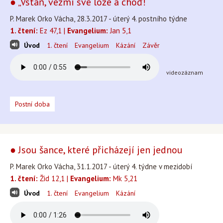
● „Vstaň, vezmi své lože a choď!“
P. Marek Orko Vácha, 28.3.2017 - úterý 4. postního týdne
1. čtení:
Ez 47,1 |
Evangelium:
Jan 5,1
Úvod
1. čtení
Evangelium
Kázání
Závěr
videozáznam
Postní doba
● Jsou šance, které přicházejí jen jednou
P. Marek Orko Vácha, 31.1.2017 - úterý 4. týdne v mezidobí
1. čtení:
Žid 12,1 |
Evangelium:
Mk 5,21
Úvod
1. čtení
Evangelium
Kázání