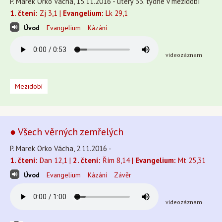
P. Marek Orko Vácha, 15.11.2016 - úterý 33. týdne v mezidobí
1. čtení:
Zj 3,1 |
Evangelium:
Lk 29,1
Úvod
Evangelium
Kázání
videozáznam
Mezidobí
● Všech věrných zemřelých
P. Marek Orko Vácha, 2.11.2016 -
1. čtení:
Dan 12,1 |
2. čtení:
Řím 8,14 |
Evangelium:
Mt 25,31
Úvod
Evangelium
Kázání
Závěr
videozáznam