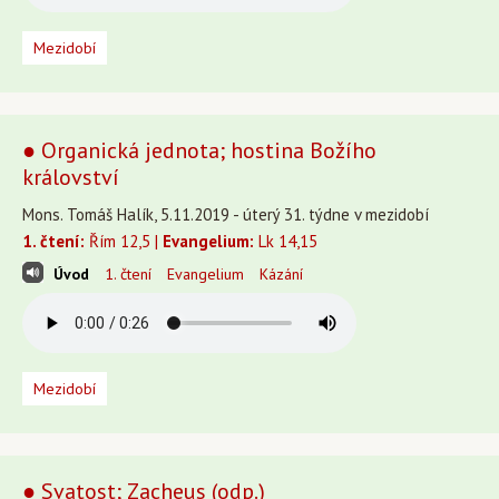
Mezidobí
● Organická jednota; hostina Božího
království
Mons. Tomáš Halík, 5.11.2019 - úterý 31. týdne v mezidobí
1. čtení:
Řím 12,5 |
Evangelium:
Lk 14,15
Úvod
1. čtení
Evangelium
Kázání
Mezidobí
● Svatost; Zacheus (odp.)