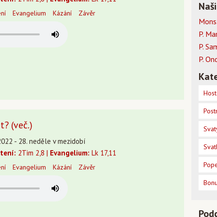
Naši
ení
Evangelium
Kázání
Závěr
Mons.
P. Ma
P. Sa
P. On
Kate
Host
Post
? (več.)
Svat
2022 - 28. neděle v mezidobí
Svat
čtení:
2Tim 2,8 |
Evangelium:
Lk 17,11
Pope
ení
Evangelium
Kázání
Závěr
Bon
Pod