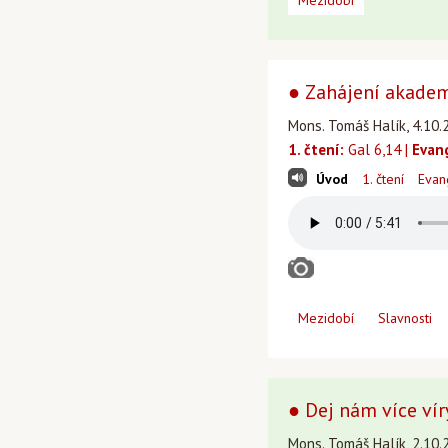
Mezidobí
● Zahájení akade
Mons. Tomáš Halík, 4.10.2
1. čtení:
Gal 6,14 |
Evan
Úvod
1. čtení
Evan
Mezidobí
Slavnosti
● Dej nám více vír
Mons. Tomáš Halík, 2.10.