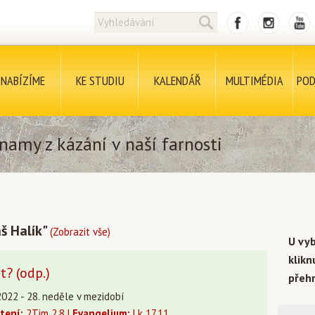
NABÍZÍME
KE STUDIU
KALENDÁŘ
MULTIMÉDIA
POD
namy z kázání v naší farnosti
š Halík"
(Zobrazit vše)
U vy
klik
t? (odp.)
přehr
2022 - 28. neděle v mezidobí
čtení:
2Tim 2,8 |
Evangelium:
Lk 17,11