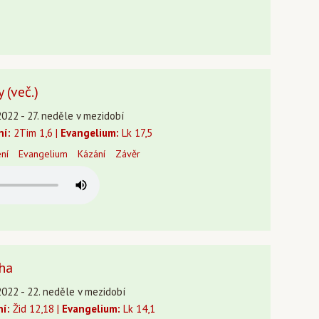
 (več.)
2022 - 27. neděle v mezidobí
ní:
2Tim 1,6 |
Evangelium:
Lk 17,5
ení
Evangelium
Kázání
Závěr
cha
2022 - 22. neděle v mezidobí
ní:
Žid 12,18 |
Evangelium:
Lk 14,1