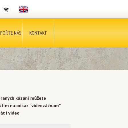
POŘTE NÁS
KONTAKT
braných kázání můžete
nutím na odkaz “videozáznam”
át i video