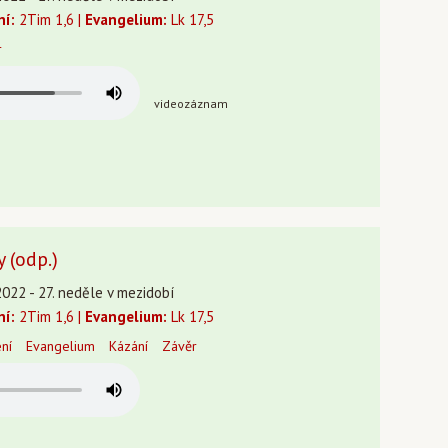
ní:
2Tim 1,6 |
Evangelium:
Lk 17,5
r
videozáznam
 (odp.)
2022 - 27. neděle v mezidobí
ní:
2Tim 1,6 |
Evangelium:
Lk 17,5
ení
Evangelium
Kázání
Závěr