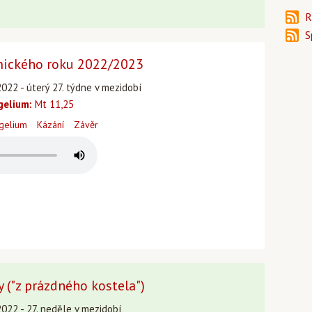
R
S
mického roku 2022/2023
022 - úterý 27. týdne v mezidobí
gelium:
Mt 11,25
gelium
Kázání
Závěr
y ("z prázdného kostela")
2022 - 27. neděle v mezidobí