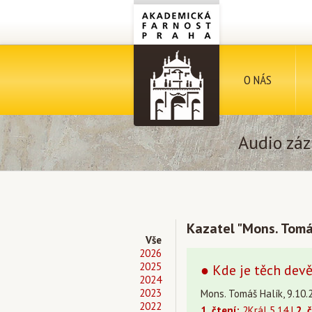
O NÁS
Audio záz
Kazatel "Mons. Tomá
Vše
2026
2025
● Kde je těch devě
2024
2023
Mons. Tomáš Halík, 9.10.
2022
1. čtení:
2Král 5,14 |
2. 