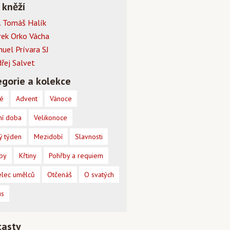
 kněží
 Tomáš Halík
rek Orko Vácha
muel Prívara SJ
dřej Salvet
gorie a kolekce
é
Advent
Vánoce
ní doba
Velikonoce
ý týden
Mezidobí
Slavnosti
by
Křtiny
Pohřby a requiem
lec umělců
Otčenáš
O svatých
us
casty