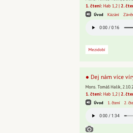
1. čtení:
Hab 1,2 |
2. čte
Úvod
Kázání
Závě
Mezidobí
● Dej nám více víry
Mons. Tomáš Halík, 2.10.
1. čtení:
Hab 1,2 |
2. čte
Úvod
1. čtení
2. čt