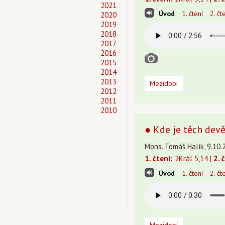
2021
Úvod
1. čtení
2. čt
2020
2019
2018
2017
2016
2015
2014
2013
Mezidobí
2012
2011
2010
● Kde je těch devět
Mons. Tomáš Halík, 9.10.
1. čtení:
2Král 5,14 |
2. 
Úvod
1. čtení
2. čt