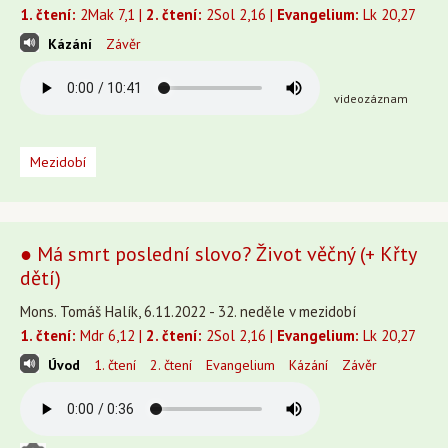
1. čtení:
2Mak 7,1 |
2. čtení:
2Sol 2,16 |
Evangelium:
Lk 20,27
Kázání
Závěr
videozáznam
Mezidobí
● Má smrt poslední slovo? Život věčný (+ Křty
dětí)
Mons. Tomáš Halík, 6.11.2022 - 32. neděle v mezidobí
1. čtení:
Mdr 6,12 |
2. čtení:
2Sol 2,16 |
Evangelium:
Lk 20,27
Úvod
1. čtení
2. čtení
Evangelium
Kázání
Závěr