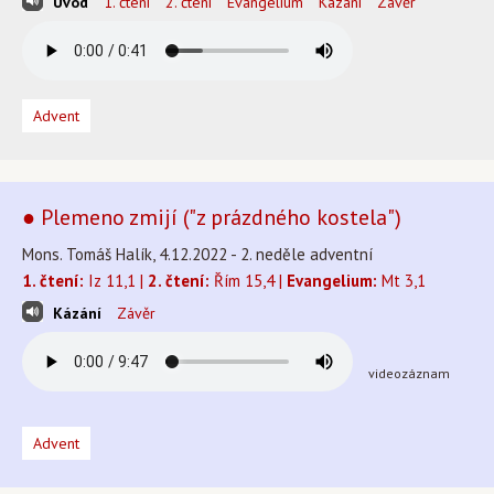
Úvod
1. čtení
2. čtení
Evangelium
Kázání
Závěr
Advent
● Plemeno zmijí ("z prázdného kostela")
Mons. Tomáš Halík, 4.12.2022 - 2. neděle adventní
1. čtení:
Iz 11,1 |
2. čtení:
Řím 15,4 |
Evangelium:
Mt 3,1
Kázání
Závěr
videozáznam
Advent