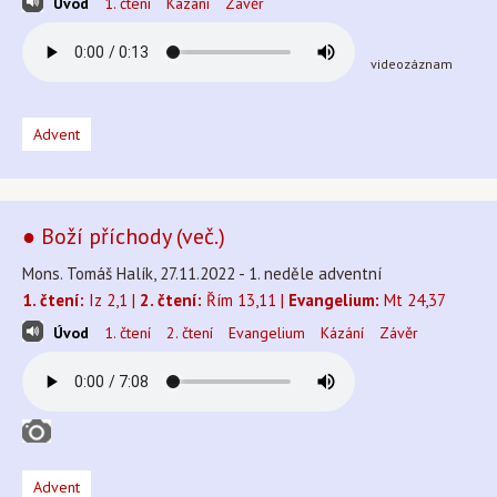
Úvod
1. čtení
Kázání
Závěr
videozáznam
Advent
● Boží příchody (več.)
Mons. Tomáš Halík, 27.11.2022 - 1. neděle adventní
1. čtení:
Iz 2,1 |
2. čtení:
Řím 13,11 |
Evangelium:
Mt 24,37
Úvod
1. čtení
2. čtení
Evangelium
Kázání
Závěr
Advent