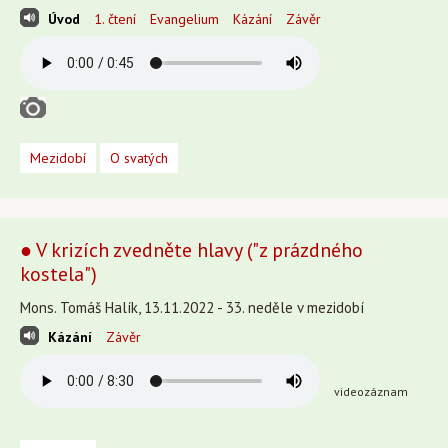
Úvod
1. čtení
Evangelium
Kázání
Závěr
Mezidobí
O svatých
● V krizích zvedněte hlavy ("z prázdného
kostela")
Mons. Tomáš Halík, 13.11.2022 - 33. neděle v mezidobí
Kázání
Závěr
videozáznam