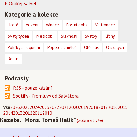
P. Ondřej Salvet
Kategorie a kolekce
Hosté
Advent
Vánoce
Postní doba
Velikonoce
Svatý týden
Mezidobí
Slavnosti
Svatby
Křtiny
Pohřby a requiem
Popelec umělců
Otčenáš
O svatých
Bonus
Podcasty
RSS - pouze kázání
Spotify - Promluvy od Salvátora
Vše
2026
2025
2024
2023
2022
2021
2020
2019
2018
2017
2016
2015
2014
2013
2012
2011
2010
Kazatel "Mons. Tomáš Halík"
(Zobrazit vše)