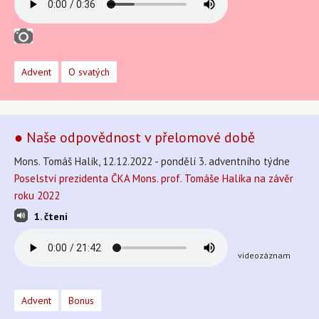
Advent
O svatých
● Naše odpovědnost v přelomové době
Mons. Tomáš Halík, 12.12.2022 - pondělí 3. adventního týdne
Poselství prezidenta ČKA Mons. prof. Tomáše Halíka na závěr
roku 2022
1. čtení
videozáznam
Advent
Bonus