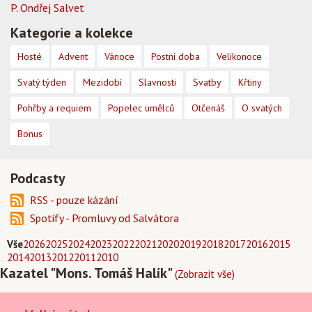
P. Ondřej Salvet
Kategorie a kolekce
Hosté
Advent
Vánoce
Postní doba
Velikonoce
Svatý týden
Mezidobí
Slavnosti
Svatby
Křtiny
Pohřby a requiem
Popelec umělců
Otčenáš
O svatých
Bonus
Podcasty
RSS - pouze kázání
Spotify - Promluvy od Salvátora
Vše
2026
2025
2024
2023
2022
2021
2020
2019
2018
2017
2016
2015
2014
2013
2012
2011
2010
Kazatel "Mons. Tomáš Halík"
(Zobrazit vše)