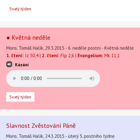
Svatý týden
● Květná neděle
Mons. Tomáš Halík, 29.3.2015 - 6. neděle postní - Květná neděle
1. čtení:
Iz 50,4 |
2. čtení:
Flp 2,6 |
Evangelium:
Mk 11,1
Kázání
Svatý týden
Slavnost Zvěstování Páně
Mons. Tomáš Halík, 24.3.2015 - úterý 5. postního týdne