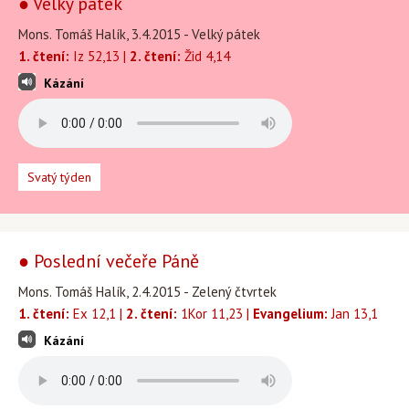
● Velký pátek
Mons. Tomáš Halík, 3.4.2015 - Velký pátek
1. čtení:
Iz 52,13 |
2. čtení:
Žid 4,14
Kázání
Svatý týden
● Poslední večeře Páně
Mons. Tomáš Halík, 2.4.2015 - Zelený čtvrtek
1. čtení:
Ex 12,1 |
2. čtení:
1Kor 11,23 |
Evangelium:
Jan 13,1
Kázání